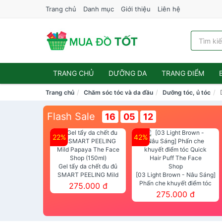
Trang chủ
Danh mục
Giới thiệu
Liên hệ
TRANG CHỦ
DƯỠNG DA
TRANG ĐIỂM
Trang chủ
Chăm sóc tóc và da đầu
Dưỡng tóc, ủ tóc
Flash Sale
16
05
12
22%
42%
Gel tẩy da chết đu đủ
SMART PEELING Mild
[03 Light Brown - Nâu Sáng]
Papaya The Face Shop
Phấn che khuyết điểm tóc
275.000 đ
(150ml)
Quick Hair Puff The Face Shop
275.000 đ