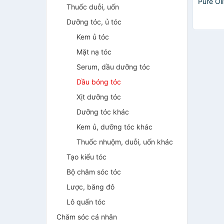
Pure Ol
Thuốc duỗi, uốn
Olive 
Da, Dưỡ
Dưỡng tóc, ủ tóc
Kem ủ tóc
Mặt nạ tóc
Serum, dầu dưỡng tóc
Dầu bóng tóc
Xịt dưỡng tóc
Dưỡng tóc khác
Kem ủ, dưỡng tóc khác
Thuốc nhuộm, duỗi, uốn khác
Tạo kiểu tóc
Bộ chăm sóc tóc
Lược, băng đô
Lô quấn tóc
Chăm sóc cá nhân