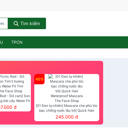
Tìm kiếm
tóc
ẦU
TPCN
46%
 Red - Đỏ cam] Son
ng trái cây Water Fit
mt The Face Shop
[01 Đen tự nhiên] Mascara che phủ tóc
37.000 đ
bạc chống nước lâu trôi Quick Hair
Waterproof Mascara The Face Shop
245.000 đ