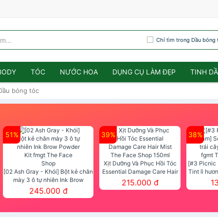
Chỉ tìm trong Dầu bóng 
BODY
TÓC
NƯỚC HOA
DỤNG CỤ LÀM ĐẸP
TINH D
Dầu bóng tóc
51%
39%
38%
Xịt Dưỡng Và Phục Hồi Tóc
[#3 Picnic
[02 Ash Gray - Khói] Bột kẻ chân
Essential Damage Care Hair
Tint lì hươ
mày 3 ô tự nhiên Ink Brow
Mist The Face Shop 150ml
Tint fg
215.000 đ
1
Powder Kit fmgt The Face Shop
245.000 đ