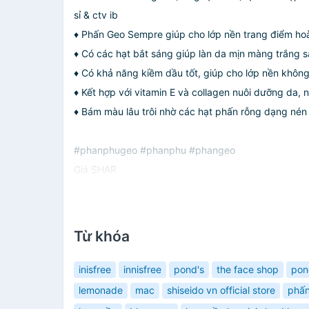
sỉ & ctv ib
♦ Phấn Geo Sempre giúp cho lớp nền trang điểm ho
♦ Có các hạt bắt sáng giúp làn da mịn màng trắng 
♦ Có khả năng kiềm dầu tốt, giúp cho lớp nền không
♦ Kết hợp với vitamin E và collagen nuôi dưỡng da, 
♦ Bám màu lâu trôi nhờ các hạt phấn rỗng dạng nén 
#phanphugeo #phanphu #phangeo
Giá SHAR
Từ khóa
inisfree
innisfree
pond's
the face shop
pon
lemonade
mac
shiseido vn official store
phấn