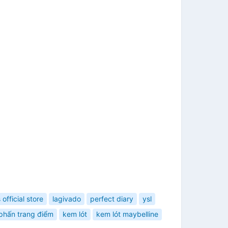
 official store
lagivado
perfect diary
ysl
phấn trang điểm
kem lót
kem lót maybelline