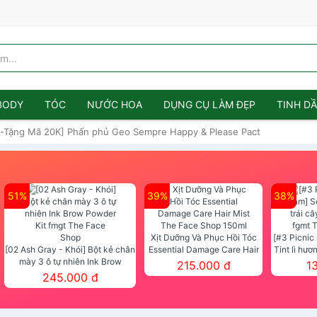
BODY
TÓC
NƯỚC HOA
DỤNG CỤ LÀM ĐẸP
TINH D
-Tặng Mã 20K] Phấn phủ Geo Sempre Happy & Please Pact
51%
39%
38%
Xịt Dưỡng Và Phục Hồi Tóc
[#3 Picnic
[02 Ash Gray - Khói] Bột kẻ chân
Essential Damage Care Hair
Tint lì hươ
mày 3 ô tự nhiên Ink Brow
Mist The Face Shop 150ml
Tint fg
215.000 đ
1
Powder Kit fmgt The Face Shop
245.000 đ