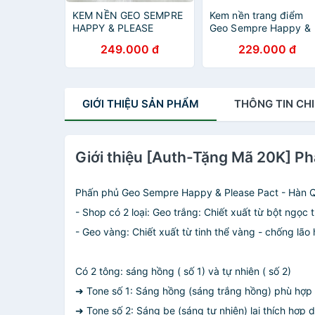
KEM NỀN GEO SEMPRE
Kem nền trang điểm
HAPPY & PLEASE
Geo Sempre Happy &
LIQUID FOUNDATION
Please Liquid
249.000 đ
229.000 đ
SPF20 40ML - TONE21
Foundation 40ml - bb
cream siêu mịn
GIỚI THIỆU
SẢN PHẨM
THÔNG TIN
CHI
Giới thiệu [Auth-Tặng Mã 20K] P
Phấn phủ Geo Sempre Happy & Please Pact - Hàn 
- Shop có 2 loại: Geo trắng: Chiết xuất từ bột ngọc t
- Geo vàng: Chiết xuất từ tinh thể vàng - chống lão
Có 2 tông: sáng hồng ( số 1) và tự nhiên ( số 2)
➜ Tone số 1: Sáng hồng (sáng trắng hồng) phù hợp 
➜ Tone số 2: Sáng be (sáng tự nhiên) lại thích hợp 