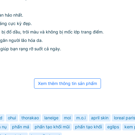
àn hảo nhất.
sáng cực kỳ đẹp.
 bị đổ dầu, trôi màu và không bị mốc lớp trang điểm.
ngăn người lão hóa da.
giúp bạn rạng rỡ suốt cả ngày.
Xem thêm thông tin sản phẩm
d
ohui
thorakao
laneige
moi
m.o.i
april skin
loreal paris
 nụ
phấn má
phấn tạo khối mũi
phấn tạo khối
eglips
kem 