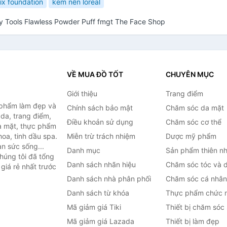
ix foundation
kem nền loreal
y Tools Flawless Powder Puff fmgt The Face Shop
VỀ MUA ĐỒ TỐT
CHUYÊN MỤC
Giới thiệu
Trang điểm
 phẩm làm đẹp và
Chính sách bảo mật
Chăm sóc da mặt
da, trang điểm,
Điều khoản sử dụng
Chăm sóc cơ thể
a mặt, thực phẩm
oa, tinh dầu spa.
Miễn trừ trách nhiệm
Dược mỹ phẩm
àn sức sống...
Danh mục
Sản phẩm thiên nh
húng tôi đã tổng
Danh sách nhãn hiệu
Chăm sóc tóc và 
giá rẻ nhất trước
Danh sách nhà phân phối
Chăm sóc cá nhân
Danh sách từ khóa
Thực phẩm chức 
Mã giảm giá Tiki
Thiết bị chăm sóc
Mã giảm giá Lazada
Thiết bị làm đẹp