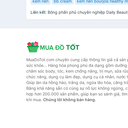
kem nền
bb cream
kem nền bourjois healthy m
Liên kết:
Bông phấn phủ chuyên nghiệp Daily Beaut
MuaDoTot.com chuyên cung cấp thông tin giá cả sản
sức khỏe... Hàng hóa phong phú đa dạng gồm dưỡng 
chăm sóc body, tóc, kem chống nắng, trị mụn, sữa rử
chức năng, dụng cụ làm đẹp, dụng cụ cá nhân, nước h
Giúp làn da hồng hào, trắng da, ngừa lão hóa, căng tr
Bằng khả năng sẵn có cùng sự nỗ lực không ngừng, c
hợp hơn 200.000 sản phẩm, giúp bạn so sánh giá, tìm 
khi mua.
Chúng tôi không bán hàng.