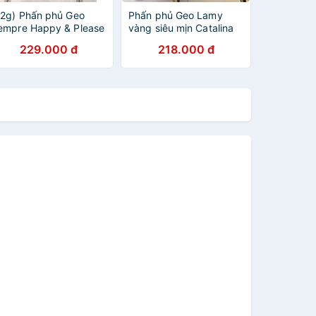
22g) Phấn phủ Geo
Phấn phủ Geo Lamy
empre Happy & Please
vàng siêu mịn Catalina
act chính hãng Hàn
Golden Pact – Hàn quốc
229.000 đ
218.000 đ
uốc