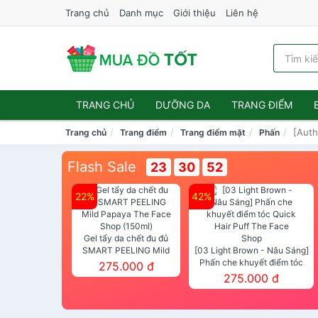
Trang chủ
Danh mục
Giới thiệu
Liên hệ
TRANG CHỦ
DƯỠNG DA
TRANG ĐIỂM
[Auth
Trang chủ
Trang điểm
Trang điểm mặt
Phấn
Flash Sale
23
30
52
22%
42%
Gel tẩy da chết đu đủ
SMART PEELING Mild
[03 Light Brown - Nâu Sáng]
Papaya The Face Shop
Phấn che khuyết điểm tóc
275.000 đ
(150ml)
Quick Hair Puff The Face Shop
275.000 đ