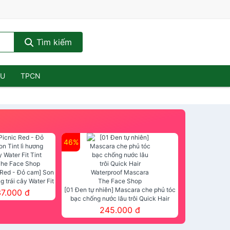
Tìm kiếm
ẦU
TPCN
46%
 Red - Đỏ cam] Son
ng trái cây Water Fit
mt The Face Shop
[01 Đen tự nhiên] Mascara che phủ tóc
37.000 đ
bạc chống nước lâu trôi Quick Hair
Waterproof Mascara The Face Shop
245.000 đ