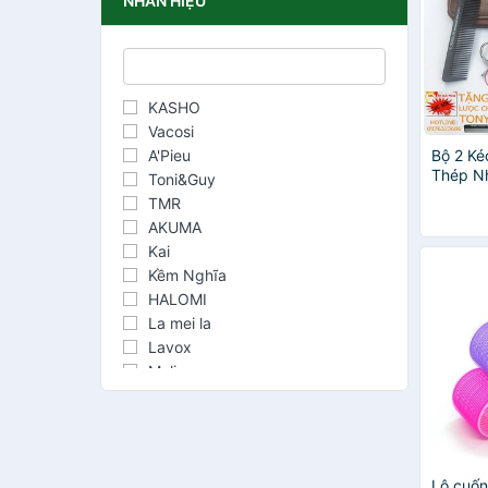
NHÃN HIỆU
KASHO
Vacosi
A'Pieu
Bộ 2 K
Thép N
Toni&Guy
một bộ 
TMR
da+lọ 
AKUMA
kéo+2lư
Kai
Kềm Nghĩa
HALOMI
La mei la
Lavox
Malian
Uncle Bill's
Kemei
MINISO
Andis
Lô cuốn