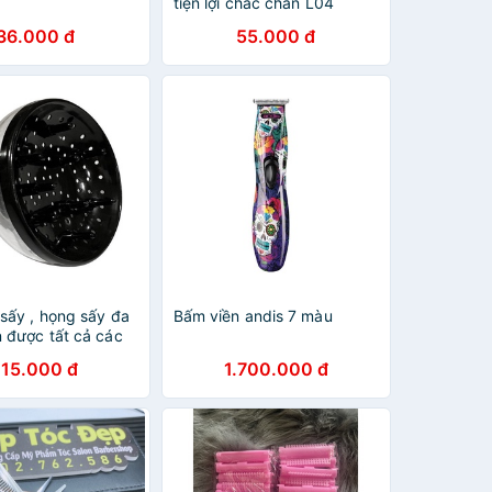
tiện lợi chắc chắn L04
36.000 đ
55.000 đ
sấy , họng sấy đa
Bấm viền andis 7 màu
 được tất cả các
sấy , giữ lớn tóc
115.000 đ
1.700.000 đ
ấy