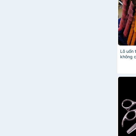
Lô uốn 
không c