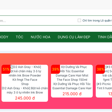
Chỉ tìm trong Lô quấn 
BODY
TÓC
NƯỚC HOA
DỤNG CỤ LÀM ĐẸP
TINH D
51%
39%
38%
Xịt Dưỡng Và Phục Hồi Tóc
[#3 Picnic
[02 Ash Gray - Khói] Bột kẻ chân
Essential Damage Care Hair
Tint lì hươ
mày 3 ô tự nhiên Ink Brow
Mist The Face Shop 150ml
Tint fg
215.000 đ
1
Powder Kit fmgt The Face Shop
245.000 đ