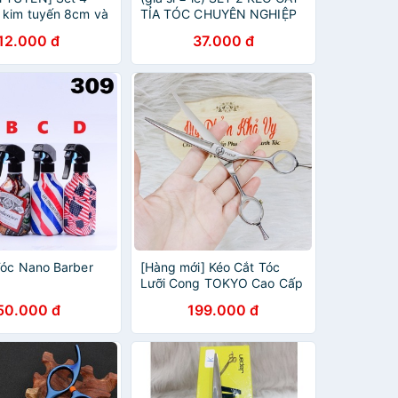
u kim tuyến 8cm và
TỈA TÓC CHUYÊN NGHIỆP
g màu
SIÊU HOT
12.000 đ
37.000 đ
 Tóc Nano Barber
[Hàng mới] Kéo Cắt Tóc
Lưỡi Cong TOKYO Cao Cấp
Pet Hair Scissors
50.000 đ
199.000 đ