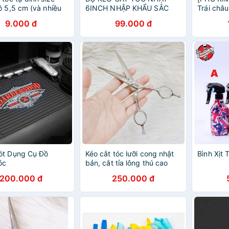
ồ 5,5 cm (và nhiều
6INCH NHẬP KHẨU SẮC
Trái châ
ỏ có sẵn)
BÉN BỀN BỈ FREELANDER
6cm cùn
9.000 đ
99.000 đ
VQ8 (MUA MỘT BỘ KÉO
TẶNG BAO DA + 2 LƯỢC)
ót Dụng Cụ Đồ
Kéo cắt tóc lưỡi cong nhật
Bình Xịt
óc
bản, cắt tỉa lông thú cao
cấp
200.000 đ
250.000 đ