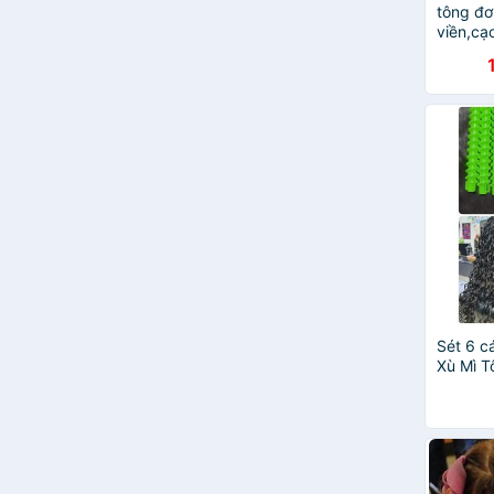
tông đơ
viền,cạ
mỹ ( ph
Sét 6 c
Xù Mì 
Đổi The