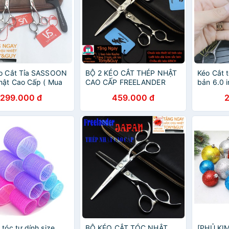
éo Cắt Tỉa SASSOON
BỘ 2 KÉO CẮT THÉP NHẬT
Kéo Cắt 
hật Cao Cấp ( Mua
CAO CẤP FREELANDER
bản 6.0 
kéo được tặng bao
FR09 ( Mua một bộ kéo
ví kéo + 
299.000 đ
459.000 đ
dầu+khóa
được tặng bao da+lọ
ợc)
dầu+khóa kéo+2lược)
 tóc tự dính size
BỘ KÉO CẮT TÓC NHẬT
[PHỦ KIM