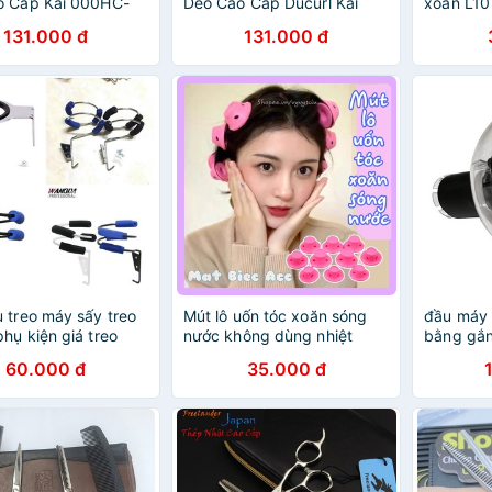
o Cấp Kai 000HC-
Dẻo Cao Cấp Ducurl Kai
xoăn L10
Set 3 Cái)
35326 HC0643 Size M -
131.000 đ
131.000 đ
33mm (Set 4 Cái)
 treo máy sấy treo
Mút lô uốn tóc xoăn sóng
đầu máy 
phụ kiện giá treo
nước không dùng nhiệt
bằng gắn
 tóc cho salon
SP0036
loại máy 
60.000 đ
35.000 đ
uất khi s