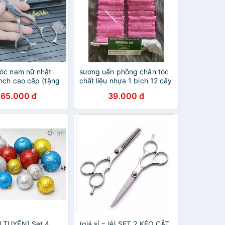
tóc nam nữ nhật
sương uấn phồng chân tóc
inch cao cấp (tặng
chất liệu nhựa 1 bịch 12 cây
khoá kéo)
dễ sử dụng shop giao hàng
265.000 đ
39.000 đ
y như hình ảnh đã chụp giá
siêu rẻ
 TUYẾN] Set 4
(giá sỉ = lẻ) SET 2 KÉO CẮT