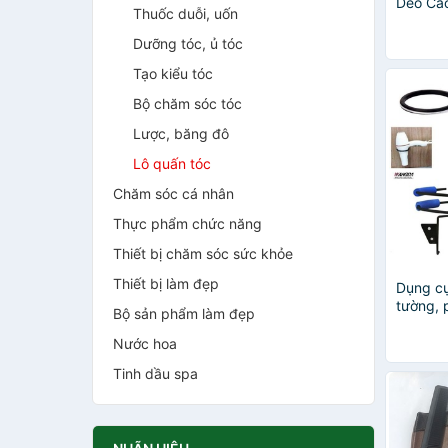
Dẻo Ca
Thuốc duỗi, uốn
35333 (
Dưỡng tóc, ủ tóc
Tạo kiểu tóc
Bộ chăm sóc tóc
Lược, băng đô
Lô quấn tóc
Chăm sóc cá nhân
Thực phẩm chức năng
Thiết bị chăm sóc sức khỏe
Thiết bị làm đẹp
Dụng cụ
tường, 
Bộ sản phẩm làm đẹp
máy sấy
KV040
Nước hoa
Tinh dầu spa