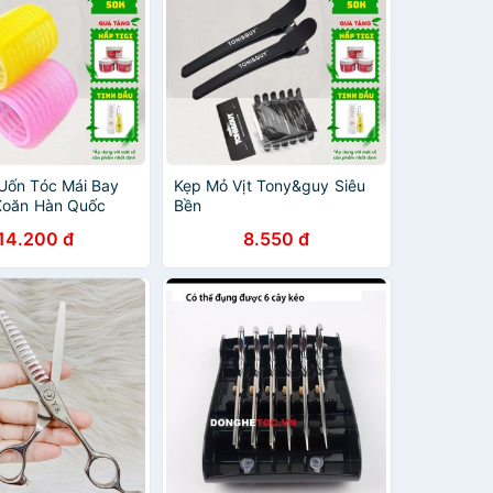
Uốn Tóc Mái Bay
Kẹp Mỏ Vịt Tony&guy Siêu
Xoăn Hàn Quốc
Bền
iêu Bền Dễ Làm |
14.200 đ
8.550 đ
ợng Cao