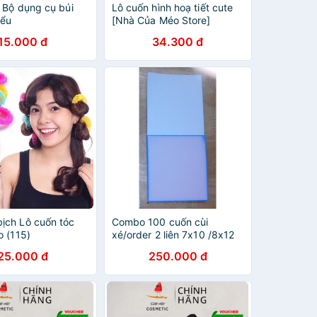
) Bộ dụng cụ búi
Lô cuốn hình hoạ tiết cute
iểu
[Nhà Của Méo Store]
15.000 đ
34.300 đ
ịch Lô cuốn tóc
Combo 100 cuốn cùi
o (115)
xé/order 2 liên 7x10 /8x12
ko chữ
25.000 đ
250.000 đ