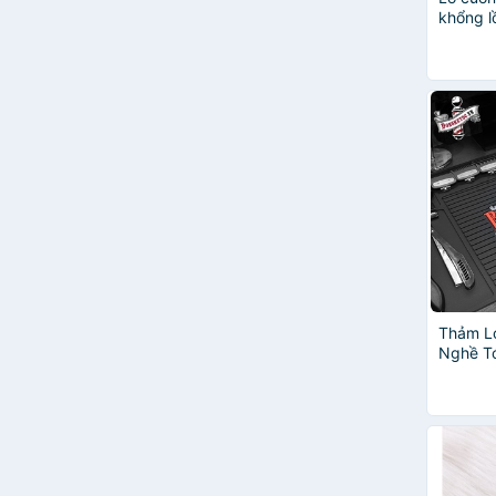
Aritaum
khổng l
Codos
size nh
điểm 10
Galamy
Hua Er Bo
Kella
L'ORÉAL
mades
Obsidian
Pantene
Song An Eco
Sophia Platinum
VIJULLY cosmetic
Watsons
Thảm L
ACAI BEAUTY
Nghề T
Aigner
Aurane
cadac
ELGON
everbab
Falles