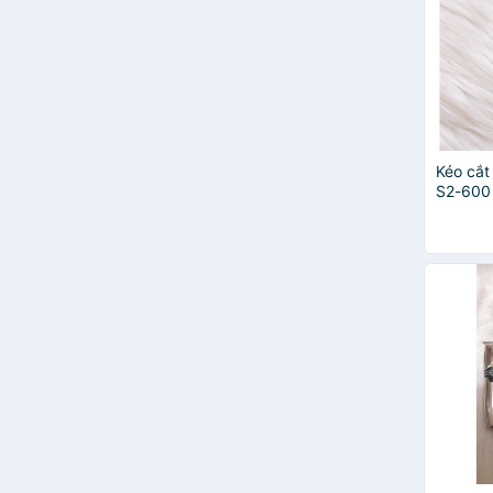
Forever 21
Goody
hairburst
HEETA
Innisfree
KOREMI
LACEI
Kéo cắt
Lactus season
S2-60
Lifebuoy
Lucky Star Cosmetics
M’aycreate
Minigood
PROSEE