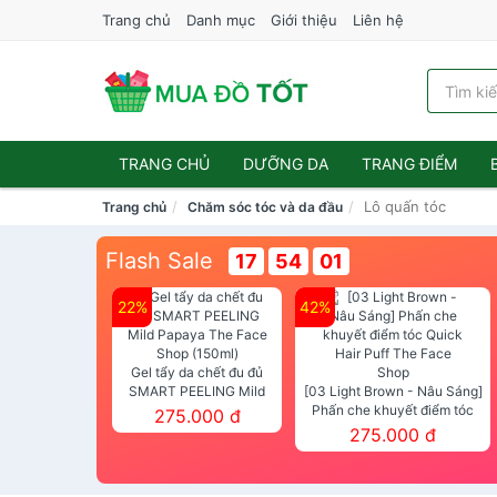
Trang chủ
Danh mục
Giới thiệu
Liên hệ
TRANG CHỦ
DƯỠNG DA
TRANG ĐIỂM
Lô quấn tóc
Trang chủ
Chăm sóc tóc và da đầu
Flash Sale
17
54
00
22%
42%
Gel tẩy da chết đu đủ
SMART PEELING Mild
[03 Light Brown - Nâu Sáng]
Papaya The Face Shop
Phấn che khuyết điểm tóc
275.000 đ
(150ml)
Quick Hair Puff The Face Shop
275.000 đ