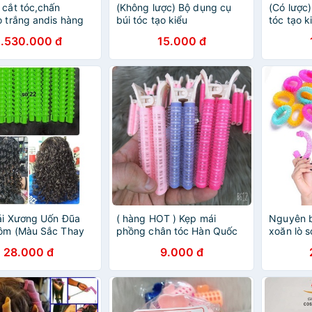
 cắt tóc,chấn
(Không lược) Bộ dụng cụ
(Có lược
o trắng andis hàng
búi tóc tạo kiểu
tóc tạo k
ụ kiện tóc)
1.530.000 đ
15.000 đ
ái Xương Uốn Đũa
( hàng HOT ) Kẹp mái
Nguyên b
Tôm (Màu Sắc Thay
phồng chân tóc Hàn Quốc
xoăn lò s
o Lô Hàng)
28.000 đ
9.000 đ