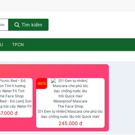
Tìm kiếm
tóc
ẦU
TPCN
46%
 Red - Đỏ cam] Son
ng trái cây Water Fit
mt The Face Shop
[01 Đen tự nhiên] Mascara che phủ tóc
37.000 đ
bạc chống nước lâu trôi Quick Hair
Waterproof Mascara The Face Shop
245.000 đ