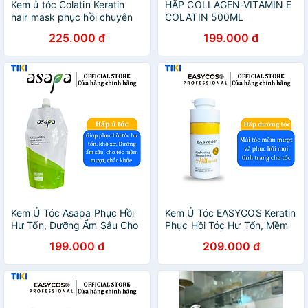
Kem ủ tóc Colatin Keratin
HẤP COLLAGEN-VITAMIN E
hair mask phục hồi chuyên
COLATIN 500ML
sâu (dạng hũ) 500ml
225.000 đ
199.000 đ
Kem Ủ Tóc Asapa Phục Hồi
Kem Ủ Tóc EASYCOS Keratin
Hư Tổn, Dưỡng Ẩm Sâu Cho
Phục Hồi Tóc Hư Tổn, Mềm
Tóc Mềm Mượt - Chuẩn
Mượt, Cấp Ẩm Ngăn Khô Xơ
199.000 đ
209.000 đ
Salon 500ml