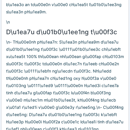
b\u1ea3o an to\u00e0n v\u00e0 ch\u1ea5t l\u01b0\u1ee3ng
s\u1ea3n ph\u1ea9m.
\n
D\u1ea7u d\u01b0\u1ee1ng t\u00f3c
\n- Th\u00e0nh ph\u1ea7n: S\u1ea3n ph\u1ea9m d\u1ea7u
d\u01b0\u1ee1ng t\u00f3c \u0111\u01b0\u1ee3c chi\u1ebft
xu\u1ea5t 100% thi\u00ean nhi\u00ean gi\u00fap ch\u0103m
s\u00f3c t\u00f3c to\u00e0n di\u1ec7n t\u1eeb ch\u00e2n
t\u00f3c \u0111\u1ebfn ng\u1ecdn t\u00f3c. Nh\u1edd
th\u00e0nh ph\u1ea7n ch\u1ed1ng oxy h\u00f3a v\u00e0
t\u0103ng \u0111\u1ed9 \u0111\u00e0n h\u1ed3i c\u1ee7a
tinh d\u1ea7u gi\u00fap t\u00f3c lu\u00f4n b\u00f3ng
v\u00e0 m\u1ec1m m\u01b0\u1ee3t, kh\u00f4ng b\u1ecb
x\u01a1 r\u1ed1i v\u00e0 g\u00e3y r\u1ee5ng.\n- C\u00f4ng
d\u1ee5ng: D\u1ea7u d\u01b0\u1ee1ng t\u00f3c k\u1ebft
h\u1ee3p h\u00e0i h\u00f2a c\u00e1c lo\u1ea1i tinh d\u1ea7u
t\u1ef1 nhi\u00ean c\u00f3 kh\u1ea3 n\u0103ng