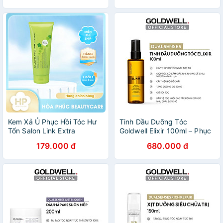
Khoẻ Bóng Mượt Bồng Bềnh
Kem Xả Ủ Phục Hồi Tóc Hư
Tinh Dầu Dưỡng Tóc
Tổn Salon Link Extra
Goldwell Elixir 100ml – Phục
Treatment 300G
Hồi Hư Tổn, Giảm Xơ Rối,
179.000 đ
680.000 đ
Bóng Mượt