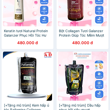
Keratin tươi Natural Protein
Bột Collagen Tươi Galanzer
Galanzer Phục Hồi Tóc Hư
Protein Giúp Tóc Mềm Mượt
Tổn chuyên nghiệp tại Salon
Chắc Khỏe Cho Cả Nhuộm
480.000 đ
480.000 đ
780ml + Gội xả gói Karseell
Ép Phục Hồi Tóc 50g + Gội
15ml
xả gói Karseell 15ml
[+Tặng mũ trùm] Kem hấp ủ
[+Tặng mũ trùm] Dầu hấp
tóc Pallamina Collagen
phục hồi siêu mượt