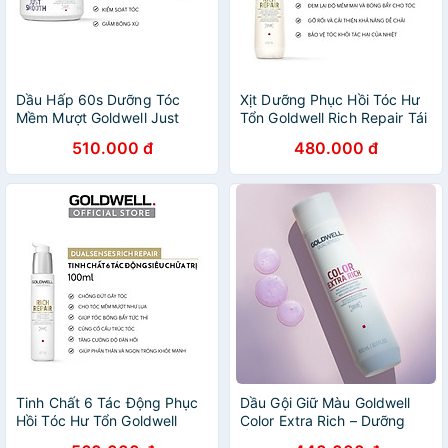
Dầu Hấp 60s Dưỡng Tóc
Xịt Dưỡng Phục Hồi Tóc Hư
Mềm Mượt Goldwell Just
Tổn Goldwell Rich Repair Tái
Smooth Giảm Bông Xù, Xơ
Tạo Tóc Tức Thì, Tóc Bóng
510.000 đ
480.000 đ
Rối, Bóng Khỏe Tức Thì
Khỏe Tự Nhiên
Tinh Chất 6 Tác Động Phục
Dầu Gội Giữ Màu Goldwell
Hồi Tóc Hư Tổn Goldwell
Color Extra Rich – Dưỡng
Rich Repair Dưỡng Tóc Mềm
Ẩm, Giúp Tóc Nhuộm Bền