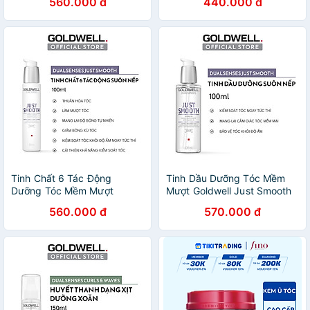
560.000 đ
440.000 đ
Mượt, Chắc Khỏe
Màu
Tinh Chất 6 Tác Động
Tinh Dầu Dưỡng Tóc Mềm
Dưỡng Tóc Mềm Mượt
Mượt Goldwell Just Smooth
Goldwell Just Smooth Giảm
Giảm Bông Xù, Xơ Rối, Mềm
560.000 đ
570.000 đ
Xơ Rối, Dưỡng Tóc Chắc
Mượt Tóc 100ml
Khỏe