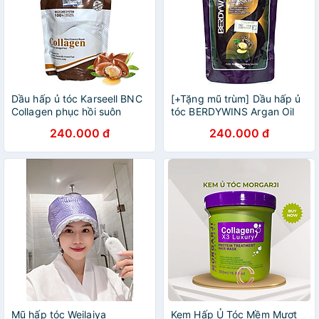
Dầu hấp ủ tóc Karseell BNC
[+Tặng mũ trùm] Dầu hấp ủ
Collagen phục hồi suôn
tóc BERDYWINS Argan Oil
mượt tóc 500ml
Collagen Complex phục hồi
240.000 đ
240.000 đ
siêu mượt 500ml
Mũ hấp tóc Weilaiya
Kem Hấp Ủ Tóc Mềm Mượt