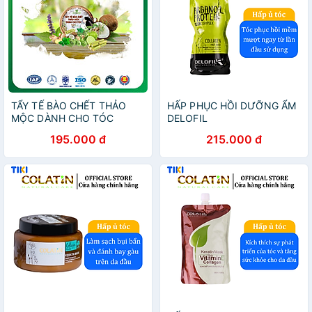
TẨY TẾ BÀO CHẾT THẢO
HẤP PHỤC HỒI DƯỠNG ẨM
MỘC DÀNH CHO TÓC
DELOFIL
(300g)
195.000 đ
215.000 đ