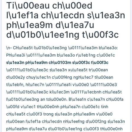
Ti\u00eau ch\u00ed
l\u1ef1a ch\u1ecdn s\u1ea3n
ph\u1ea9m d\u1ea7u
d\u01b0\u1ee1ng t\u00f3c
\n- Ch\u1ea5t l\u01b0\u1ee3ng \u0111\u1ea3m b\u1ea3o:
Ph\u1ea3i \u0111\u1ea3m b\u1ea3o r\u1eb1ng c\u00e1c
s\u1ea3n ph\u1ea9m ch\u0103m s\u00f3c t\u00f3c
\u0111\u01b0\u1ee3c s\u1ea3n xu\u1ea5t tr\u00ean
d\u00e2y chuy\u1ec1n c\u00f4ng ngh\u1ec7 ti\u00ean
ti\u1ebfn, hi\u1ec7n \u0111\u1ea1i v\u00e0 \u0111\u00e3
\u0111\u01b0\u1ee3c ki\u1ec3m \u0111\u1ecbnh ch\u1ea5t
l\u01b0\u1ee3ng an to\u00e0n. B\u1ea1n c\u1ea7n ch\u00fa
\u00fd v\u1ec1 th\u00e0nh ph\u1ea7n c\u00e1c tinh
ch\u1ea5t c\u00f3 trong s\u1ea3n ph\u1ea9m v\u00e0
n\u00ean l\u1ef1a ch\u1ecdn nh\u1eefng d\u00f2ng s\u1ea3n
ph\u1ea9m d\u1ea7u d\u01b0\u1ee1ng c\u00f3 th\u00e0nh