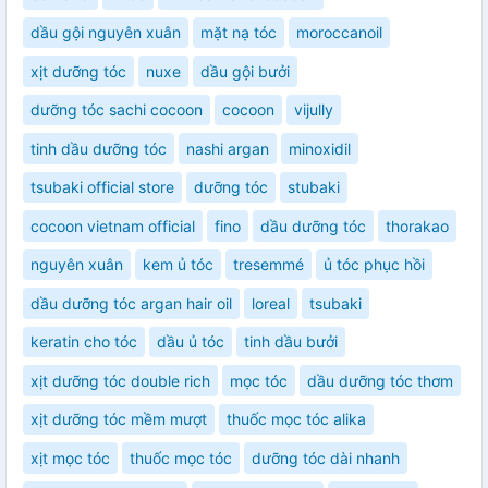
dầu gội nguyên xuân
mặt nạ tóc
moroccanoil
xịt dưỡng tóc
nuxe
dầu gội bưởi
dưỡng tóc sachi cocoon
cocoon
vijully
tinh dầu dưỡng tóc
nashi argan
minoxidil
tsubaki official store
dưỡng tóc
stubaki
cocoon vietnam official
fino
dầu dưỡng tóc
thorakao
nguyên xuân
kem ủ tóc
tresemmé
ủ tóc phục hồi
dầu dưỡng tóc argan hair oil
loreal
tsubaki
keratin cho tóc
dầu ủ tóc
tinh dầu bưởi
xịt dưỡng tóc double rich
mọc tóc
dầu dưỡng tóc thơm
xịt dưỡng tóc mềm mượt
thuốc mọc tóc alika
xịt mọc tóc
thuốc mọc tóc
dưỡng tóc dài nhanh