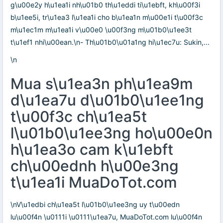
g\u00e2y h\u1ea1i nh\u01b0 th\u1eddi ti\u1ebft, kh\u00f3i
b\u1ee5i, tr\u1ea3 l\u1ea1i cho b\u1ea1n m\u00e1i t\u00f3c
m\u1ec1m m\u1ea1i v\u00e0 \u00f3ng m\u01b0\u1ee3t
t\u1ef1 nhi\u00ean.\n- Th\u01b0\u01a1ng hi\u1ec7u: Sukin,...
\n
Mua s\u1ea3n ph\u1ea9m
d\u1ea7u d\u01b0\u1ee1ng
t\u00f3c ch\u1ea5t
l\u01b0\u1ee3ng ho\u00e0n
h\u1ea3o cam k\u1ebft
ch\u00ednh h\u00e3ng
t\u1ea1i MuaDoTot.com
\nV\u1edbi ch\u1ea5t l\u01b0\u1ee3ng uy t\u00edn
lu\u00f4n \u0111i \u0111\u1ea7u, MuaDoTot.com lu\u00f4n