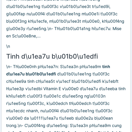
d\u01b0\u1ee1ng t\u00f3c v\u01b0\u1ee3t tr\u1ed9i,
gi\u00fap nu\u00f4i d\u01b0\u1ee1ng m\u00e1i t\u00f3c
b\u00f3ng kh\u1ecfe, m\u01b0\u1ee3t m\u00e0, kh\u00f4ng
g\u00e3y r\u1ee5ng.\n- Th\u01b0\u01a1ng hi\u1ec7u: Mise
en Sc\u00e8ne,...
\n
Tinh d\u1ea7u b\u01b0\u1edfi
\n- Th\u00e0nh ph\u1ea7n: S\u1ea3n ph\u1ea9m
tinh
d\u1ea7u b\u01b0\u1edfi
d\u01b0\u1ee1ng t\u00f3c
ch\u1ee9a tinh ch\u1ea5t v\u1ecf b\u01b0\u1edfi k\u1ebft
h\u1ee3p v\u1edbi Vitamin E v\u00e0 d\u1ea7u d\u1eeba tinh
khi\u1ebft c\u00f3 t\u00e1c d\u1ee5ng ng\u0103n
r\u1ee5ng t\u00f3c, k\u00edch th\u00edch t\u00f3c
m\u1ecdc nhanh, nu\u00f4i d\u01b0\u1ee1ng t\u00f3c
v\u00e0 da \u0111\u1ea7u t\u1eeb s\u00e2u b\u00ean
trong.\n- C\u00f4ng d\u1ee5ng: S\u1ea3n ph\u1ea9m cung