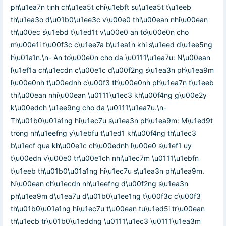
ph\u1ea7n tinh ch\u1ea5t chi\u1ebft su\u1ea5t t\u1eeb
th\u1ea3o d\u01b0\u1ee3c v\u00e0 thi\u00ean nhi\u00ean
th\u00ec s\u1ebd t\u1ed1t v\u00e0 an to\u00e0n cho
m\u00e1i t\u00f3c c\u1ee7a b\u1ea1n khi s\u1eed d\u1ee5ng
h\u01a1n.\n- An to\u00e0n cho da \u0111\u1ea7u: N\u00ean
l\u1ef1a ch\u1ecdn c\u00e1c d\u00f2ng s\u1ea3n ph\u1ea9m
l\u00e0nh t\u00ednh c\u00f3 th\u00e0nh ph\u1ea7n t\u1eeb
thi\u00ean nhi\u00ean \u0111\u1ec3 kh\u00f4ng g\u00e2y
k\u00edch \u1ee9ng cho da \u0111\u1ea7u.\n-
Th\u01b0\u01a1ng hi\u1ec7u s\u1ea3n ph\u1ea9m: M\u1ed9t
trong nh\u1eefng y\u1ebfu t\u1ed1 kh\u00f4ng th\u1ec3
b\u1ecf qua kh\u00e1c ch\u00ednh l\u00e0 s\u1ef1 uy
t\u00edn v\u00e0 tr\u00e1ch nhi\u1ec7m \u0111\u1ebfn
t\u1eeb th\u01b0\u01a1ng hi\u1ec7u s\u1ea3n ph\u1ea9m.
N\u00ean ch\u1ecdn nh\u1eefng d\u00f2ng s\u1ea3n
ph\u1ea9m d\u1ea7u d\u01b0\u1ee1ng t\u00f3c c\u00f3
th\u01b0\u01a1ng hi\u1ec7u t\u00ean tu\u1ed5i tr\u00ean
th\u1ecb tr\u01b0\u1eddng \u0111\u1ec3 \u0111\u1ea3m