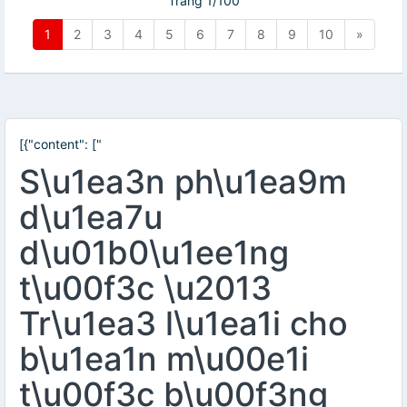
Trang 1/100
1
2
3
4
5
6
7
8
9
10
»
[{"content": ["
S\u1ea3n ph\u1ea9m
d\u1ea7u
d\u01b0\u1ee1ng
t\u00f3c \u2013
Tr\u1ea3 l\u1ea1i cho
b\u1ea1n m\u00e1i
t\u00f3c b\u00f3ng