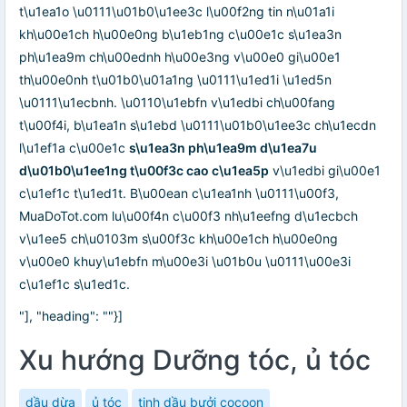
t\u1ea1o \u0111\u01b0\u1ee3c l\u00f2ng tin n\u01a1i
kh\u00e1ch h\u00e0ng b\u1eb1ng c\u00e1c s\u1ea3n
ph\u1ea9m ch\u00ednh h\u00e3ng v\u00e0 gi\u00e1
th\u00e0nh t\u01b0\u01a1ng \u0111\u1ed1i \u1ed5n
\u0111\u1ecbnh. \u0110\u1ebfn v\u1edbi ch\u00fang
t\u00f4i, b\u1ea1n s\u1ebd \u0111\u01b0\u1ee3c ch\u1ecdn
l\u1ef1a c\u00e1c
s\u1ea3n ph\u1ea9m d\u1ea7u
d\u01b0\u1ee1ng t\u00f3c cao c\u1ea5p
v\u1edbi gi\u00e1
c\u1ef1c t\u1ed1t. B\u00ean c\u1ea1nh \u0111\u00f3,
MuaDoTot.com lu\u00f4n c\u00f3 nh\u1eefng d\u1ecbch
v\u1ee5 ch\u0103m s\u00f3c kh\u00e1ch h\u00e0ng
v\u00e0 khuy\u1ebfn m\u00e3i \u01b0u \u0111\u00e3i
c\u1ef1c s\u1ed1c.
"], "heading": ""}]
Xu hướng Dưỡng tóc, ủ tóc
dầu dừa
ủ tóc
tinh dầu bưởi cocoon