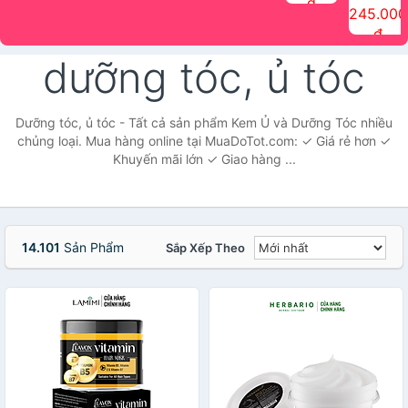
đ
The Face
điểm tóc
nhiên Ink
Care Hair
hương trái
Mascara
245.000
Shop
Quick Hair
Brow
Mist The
cây Water
che phủ
đ
(150ml)
Puff The
Powder Kit
Face Shop
Fit Tint
tóc bạc
Face Shop
fmgt The
150ml
fgmt The
chống
dưỡng tóc, ủ tóc
Face Shop
Face
nước lâu
Shop
trôi Quick
Hair
Waterproof
Dưỡng tóc, ủ tóc - Tất cả sản phẩm Kem Ủ và Dưỡng Tóc nhiều
Mascara
chủng loại. Mua hàng online tại MuaDoTot.com: ✓ Giá rẻ hơn ✓
The Face
Khuyến mãi lớn ✓ Giao hàng ...
Shop
14.101
Sản Phẩm
Sắp Xếp Theo