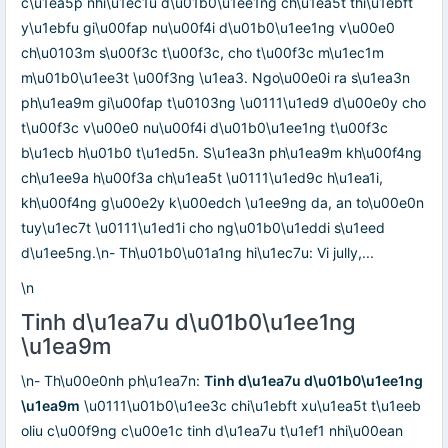
c\u1ea5p nhi\u1ec1u d\u01b0\u1ee1ng ch\u1ea5t thi\u1ebft
y\u1ebfu gi\u00fap nu\u00f4i d\u01b0\u1ee1ng v\u00e0
ch\u0103m s\u00f3c t\u00f3c, cho t\u00f3c m\u1ec1m
m\u01b0\u1ee3t \u00f3ng \u1ea3. Ngo\u00e0i ra s\u1ea3n
ph\u1ea9m gi\u00fap t\u0103ng \u0111\u1ed9 d\u00e0y cho
t\u00f3c v\u00e0 nu\u00f4i d\u01b0\u1ee1ng t\u00f3c
b\u1ecb h\u01b0 t\u1ed5n. S\u1ea3n ph\u1ea9m kh\u00f4ng
ch\u1ee9a h\u00f3a ch\u1ea5t \u0111\u1ed9c h\u1ea1i,
kh\u00f4ng g\u00e2y k\u00edch \u1ee9ng da, an to\u00e0n
tuy\u1ec7t \u0111\u1ed1i cho ng\u01b0\u1eddi s\u1eed
d\u1ee5ng.\n- Th\u01b0\u01a1ng hi\u1ec7u: Vi jully,...
\n
Tinh d\u1ea7u d\u01b0\u1ee1ng
\u1ea9m
\n- Th\u00e0nh ph\u1ea7n:
Tinh d\u1ea7u d\u01b0\u1ee1ng
\u1ea9m
\u0111\u01b0\u1ee3c chi\u1ebft xu\u1ea5t t\u1eeb
oliu c\u00f9ng c\u00e1c tinh d\u1ea7u t\u1ef1 nhi\u00ean