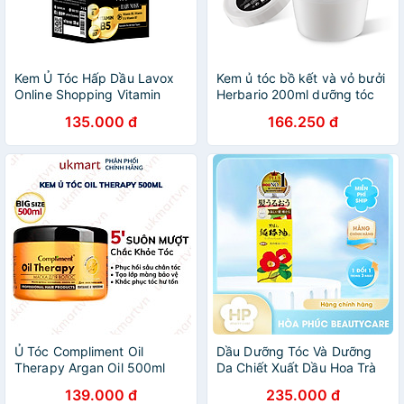
Kem Ủ Tóc Hấp Dầu Lavox
Kem ủ tóc bồ kết và vỏ bưởi
Online Shopping Vitamin
Herbario 200ml dưỡng tóc
120ml - Giảm Gãy Rụng
chắc khỏe đen bóng suôn
135.000 đ
166.250 đ
Dưỡng Tóc Lamimi Chính
mượt thuần chay
Hãng
Ủ Tóc Compliment Oil
Dầu Dưỡng Tóc Và Dưỡng
Therapy Argan Oil 500ml
Da Chiết Xuất Dầu Hoa Trà
Chăm Sóc Chuẩn Salon
Kurobara The Richest
139.000 đ
235.000 đ
Phục Hồi Dưỡng Tóc Chắc
Camellia Oil - 47mL