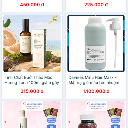
450.000 đ
225.000 đ
Tinh Chất Bưởi Thảo Mộc
Davines Minu Hair Mask -
Hương Lành 100ml giảm gãy
Mặt nạ giữ màu tóc nhuộm
rụng kích thích mọc tóc nuôi
chính hãng Ý 1000ml
215.000 đ
1.100.000 đ
dưỡng da đầu hỗ trợ phục
hồi tóc hư tổn, giảm chẻ
ngọn, kích mọc tóc từ tinh
dầu bưởi và cam