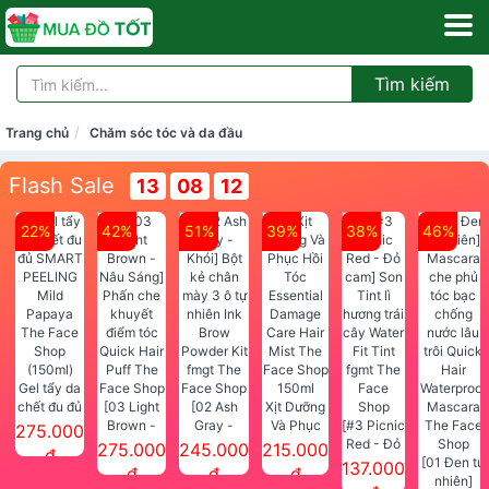
Tìm kiếm
Trang chủ
Chăm sóc tóc và da đầu
Flash Sale
13
08
11
22%
42%
51%
39%
38%
46%
Gel tẩy da
chết đu đủ
[03 Light
[02 Ash
Xịt Dưỡng
SMART
Brown -
Gray -
Và Phục
[#3 Picnic
275.000
PEELING
Nâu Sáng]
Khói] Bột
Hồi Tóc
Red - Đỏ
275.000
245.000
215.000
đ
Mild
Phấn che
kẻ chân
Essential
cam] Son
[01 Đen tự
137.000
đ
đ
đ
Papaya
khuyết
mày 3 ô tự
Damage
Tint lì
nhiên]