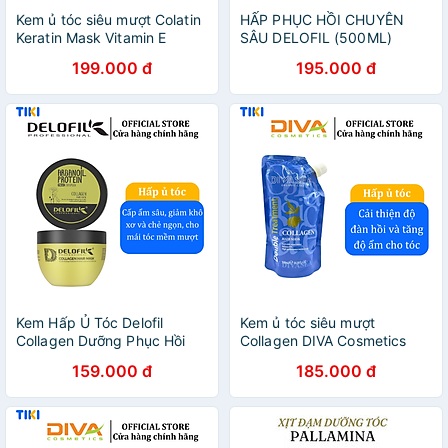
Kem ủ tóc siêu mượt Colatin
HẤP PHỤC HỒI CHUYÊN
Keratin Mask Vitamin E
SÂU DELOFIL (500ML)
500ml
199.000 đ
195.000 đ
Kem Hấp Ủ Tóc Delofil
Kem ủ tóc siêu mượt
Collagen Dưỡng Phục Hồi
Collagen DIVA Cosmetics
Hư Tổn, Mềm Mượt Chuẩn
Double Treatment 500ml
159.000 đ
185.000 đ
Salon 250ml