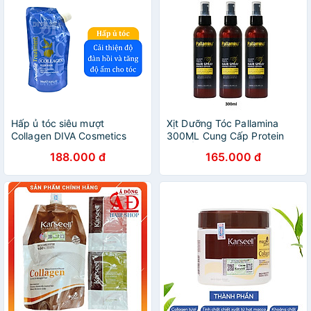
Hấp ủ tóc siêu mượt
Xịt Dưỡng Tóc Pallamina
Collagen DIVA Cosmetics
300ML Cung Cấp Protein
Double Treatment 500ml
Cấp Ẩm, Gỡ Rối Cho Tóc
188.000 đ
165.000 đ
Chắc Khỏe, Thẳng Mượt