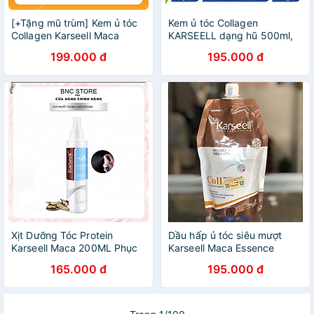
[+Tặng mũ trùm] Kem ủ tóc
Kem ủ tóc Collagen
Collagen Karseell Maca
KARSEELL dạng hũ 500ml,
DẠNG TÚI + Cặp gội xả gói
dầu hấp phục hồi siêu mượt
199.000 đ
195.000 đ
15mlx2
chuẩn salon ngay tại nhà
Xịt Dưỡng Tóc Protein
Dầu hấp ủ tóc siêu mượt
Karseell Maca 200ML Phục
Karseell Maca Essence
Hồi, Cấp Ẩm Bảo vệ Tóc Ở
Repair Collagen (dạng túi)
165.000 đ
195.000 đ
Nhiệt Độ Cao Máy Sấy
500ml