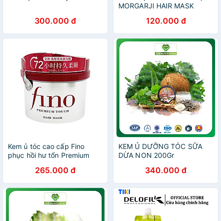
MORGARJI HAIR MASK
500ML Phục Hồi Tóc Thẳng
300.000 đ
120.000 đ
Mượt, Chắc Khỏe Thơm Lâu
Kem ủ tóc cao cấp Fino
KEM Ủ DƯỠNG TÓC SỮA
phục hồi hư tổn Premium
DỪA NON 200Gr
Touch Nhật Bản 230g
265.000 đ
340.000 đ