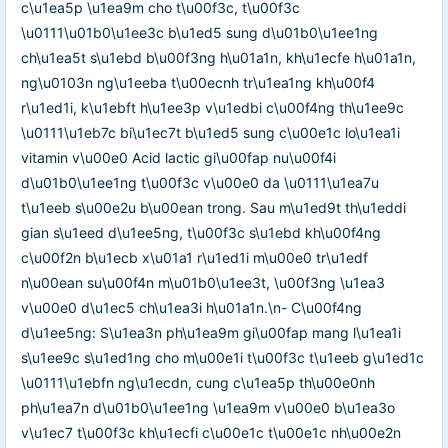
c\u1ea5p \u1ea9m cho t\u00f3c, t\u00f3c
\u0111\u01b0\u1ee3c b\u1ed5 sung d\u01b0\u1ee1ng
ch\u1ea5t s\u1ebd b\u00f3ng h\u01a1n, kh\u1ecfe h\u01a1n,
ng\u0103n ng\u1eeba t\u00ecnh tr\u1ea1ng kh\u00f4
r\u1ed1i, k\u1ebft h\u1ee3p v\u1edbi c\u00f4ng th\u1ee9c
\u0111\u1eb7c bi\u1ec7t b\u1ed5 sung c\u00e1c lo\u1ea1i
vitamin v\u00e0 Acid lactic gi\u00fap nu\u00f4i
d\u01b0\u1ee1ng t\u00f3c v\u00e0 da \u0111\u1ea7u
t\u1eeb s\u00e2u b\u00ean trong. Sau m\u1ed9t th\u1eddi
gian s\u1eed d\u1ee5ng, t\u00f3c s\u1ebd kh\u00f4ng
c\u00f2n b\u1ecb x\u01a1 r\u1ed1i m\u00e0 tr\u1edf
n\u00ean su\u00f4n m\u01b0\u1ee3t, \u00f3ng \u1ea3
v\u00e0 d\u1ec5 ch\u1ea3i h\u01a1n.\n- C\u00f4ng
d\u1ee5ng: S\u1ea3n ph\u1ea9m gi\u00fap mang l\u1ea1i
s\u1ee9c s\u1ed1ng cho m\u00e1i t\u00f3c t\u1eeb g\u1ed1c
\u0111\u1ebfn ng\u1ecdn, cung c\u1ea5p th\u00e0nh
ph\u1ea7n d\u01b0\u1ee1ng \u1ea9m v\u00e0 b\u1ea3o
v\u1ec7 t\u00f3c kh\u1ecfi c\u00e1c t\u00e1c nh\u00e2n