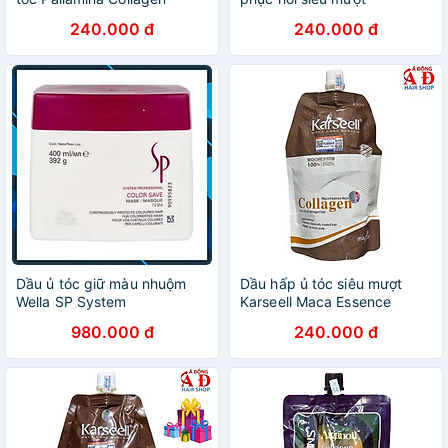
Keratin Complex Treatment
BERDYWINS Argan Oil
240.000 đ
240.000 đ
siêu mượt 500ml
Collagen 500ml
Dầu ủ tóc giữ màu nhuộm
Dầu hấp ủ tóc siêu mượt
Wella SP System
Karseell Maca Essence
Professional Color Save
Repair Collagen (dạng túi)
980.000 đ
240.000 đ
Mask 400ml
500ml