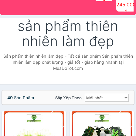
đ
The Face
điểm tóc
nhiên Ink
Care Hair
hương trái
Mascara
245.000
Shop
Quick Hair
Brow
Mist The
cây Water
che phủ
đ
(150ml)
Puff The
Powder Kit
Face Shop
Fit Tint
tóc bạc
Face Shop
fmgt The
150ml
fgmt The
chống
sản phẩm thiên
Face Shop
Face
nước lâu
Shop
trôi Quick
Hair
nhiên làm đẹp
Waterproof
Mascara
The Face
Shop
Sản phẩm thiên nhiên làm đẹp - Tất cả sản phẩm Sản phẩm thiên
nhiên làm đẹp chất lượng - giá tốt - giao hàng nhanh tại
MuaDoTot.com
49
Sản Phẩm
Sắp Xếp Theo