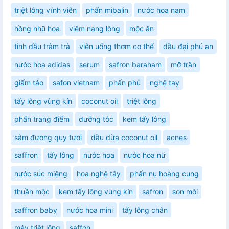
triệt lông vĩnh viễn
phấn mibalin
nước hoa nam
hồng nhũ hoa
viêm nang lông
mộc ân
tinh dầu tràm trà
viên uống thơm cơ thể
dầu đại phú an
nước hoa adidas
serum
safron baraham
mỡ trăn
giấm táo
safon vietnam
phấn phủ
nghệ tay
tẩy lông vùng kín
coconut oil
triệt lông
phấn trang điểm
dưỡng tóc
kem tẩy lông
sâm đương quy tươi
dầu dừa coconut oil
acnes
saffron
tẩy lông
nước hoa
nước hoa nữ
nước súc miệng
hoa nghệ tây
phấn nụ hoàng cung
thuần mộc
kem tẩy lông vùng kín
safron
son môi
saffron baby
nước hoa mini
tẩy lông chân
máy triệt lông
saffon