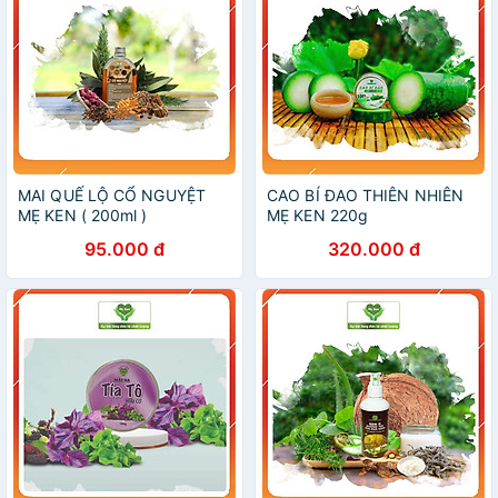
MAI QUẾ LỘ CỔ NGUYỆT
CAO BÍ ĐAO THIÊN NHIÊN
MẸ KEN ( 200ml )
MẸ KEN 220g
95.000 đ
320.000 đ