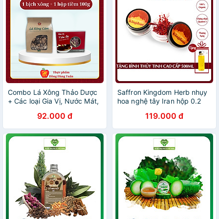
Combo Lá Xông Thảo Dược
Saffron Kingdom Herb nhụy
+ Các loại Gia Vị, Nước Mát,
hoa nghệ tây Iran hộp 0.2
Nguyên Liệu Nấu Chè -
gram, hàng chính hãng
92.000 đ
119.000 đ
Hồng Hùng Tuấn. (tìm hiểu
super negin thượng hạng
thêm ở phần mô tả)
(Tặng bình nước thủy tinh)