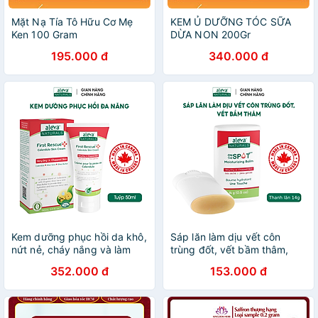
Mặt Nạ Tía Tô Hữu Cơ Mẹ
KEM Ủ DƯỠNG TÓC SỮA
Ken 100 Gram
DỪA NON 200Gr
195.000 đ
340.000 đ
Kem dưỡng phục hồi da khô,
Sáp lăn làm dịu vết côn
nứt nẻ, cháy nắng và làm
trùng đốt, vết bầm thâm,
giảm ngứa ngáy, kích ứng
giảm ngứa hiệu quả Aleva
352.000 đ
153.000 đ
da cho bé Aleva Naturals
Naturals (14g)
(tuýp 50ml)