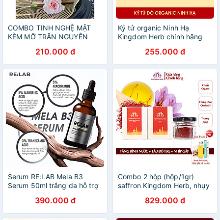
COMBO TINH NGHỆ MẬT
Kỷ tử organic Ninh Hạ
KÈM MỠ TRĂN NGUYÊN
Kingdom Herb chính hãng
CHẤT NSTORE BY THANH
thượng hạng hộp 90g - KQ
210.000 đ
255.000 đ
NHI
Serum RE:LAB Mela B3
Combo 2 hộp (hộp/1gr)
Serum 50ml trắng da hỗ trợ
saffron Kingdom Herb, nhụy
giảm nám tàn nhang
hoa nghệ tây Iran chính
390.000 đ
829.000 đ
hãng super negin thượng
hạng (tặng táo đỏ Tân