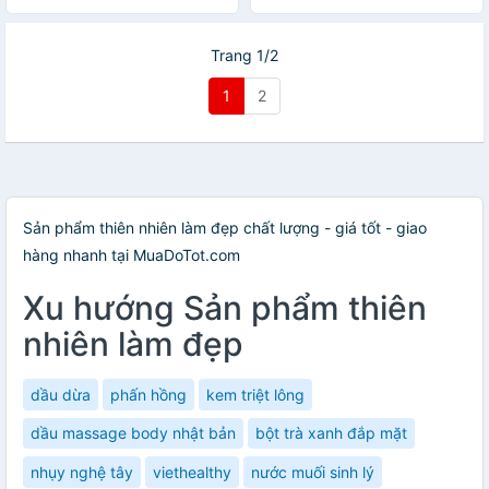
cấp, táo đỏ, nhíp gắp)
thuỷ tinh cao cấp)
Trang 1/2
1
2
Sản phẩm thiên nhiên làm đẹp chất lượng - giá tốt - giao
hàng nhanh tại MuaDoTot.com
Xu hướng Sản phẩm thiên
nhiên làm đẹp
dầu dừa
phấn hồng
kem triệt lông
dầu massage body nhật bản
bột trà xanh đắp mặt
nhụy nghệ tây
viethealthy
nước muối sinh lý