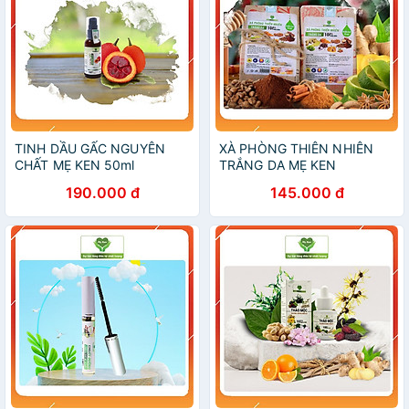
TINH DẦU GẤC NGUYÊN
XÀ PHÒNG THIÊN NHIÊN
CHẤT MẸ KEN 50ml
TRẮNG DA MẸ KEN
190.000 đ
145.000 đ