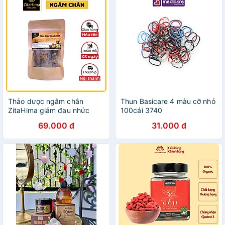
Thảo dược ngâm chân
Thun Basicare 4 màu cỡ nhỏ
ZitaHima giảm đau nhức
100cái 3740
xương khớp, hỗ trợ giấc ngủ
69.000 đ
31.000 đ
sâu