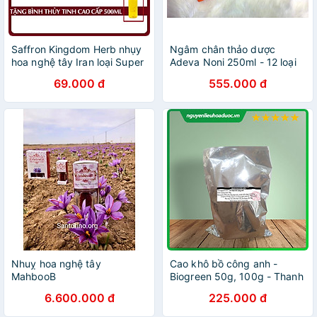
Saffron Kingdom Herb nhụy
Ngâm chân thảo dược
hoa nghệ tây Iran loại Super
Adeva Noni 250ml - 12 loại
Negin thượng hạng chính
thảo dược quý hiếm, không
69.000 đ
555.000 đ
hãng (mẫu thử hộp 0.1
cần đun nấu, không cần rửa
gram) - Tặng bình nước thủy
lại, không lo đổ rác
tinh cao cấp 500 ml
Nhuỵ hoa nghệ tây
Cao khô bồ công anh -
MahbooB
Biogreen 50g, 100g - Thanh
nhiệt, giải độc, viêm tắc tia
6.600.000 đ
225.000 đ
sữa