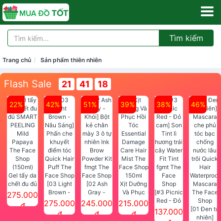
Tìm kiếm
Trang chủ
Sản phẩm thiên nhiên
Flash Sale
21
41
17
22%
42%
51%
39%
38%
46%
Gel tẩy da
chết đu đủ
[03 Light
[02 Ash
Xịt Dưỡng
SMART
Brown -
Gray -
Và Phục
[#3 Picnic
275.000
PEELING
Nâu Sáng]
Khói] Bột
Hồi Tóc
Red - Đỏ
275.000
245.000
215.000
đ
Mild
Phấn che
kẻ chân
Essential
cam] Son
[01 Đen tự
137.000
đ
đ
đ
Papaya
khuyết
mày 3 ô tự
Damage
Tint lì
nhiên]