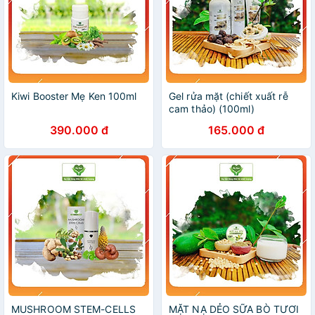
Kiwi Booster Mẹ Ken 100ml
Gel rửa mặt (chiết xuất rễ
cam thảo) (100ml)
390.000 đ
165.000 đ
MUSHROOM STEM-CELLS
MẶT NẠ DẺO SỮA BÒ TƯƠI