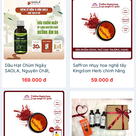
Cương 10g, bình thủy tinh
và nhíp gắp saffron)
Dầu Hạt Chùm Ngây
Saffron nhụy hoa nghệ tây
SAOLA, Nguyên Chất,
Kingdom Herb chính hãng
Chống Lão Hoá, Mờ Thâm
loại Super Negin thượng
169.000 đ
59.000 đ
Sẹo, Da Sáng Mịn, 10ml và
hạng hộp 0.1 gram (mẫu
30ml
thử)