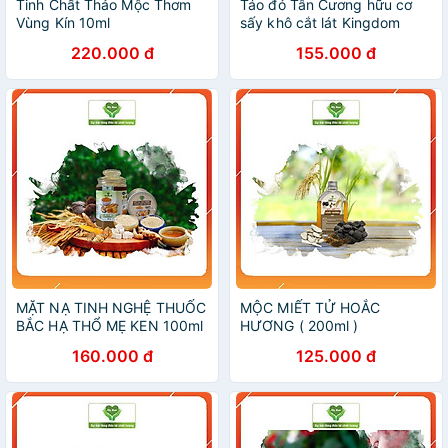
Tinh Chất Thảo Mộc Thơm
Táo đỏ Tân Cương hữu cơ
Vùng Kín 10ml
sấy khô cắt lát Kingdom
Herb chính hãng thượng
220.000 đ
155.000 đ
hạng hộp 55g - KQ
MẶT NẠ TINH NGHỆ THUỐC
MỘC MIẾT TỬ HOẮC
BẮC HẠ THỔ MẸ KEN 100ml
HƯƠNG ( 200ml )
160.000 đ
125.000 đ