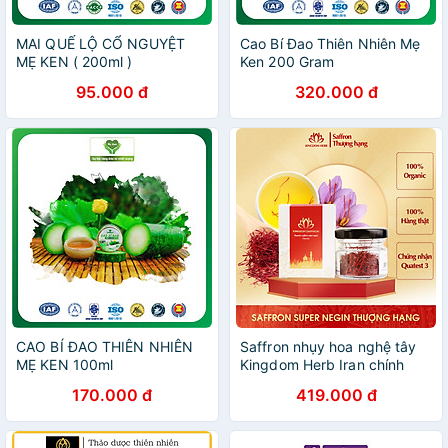
MAI QUẾ LỘ CỔ NGUYỆT
Cao Bí Đao Thiên Nhiên Mẹ
MẸ KEN ( 200ml )
Ken 200 Gram
95.000 đ
320.000 đ
CAO BÍ ĐAO THIÊN NHIÊN
Saffron nhụy hoa nghệ tây
MẸ KEN 100ml
Kingdom Herb Iran chính
hãng loại thượng hạng hộp 1
170.000 đ
419.000 đ
gram