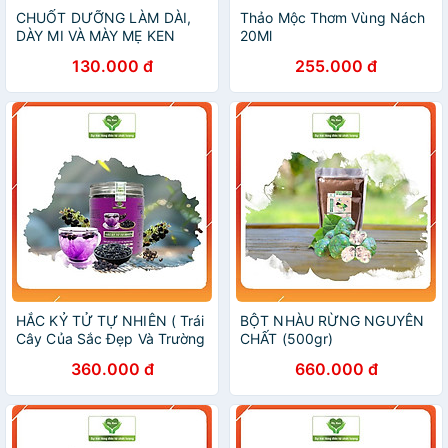
CHUỐT DƯỠNG LÀM DÀI,
Thảo Mộc Thơm Vùng Nách
DÀY MI VÀ MÀY MẸ KEN
20Ml
130.000 đ
255.000 đ
HẮC KỶ TỬ TỰ NHIÊN ( Trái
BỘT NHÀU RỪNG NGUYÊN
Cây Của Sắc Đẹp Và Trường
CHẤT (500gr)
Thọ ) ( 200gr )
360.000 đ
660.000 đ