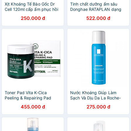
Xịt Khoáng Tế Bào Gốc Dr
Tinh chất dưỡng ẩm sâu
Cell 120ml cấp ẩm phục hồi
Donghae RATAPLAN dạng
da cho da tươi trẻ - Hàng
xịt, cấp nước tức thì, làm
250.000 đ
522.000 đ
Chính Hãng
sáng da và tăng độ đàn hồi
110ml
Toner Pad Vita K-Cica
Nước Khoáng Giúp Làm
Peeling & Repairing Pad
Sạch Và Dịu Da La Roche-
Pretty Skin Hàn Quốc 80
Posay Serozinc (50ml)
455.000 đ
275.000 đ
miếng