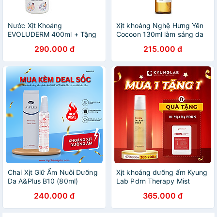
Nước Xịt Khoáng
Xịt khoáng Nghệ Hưng Yên
EVOLUDERM 400ml + Tặng
Cocoon 130ml làm sáng da
1 Móc Khóa Nhựa 2 Mặt
và cấp ẩm thuần chay
290.000 đ
215.000 đ
Chai Xịt Giữ Ẩm Nuôi Dưỡng
Xịt khoáng dưỡng ẩm Kyung
Da A&Plus B10 (80ml)
Lab Pdrn Therapy Mist
150ml - cấp ẩm, dưỡng
240.000 đ
365.000 đ
trắng và phục hồi da