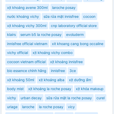
xịt khoáng avene 300ml
laroche posay
nước khoáng vichy
sữa rửa mặt innisfree
cocoon
xịt khoáng vichy 300ml
cnp laboratory official store
klairs
serum b5 la roche posay
evoluderm
innisfree official vietnam
xit khoang cang bong occaline
vichy official
xịt khoáng vichy combo
cocoon vietnam official
xịt khoáng innisfree
bio essence chính hãng
innisfree
3ce
xịt khoáng 50ml
xịt khoáng alba
xịt dưỡng ẩm
body mist
xịt khoáng la roche posay
xịt khóa makeup
vichy
urban decay
sữa rửa mặt la roche posay
curel
uriage
laroche
la roche posay
vicy