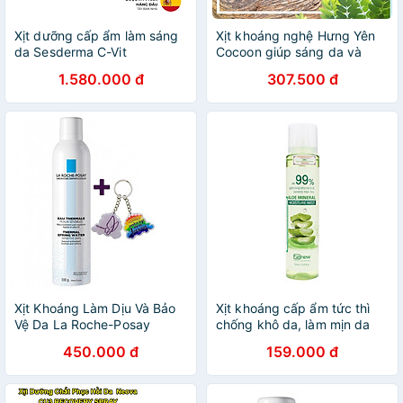
Xịt dưỡng cấp ẩm làm sáng
Xịt khoáng nghệ Hưng Yên
da Sesderma C-Vit
Cocoon giúp sáng da và
Liposomal Mist dành cho mọi
ngăn ngừa oxy hóa Cocoon
1.580.000 đ
307.500 đ
loại da 30ml
130ml - LS027 - The Cocoon
Original Vietnam
Xịt Khoáng Làm Dịu Và Bảo
Xịt khoáng cấp ẩm tức thì
Vệ Da La Roche-Posay
chống khô da, làm mịn da
Thermal Spring Water
chiết xuất Lô hội Benew Aloe
450.000 đ
159.000 đ
(300ml) - TẶNG MÓC KHÓA
Mineral Moisture Mist 150ml