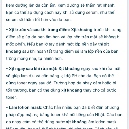
kem dưỡng lên da còn ẩm. Kem dưỡng sẽ thấm rất nhanh.
Bạn có thế áp dụng cách này khi sử dụng
serum
, như thế
serum sẽ thấm tốt hơn vào da bạn.
- Xịt trước và sau khi trang điểm:
Xịt khoáng
trước khi trang
điểm sẽ giúp da bạn ẩm hơn và lớp nền trên mặt sẽ không bị
mốc phấn. Nếu bạn lỡ tay đánh một lớp nền dày thì
xịt
khoáng
sau khi hoàn tất trang điểm sẽ làm lớp nền của bạn
trông mỏng nhẹ, tự nhiên hơn.
- Xịt ngay sau khi rửa mặt:
Xịt khoáng
ngay sau khi rửa mặt
sẽ giúp làm dịu và cân bằng lại độ PH cho da. Bạn có thể
dùng
toner
ngay sau đó. Trường hợp da nhạy cảm hoặc bị
tổn thương, bạn có thể dùng
xịt khoáng
thay cho cả bước
toner.
- Làm lotion mask:
Chắc hẳn nhiều bạn đã biết đến phương
pháp đạp mặt nạ bằng toner khá nổi tiếng của Nhật. Các bạn
da nhạy cảm có thể dùng nước
xịt khoáng
làm lotion mask.
Nếu muốn, bạn có thể nhỏ thêm vài giọt toner. Cách này sẽ