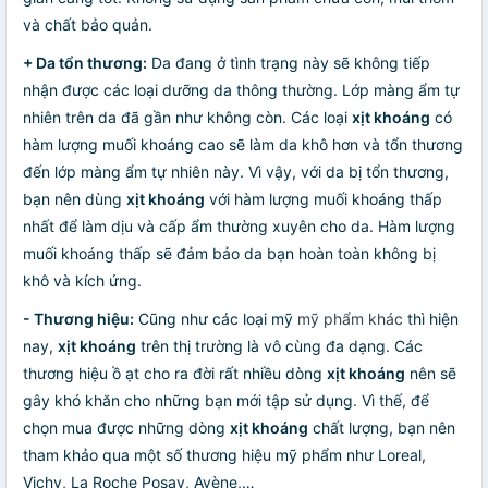
và chất bảo quản.
+ Da tổn thương:
Da đang ở tình trạng này sẽ không tiếp
nhận được các loại dưỡng da thông thường. Lớp màng ẩm tự
nhiên trên da đã gần như không còn. Các loại
xịt khoáng
có
hàm lượng muối khoáng cao sẽ làm da khô hơn và tổn thương
đến lớp màng ẩm tự nhiên này. Vì vậy, với da bị tổn thương,
bạn nên dùng
xịt khoáng
với hàm lượng muối khoáng thấp
nhất để làm dịu và cấp ẩm thường xuyên cho da. Hàm lượng
muối khoáng thấp sẽ đảm bảo da bạn hoàn toàn không bị
khô và kích ứng.
- Thương hiệu:
Cũng như các loại mỹ
mỹ phẩm khác
thì hiện
nay,
xịt khoáng
trên thị trường là vô cùng đa dạng. Các
thương hiệu ồ ạt cho ra đời rất nhiều dòng
xịt khoáng
nên sẽ
gây khó khăn cho những bạn mới tập sử dụng. Vì thế, để
chọn mua được những dòng
xịt khoáng
chất lượng, bạn nên
tham khảo qua một số thương hiệu mỹ phẩm như Loreal,
Vichy, La Roche Posay, Avène,…