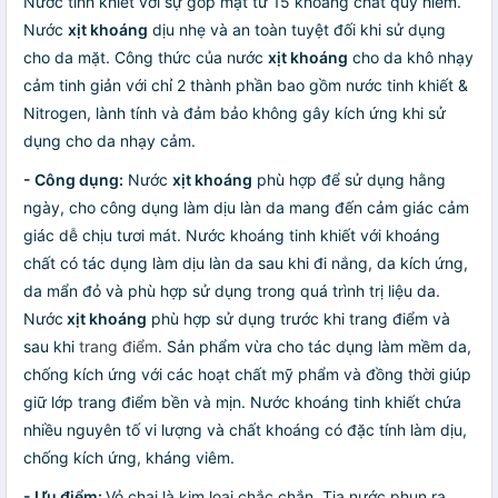
Nước tinh khiết với sự góp mặt từ 15 khoáng chất quý hiếm.
Nước
xịt khoáng
dịu nhẹ và an toàn tuyệt đối khi sử dụng
cho da mặt. Công thức của nước
xịt khoáng
cho da khô nhạy
cảm tinh giản với chỉ 2 thành phần bao gồm nước tinh khiết &
Nitrogen, lành tính và đảm bảo không gây kích ứng khi sử
dụng cho da nhạy cảm.
- Công dụng:
Nước
xịt khoáng
phù hợp để sử dụng hằng
ngày, cho công dụng làm dịu làn da mang đến cảm giác cảm
giác dễ chịu tươi mát. Nước khoáng tinh khiết với khoáng
chất có tác dụng làm dịu làn da sau khi đi nắng, da kích ứng,
da mẩn đỏ và phù hợp sử dụng trong quá trình trị liệu da.
Nước
xịt khoáng
phù hợp sử dụng trước khi trang điểm và
sau khi
trang điểm
. Sản phẩm vừa cho tác dụng làm mềm da,
chống kích ứng với các hoạt chất mỹ phẩm và đồng thời giúp
giữ lớp trang điểm bền và mịn. Nước khoáng tinh khiết chứa
nhiều nguyên tố vi lượng và chất khoáng có đặc tính làm dịu,
chống kích ứng, kháng viêm.
- Ưu điểm:
Vỏ chai là kim loại chắc chắn. Tia nước phun ra