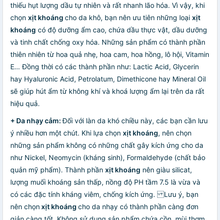
thiếu hụt lượng dầu tự nhiên và rất nhanh lão hóa. Vì vậy, khi
chọn
xịt khoáng
cho da khô, bạn nên ưu tiên những loại
xịt
khoáng
có độ dưỡng ẩm cao, chứa dầu thực vật, dầu dưỡng
và tinh chất chống oxy hóa. Những sản phẩm có thành phần
thiên nhiên từ hoa quả nhẹ, hoa cam, hoa hồng, lô hội, Vitamin
E… Đồng thời có các thành phần như: Lactic Acid, Glycerin
hay Hyaluronic Acid, Petrolatum, Dimethicone hay Mineral Oil
sẽ giúp hút ẩm từ không khí và khoá lượng ẩm lại trên da rất
hiệu quả.
+ Da nhạy cảm:
Đối với làn da khó chiều này, các bạn cần lưu
ý nhiều hơn một chút. Khi lựa chọn
xịt khoáng
, nên chọn
những sản phẩm không có những chất gây kích ứng cho da
như Nickel, Neomycin (kháng sinh), Formaldehyde (chất bảo
quản mỹ phẩm). Thành phần
xịt khoáng
nên giàu silicat,
lượng muối khoáng sản thấp, nồng độ PH tầm 7.5 là vừa và
có các đặc tính kháng viêm, chống kích ứng. Lưu ý, bạn
nên chọn
xịt khoáng
cho da nhạy có thành phần càng đơn
giản càng tốt. Không sử dụng sản phẩm chứa cồn, mùi thơm