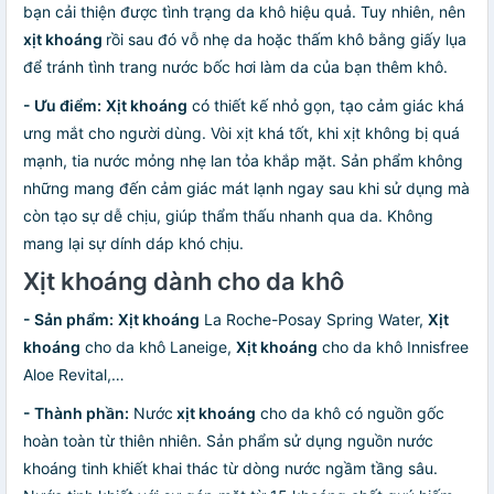
bạn cải thiện được tình trạng da khô hiệu quả. Tuy nhiên, nên
xịt khoáng
rồi sau đó vỗ nhẹ da hoặc thấm khô bằng giấy lụa
để tránh tình trang nước bốc hơi làm da của bạn thêm khô.
- Ưu điểm:
Xịt khoáng
có thiết kế nhỏ gọn, tạo cảm giác khá
ưng mắt cho người dùng. Vòi xịt khá tốt, khi xịt không bị quá
mạnh, tia nước mỏng nhẹ lan tỏa khắp mặt. Sản phẩm không
những mang đến cảm giác mát lạnh ngay sau khi sử dụng mà
còn tạo sự dễ chịu, giúp thẩm thấu nhanh qua da. Không
mang lại sự dính dáp khó chịu.
Xịt khoáng dành cho da khô
- Sản phẩm:
Xịt khoáng
La Roche-Posay Spring Water,
Xịt
khoáng
cho da khô Laneige,
Xịt khoáng
cho da khô Innisfree
Aloe Revital,…
- Thành phần:
Nước
xịt khoáng
cho da khô có nguồn gốc
hoàn toàn từ thiên nhiên. Sản phẩm sử dụng nguồn nước
khoáng tinh khiết khai thác từ dòng nước ngầm tầng sâu.