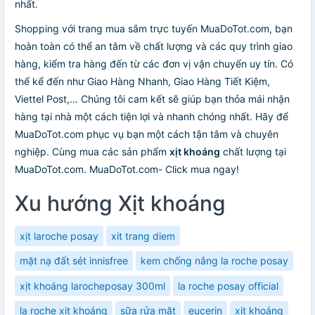
nhất.
Shopping với trang mua sắm trực tuyến MuaDoTot.com, bạn
hoàn toàn có thể an tâm về chất lượng và các quy trình giao
hàng, kiểm tra hàng đến từ các đơn vị vận chuyển uy tín. Có
thể kể đến như Giao Hàng Nhanh, Giao Hàng Tiết Kiệm,
Viettel Post,… Chúng tôi cam kết sẽ giúp bạn thỏa mái nhận
hàng tại nhà một cách tiện lợi và nhanh chóng nhất. Hãy để
MuaDoTot.com phục vụ bạn một cách tận tâm và chuyên
nghiệp. Cùng mua các sản phẩm
xịt khoáng
chất lượng tại
MuaDoTot.com. MuaDoTot.com- Click mua ngay!
Xu hướng Xịt khoáng
xịt laroche posay
xit trang diem
mặt nạ đất sét innisfree
kem chống nắng la roche posay
xịt khoáng larocheposay 300ml
la roche posay official
la roche xịt khoáng
sữa rửa mặt
eucerin
xịt khoáng