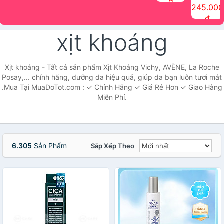
đ
The Face
điểm tóc
nhiên Ink
Care Hair
hương trái
Mascara
245.000
Shop
Quick Hair
Brow
Mist The
cây Water
che phủ
đ
(150ml)
Puff The
Powder Kit
Face Shop
Fit Tint
tóc bạc
Face Shop
fmgt The
150ml
fgmt The
chống
xịt khoáng
Face Shop
Face
nước lâu
Shop
trôi Quick
Hair
Waterproof
Xịt khoáng - Tất cả sản phẩm Xịt Khoáng Vichy, AVÈNE, La Roche
Mascara
Posay,... chính hãng, dưỡng da hiệu quả, giúp da bạn luôn tươi mát
The Face
.Mua Tại MuaDoTot.com : ✓ Chính Hãng ✓ Giá Rẻ Hơn ✓ Giao Hàng
Shop
Miễn Phí.
6.305
Sản Phẩm
Sắp Xếp Theo