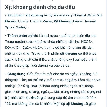
Xịt khoáng dành cho da dầu
- Sản phẩm: Xịt khoáng
Vichy Mineralizing Thermal Water,
Xịt
khoáng
Uriage Thermal Water,
Xịt khoáng
Avene Thermal
Spring Water,…
- Thành phần chính:
Là loại nước khoáng tự nhiên dịu nhẹ.
Trong nguồn nước khoáng chứa nhiều chất như: HCO3-,
SO4+, Cl-, Ca2+, Mg2+, Na+,… có khả năng làm dịu da,
chống kích ứng. Trong thành phần
xịt khoáng
có thể chứa
các khoáng chất cần thiết, chất chống oxy hóa hoặc thành
phần khác giúp nuôi dưỡng và bảo vệ da.
- Công dụng:
Cấp ẩm tức thời cho da cả ngày, khoảng 2-3
tiếng/xịt 1 lần, có thể thay thế kem dưỡng ẩm. Làm dịu da và
chống kích ứng, sau khi hoạt động nhiều ngoài trời nắng,
giảm kích ứng, dị ứng, ngứa,… Một trong những tác dụng nổi
trội nhất của
xịt khoáng
là cung cấp độ ẩm cho da từ 10 –
12% mà không làm da bị nhờn. Một lớp
xịt khoáng
sẽ giúp