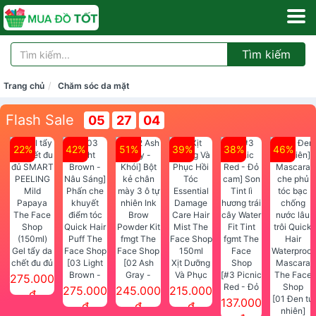
Tìm kiếm
Trang chủ
Chăm sóc da mặt
Flash Sale
05
27
03
22%
42%
51%
39%
38%
46%
Gel tẩy da
chết đu đủ
[03 Light
[02 Ash
Xịt Dưỡng
SMART
Brown -
Gray -
Và Phục
[#3 Picnic
275.000
PEELING
Nâu Sáng]
Khói] Bột
Hồi Tóc
Red - Đỏ
275.000
245.000
215.000
đ
Mild
Phấn che
kẻ chân
Essential
cam] Son
[01 Đen tự
137.000
đ
đ
đ
Papaya
khuyết
mày 3 ô tự
Damage
Tint lì
nhiên]