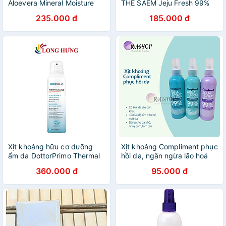
Aloevera Mineral Moisture
THE SAEM Jeju Fresh 99%
Mist Hàn Quốc 115ml
Aloe Soothing Gel Hàn Quốc
235.000 đ
185.000 đ
300g
Xịt khoáng hữu cơ dưỡng
Xịt khoáng Compliment phục
ẩm da DottorPrimo Thermal
hồi da, ngăn ngừa lão hoá
Cloud (125ml) - Hàng chính
360.000 đ
95.000 đ
hãng