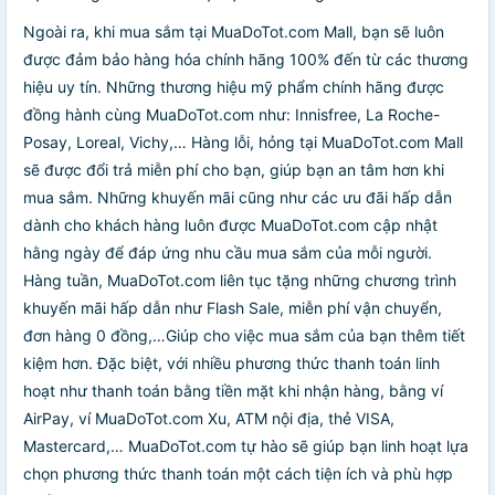
Ngoài ra, khi mua sắm tại MuaDoTot.com Mall, bạn sẽ luôn
được đảm bảo hàng hóa chính hãng 100% đến từ các thương
hiệu uy tín. Những thương hiệu mỹ phẩm chính hãng được
đồng hành cùng MuaDoTot.com như: Innisfree, La Roche-
Posay, Loreal, Vichy,… Hàng lỗi, hỏng tại MuaDoTot.com Mall
sẽ được đổi trả miễn phí cho bạn, giúp bạn an tâm hơn khi
mua sắm. Những khuyến mãi cũng như các ưu đãi hấp dẫn
dành cho khách hàng luôn được MuaDoTot.com cập nhật
hằng ngày để đáp ứng nhu cầu mua sắm của mỗi người.
Hàng tuần, MuaDoTot.com liên tục tặng những chương trình
khuyến mãi hấp dẫn như Flash Sale, miễn phí vận chuyển,
đơn hàng 0 đồng,…Giúp cho việc mua sắm của bạn thêm tiết
kiệm hơn. Đặc biệt, với nhiều phương thức thanh toán linh
hoạt như thanh toán bằng tiền mặt khi nhận hàng, bằng ví
AirPay, ví MuaDoTot.com Xu, ATM nội địa, thẻ VISA,
Mastercard,… MuaDoTot.com tự hào sẽ giúp bạn linh hoạt lựa
chọn phương thức thanh toán một cách tiện ích và phù hợp