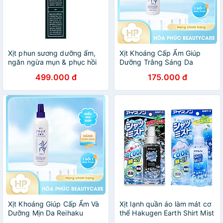
Xịt phun sương dưỡng ẩm,
Xịt Khoáng Cấp Ẩm Giúp
ngăn ngừa mụn & phục hồi
Dưỡng Trắng Sáng Da
tổn thương da do mụn CICA
Reihaku Hatomugi Bright Up
499.000 đ
175.000 đ
METHOD (100 ml/chai)
Lotion Mist Type 200mL
Xịt Khoáng Giúp Cấp Ẩm Và
Xịt lạnh quần áo làm mát cơ
Dưỡng Mịn Da Reihaku
thể Hakugen Earth Shirt Mist
Hatomugi Moisturizing &
Nhật Bản 100ml