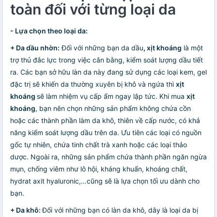
toàn đối với từng loại da
- Lựa chọn theo loại da:
+ Da dầu nhờn:
Đối với những bạn da dầu
, xịt khoáng
là một
trợ thủ đắc lực trong việc cân bằng, kiểm soát lượng dầu tiết
ra. Các bạn sở hữu làn da này đang sử dụng các loại kem, gel
đặc trị sẽ khiến da thường xuyên bị khô và ngứa thì
xịt
khoáng
sẽ làm nhiệm vụ cấp ẩm ngay lập tức. Khi mua
xịt
khoáng
, bạn nên chọn những sản phẩm không chứa cồn
hoặc các thành phần làm da khô, thiên về cấp nước, có khả
năng kiểm soát lượng dầu trên da. Ưu tiên các loại có nguồn
gốc tự nhiên, chứa tinh chất trà xanh hoặc các loại thảo
dược. Ngoài ra, những sản phẩm chứa thành phần ngăn ngừa
mụn, chống viêm như lô hội, kháng khuẩn, khoáng chất,
hydrat axit hyaluronic,…cũng sẽ là lựa chọn tối ưu dành cho
bạn.
+ Da khô:
Đối với những bạn có làn da khô, dây là loại da bị