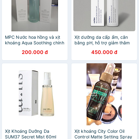
MPC Nước hoa hồng và xịt
Xịt dưỡng da cấp ẩm, cân
khoáng Aqua Soothing chính
bằng pH, hỗ trợ giảm thâm
hãng Hàn Quốc 200ml
và trắng sáng làn da Coclea
200.000 đ
450.000 đ
Brightening Blemish Cream
Mist 120ml
Xịt Khoáng Dưỡng Da
Xịt khoáng City Color Oil
SUM37 Secret Mist 60ml
Control Matte Setting Spray