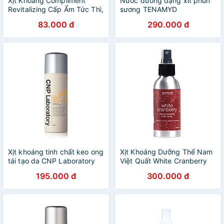
Xịt Khoáng Compliment
Nước dưỡng dạng xit phun
Revitalizing Cấp Ẩm Tức Thì,
sương TENAMYD
Phục Hồi Và Làm Dịu Da
Moisturizing Spray Serum
83.000 đ
290.000 đ
Nhạy Cảm 200ml
120ml
Xịt khoáng tinh chất keo ong
Xịt Khoáng Dưỡng Thể Nam
tái tạo da CNP Laboratory
Việt Quất White Cranberry
Propolis Energy Ampule Mist
Natural Hydrating Body
195.000 đ
300.000 đ
50ml
Spray Scentuals (100ml)