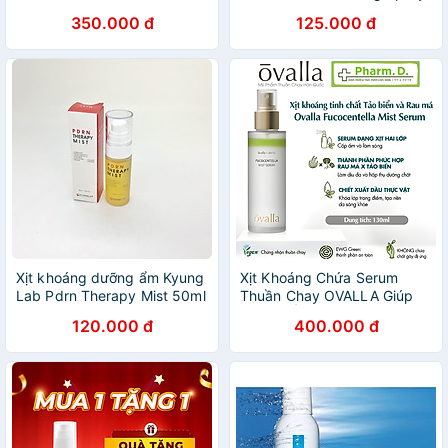
350.000 đ
125.000 đ
Xịt khoáng dưỡng ẩm Kyung
Xịt Khoáng Chứa Serum
Lab Pdrn Therapy Mist 50ml
Thuần Chay OVALLA Giúp
mẫu mới
Dưỡng Ẩm. Phục Hồi Da,
120.000 đ
400.000 đ
Làm Dịu Da Và Giảm Mụn
(Chai 100ml)