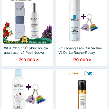
Xịt dưỡng chất phục hồi da
Xịt Khoáng Làm Dịu Và Bảo
uau Laser và Peel Neova
Vệ Da La Roche-Posay
CU3 RECOVERY SPRAY
Thermal Spring Water (50ml)
1.790.000 đ
170.000 đ
- TẶNG MÓC KHÓA