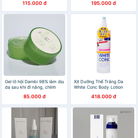
115.000 đ
195.000 đ
Conditioning The Mist Lotio
(Chai 250 mL)
Gel lô hội Dambi 98% làm dịu
Xịt Dưỡng Thể Trắng Da
da sau khi đi nắng, chính
White Conc Body Lotion
hãng Hàn Quốc 300ml(Aloe
(245ml)
85.000 đ
418.000 đ
Gel)