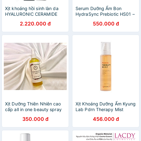
Xịt khoáng hồi sinh làn da
Serum Dưỡng Ẩm Bon
HYALURONIC CERAMIDE
HydraSync Prebiotic HS01 –
MIST 150ml tăng cường,
Cấp Nước Tức Thì, Dưỡng
2.220.000 đ
550.000 đ
cấp ẩm & mịn mượt của
ẩm sâu, Kiềm Dầu Cho Da
Dermalogica
Nhạy Cảm 20ml
Xịt Dưỡng Thiên Nhiên cao
Xịt Khoáng Dưỡng Ẩm Kyung
cấp all in one beauty spray
Lab Pdrn Therapy Mist
150ml
350.000 đ
456.000 đ