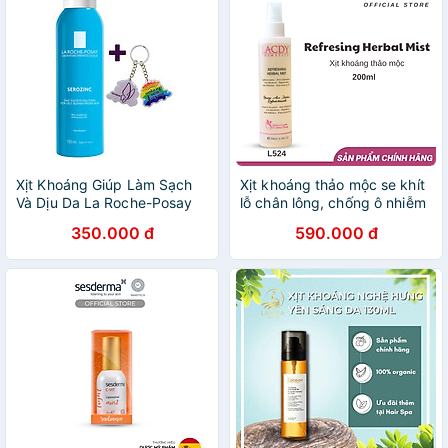
Xịt Khoáng Giúp Làm Sạch
Xịt khoáng thảo mộc se khít
Và Dịu Da La Roche-Posay
lỗ chân lông, chống ô nhiễm
Serozinc (150ml) - TẶNG
da, ngăn ngừa lão hóa -
350.000 đ
590.000 đ
MÓC KHÓA
L524 REFRESHING HERBAL
MIST