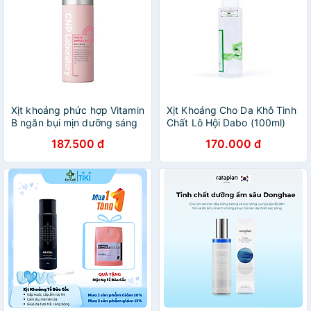
Xịt khoáng phức hợp Vitamin
Xịt Khoáng Cho Da Khô Tinh
B ngăn bụi mịn dưỡng sáng
Chất Lô Hội Dabo (100ml)
da CNP Laboratory Vita-B
187.500 đ
170.000 đ
Calming Ampule Mist 50ml