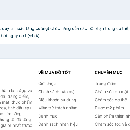
 duy trì hoặc tăng cường) chức năng của các bộ phận trong cơ thể
 bớt nguy cơ bệnh tật.
VỀ MUA ĐỒ TỐT
CHUYÊN MỤC
Giới thiệu
Trang điểm
 phẩm làm đẹp và
Chính sách bảo mật
Chăm sóc da mặt
da, trang điểm,
Điều khoản sử dụng
Chăm sóc cơ thể
a mặt, thực phẩm
oa, tinh dầu spa.
Miễn trừ trách nhiệm
Dược mỹ phẩm
àn sức sống...
Danh mục
Sản phẩm thiên nh
húng tôi đã tổng
Danh sách nhãn hiệu
Chăm sóc tóc và 
giá rẻ nhất trước