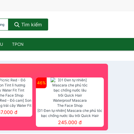
Tìm kiếm
ăng
ẦU
TPCN
46%
 Red - Đỏ cam] Son
ng trái cây Water Fit
mt The Face Shop
[01 Đen tự nhiên] Mascara che phủ tóc
37.000 đ
bạc chống nước lâu trôi Quick Hair
Waterproof Mascara The Face Shop
245.000 đ