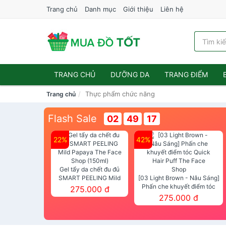
Trang chủ
Danh mục
Giới thiệu
Liên hệ
TRANG CHỦ
DƯỠNG DA
TRANG ĐIỂM
Thực phẩm chức năng
Trang chủ
Flash Sale
02
49
17
22%
42%
Gel tẩy da chết đu đủ
SMART PEELING Mild
[03 Light Brown - Nâu Sáng]
Papaya The Face Shop
Phấn che khuyết điểm tóc
275.000 đ
(150ml)
Quick Hair Puff The Face Shop
275.000 đ