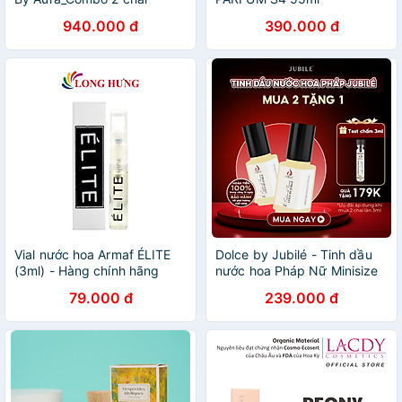
Unisex & Hers 50ml
940.000 đ
390.000 đ
Vial nước hoa Armaf ÉLITE
Dolce by Jubilé - Tinh dầu
(3ml) - Hàng chính hãng
nước hoa Pháp Nữ Minisize
Dạng lăn 3ml Thơm Lâu,
79.000 đ
239.000 đ
Sang Trọng, Quyến Rũ