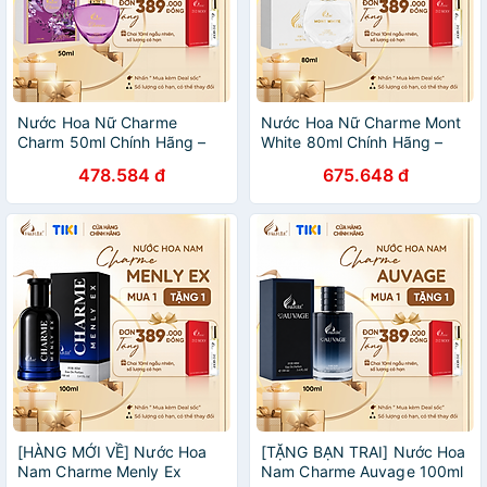
Nước Hoa Nữ Charme
Nước Hoa Nữ Charme Mont
Charm 50ml Chính Hãng –
White 80ml Chính Hãng –
Sang Trọng, Ngọt Dịu, Hiện
Eau De Parfum – Thanh Lịch,
478.584 đ
675.648 đ
Đại, Lưu Hương 7–12 Giờ
Nữ Tính, Lưu Hương 7–12
Giờ
[HÀNG MỚI VỀ] Nước Hoa
[TẶNG BẠN TRAI] Nước Hoa
Nam Charme Menly Ex
Nam Charme Auvage 100ml