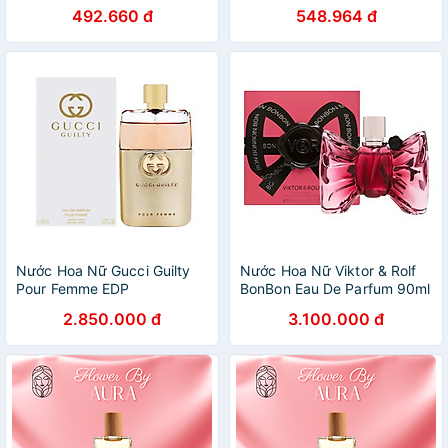
100ml Chính Hãng – Phiên
Chính Hãng – Phiên Bản Mới
492.660 đ
548.964 đ
Bản Mới – Nam Tính, Mạnh
– Nam Tính, Lịch Lãm
Mẽ, Lưu Hương 7–12H
Nước Hoa Nữ Gucci Guilty
Nước Hoa Nữ Viktor & Rolf
Pour Femme EDP
BonBon Eau De Parfum 90ml
2.850.000 đ
3.100.000 đ