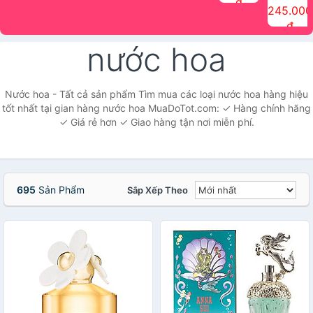
đ
The Face
điểm tóc
nhiên Ink
Care Hair
hương trái
Mascara
245.000
Shop
Quick Hair
Brow
Mist The
cây Water
che phủ
đ
(150ml)
Puff The
Powder Kit
Face Shop
Fit Tint
tóc bạc
Face Shop
fmgt The
150ml
fgmt The
chống
nước hoa
Face Shop
Face
nước lâu
Shop
trôi Quick
Hair
Waterproof
Nước hoa - Tất cả sản phẩm Tìm mua các loại nước hoa hàng hiệu
Mascara
tốt nhất tại gian hàng nước hoa MuaDoTot.com: ✓ Hàng chính hãng
The Face
✓ Giá rẻ hơn ✓ Giao hàng tận nơi miễn phí.
Shop
695
Sản Phẩm
Sắp Xếp Theo