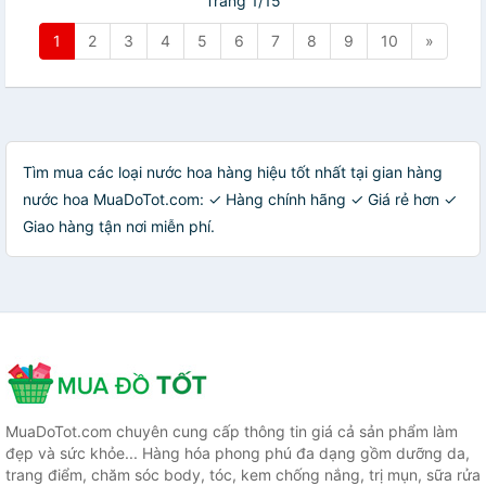
Trang 1/15
1
2
3
4
5
6
7
8
9
10
»
Tìm mua các loại nước hoa hàng hiệu tốt nhất tại gian hàng
nước hoa MuaDoTot.com: ✓ Hàng chính hãng ✓ Giá rẻ hơn ✓
Giao hàng tận nơi miễn phí.
MuaDoTot.com chuyên cung cấp thông tin giá cả sản phẩm làm
đẹp và sức khỏe... Hàng hóa phong phú đa dạng gồm dưỡng da,
trang điểm, chăm sóc body, tóc, kem chống nắng, trị mụn, sữa rửa