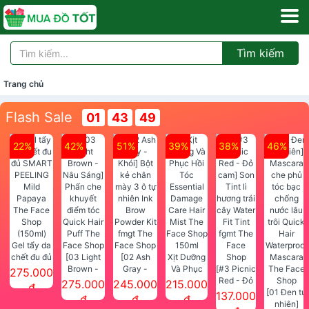
Tìm kiếm
Trang chủ
Flash Sale
01
43
48
22%
42%
51%
39%
38%
46%
Gel tẩy da
chết đu đủ
[03 Light
[02 Ash
Xịt Dưỡng
SMART
Brown -
Gray -
Và Phục
[#3 Picnic
275.000
PEELING
Nâu Sáng]
Khói] Bột
Hồi Tóc
Red - Đỏ
275.000
245.000
215.000
đ
Mild
Phấn che
kẻ chân
Essential
cam] Son
[01 Đen tự
137.000
đ
đ
đ
Papaya
khuyết
mày 3 ô tự
Damage
Tint lì
nhiên]