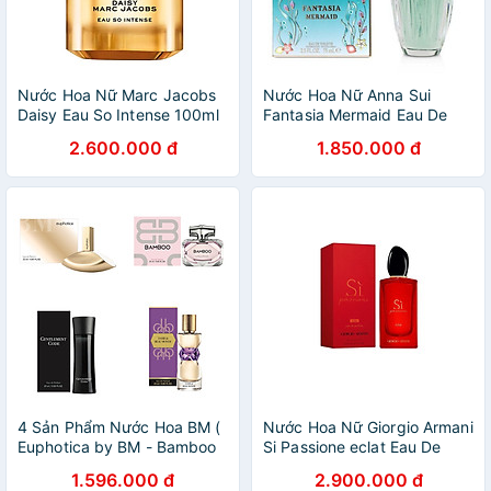
Nước Hoa Nữ Marc Jacobs
Nước Hoa Nữ Anna Sui
Daisy Eau So Intense 100ml
Fantasia Mermaid Eau De
Toilette 75ml
2.600.000 đ
1.850.000 đ
4 Sản Phẩm Nước Hoa BM (
Nước Hoa Nữ Giorgio Armani
Euphotica by BM - Bamboo
Si Passione eclat Eau De
by BM - Gentlement Code
Parfum 100ml
1.596.000 đ
2.900.000 đ
by BM - Dame de Beau