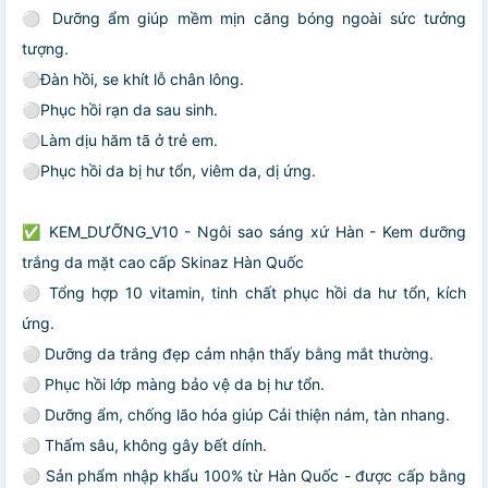
⚪ Dưỡng ẩm giúp mềm mịn căng bóng ngoài sức tưởng
tượng.
⚪Đàn hồi, se khít lỗ chân lông.
⚪Phục hồi rạn da sau sinh.
⚪Làm dịu hăm tã ở trẻ em.
⚪Phục hồi da bị hư tổn, viêm da, dị ứng.
✅ KEM_DƯỠNG_V10 - Ngôi sao sáng xứ Hàn - Kem dưỡng
trắng da mặt cao cấp Skinaz Hàn Quốc
⚪ Tổng hợp 10 vitamin, tinh chất phục hồi da hư tổn, kích
ứng.
⚪ Dưỡng da trắng đẹp cảm nhận thấy bằng mắt thường.
⚪ Phục hồi lớp màng bảo vệ da bị hư tổn.
⚪ Dưỡng ẩm, chống lão hóa giúp Cải thiện nám, tàn nhang.
⚪ Thấm sâu, không gây bết dính.
⚪ Sản phẩm nhập khẩu 100% từ Hàn Quốc - được cấp bằng