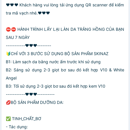
❤️❤️❤️ Khách hàng vui lòng tải ứng dụng QR scanner để kiểm
tra mã vạch nhé.❤️❤️❤️
⛔⛔ HÀNH TRÌNH LẤY LẠI LÀN DA TRẮNG HỒNG CỦA BẠN
SAU 7 NGÀY
-----------❤️❤️❤️--------
🔰CHỈ VỚI 3 BƯỚC SỬ DỤNG BỘ SẢN PHẨM SKINAZ
B1: Làm sạch da bằng nước ấm trước khi sử dụng
B2: Sáng sử dụng 2-3 giọt bơ sau đó kết hợp V10 & White
Angel
B3: Tối sử dụng 2-3 giọt bơ sau đó kết hợp kem V10
-----------❤️❤️❤️----------
💋BỘ SẢN PHẨM DƯỠNG DA:
✅ TINH_CHẤT_BƠ
- Tác dụng: