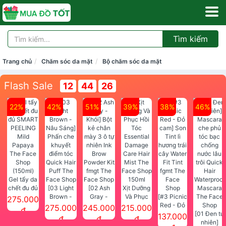
Tìm kiếm
Trang chủ
Chăm sóc da mặt
Bộ chăm sóc da mặt
Flash Sale
12
44
25
22%
42%
51%
39%
38%
46%
Gel tẩy da
chết đu đủ
[03 Light
[02 Ash
Xịt Dưỡng
SMART
Brown -
Gray -
Và Phục
[#3 Picnic
275.000
PEELING
Nâu Sáng]
Khói] Bột
Hồi Tóc
Red - Đỏ
275.000
245.000
215.000
đ
Mild
Phấn che
kẻ chân
Essential
cam] Son
[01 Đen tự
137.000
đ
đ
đ
Papaya
khuyết
mày 3 ô tự
Damage
Tint lì
nhiên]