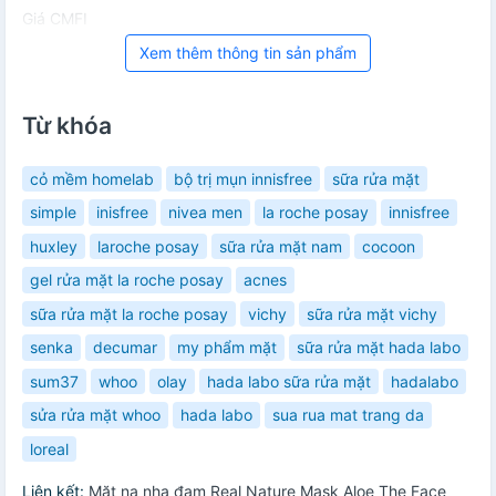
Giá CMFI
Xem thêm thông tin sản phẩm
Từ khóa
cỏ mềm homelab
bộ trị mụn innisfree
sữa rửa mặt
simple
inisfree
nivea men
la roche posay
innisfree
huxley
laroche posay
sữa rửa mặt nam
cocoon
gel rửa mặt la roche posay
acnes
sữa rửa mặt la roche posay
vichy
sữa rửa mặt vichy
senka
decumar
my phẩm mặt
sữa rửa mặt hada labo
sum37
whoo
olay
hada labo sữa rửa mặt
hadalabo
sửa rửa mặt whoo
hada labo
sua rua mat trang da
loreal
Liên kết:
Mặt nạ nha đam Real Nature Mask Aloe The Face