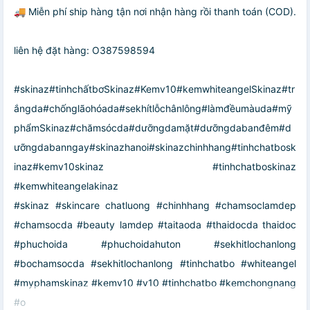
🚚 Miễn phí ship hàng tận nơi nhận hàng rồi thanh toán (COD).
liên hệ đặt hàng: O387598594
#skinaz#tinhchấtbơSkinaz#Kemv10#kemwhiteangelSkinaz#tr
ắngda#chốnglãohóada#sekhítlỗchânlông#làmđềumàuda#mỹ
phẩmSkinaz#chămsócda#dưỡngdamặt#dưỡngdabanđêm#d
ưỡngdabanngay#skinazhanoi#skinazchinhhang#tinhchatbosk
inaz#kemv10skinaz #tinhchatboskinaz
#kemwhiteangelakinaz
#skinaz #skincare chatluong #chinhhang #chamsoclamdep
#chamsocda #beauty lamdep #taitaoda #thaidocda thaidoc
#phuchoida #phuchoidahuton #sekhitlochanlong
#bochamsocda #sekhitlochanlong #tinhchatbo #whiteangel
#myphamskinaz #kemv10 #v10 #tinhchatbo #kemchongnang
#o