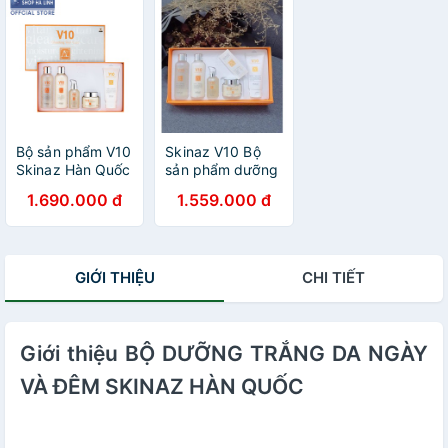
Bộ sản phẩm V10
Skinaz V10 Bộ
Skinaz Hàn Quốc
sản phẩm dưỡng
– Dưỡng trắng
trắng da cao cấp
1.690.000 đ
1.559.000 đ
da, mờ nám cao
V10 Gleaming
cấp (5 sản
Skin Care
phẩm)
GIỚI THIỆU
CHI TIẾT
Giới thiệu BỘ DƯỠNG TRẮNG DA NGÀY
VÀ ĐÊM SKINAZ HÀN QUỐC