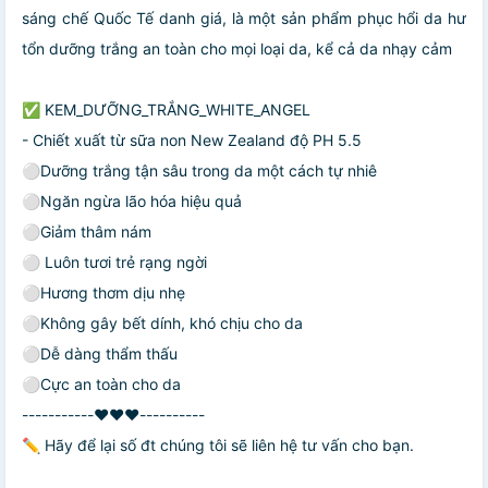
sáng chế Quốc Tế danh giá, là một sản phẩm phục hổi da hư
tổn dưỡng trắng an toàn cho mọi loại da, kể cả da nhạy cảm
✅ KEM_DƯỠNG_TRẮNG_WHITE_ANGEL
- Chiết xuất từ sữa non New Zealand độ PH 5.5
⚪Dưỡng trắng tận sâu trong da một cách tự nhiê
⚪Ngăn ngừa lão hóa hiệu quả
⚪Giảm thâm nám
⚪ Luôn tươi trẻ rạng ngời
⚪Hương thơm dịu nhẹ
⚪Không gây bết dính, khó chịu cho da
⚪Dễ dàng thẩm thấu
⚪Cực an toàn cho da
-----------❤️❤️❤️----------
✏️ Hãy để lại số đt chúng tôi sẽ liên hệ tư vấn cho bạn.