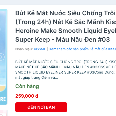
Bút Kẻ Mắt Nước Siêu Chống Trôi
(Trong 24h) Nét Kẻ Sắc Mãnh Ki
Heroine Make Smooth Liquid Eyel
Super Keep - Màu Nâu Đen #03
Nhãn hiệu:
KISSME
|
Xem thêm các sản phẩm Kẻ mắt của KIS
BÚT KẺ MẮT NƯỚC SIÊU CHỐNG TRÔI (TRONG 24H) KIS
MAKE NÉT KẺ SẮC MÃNH - MÀU NÂU ĐEN #03KISSME H
SMOOTH LIQUID EYELINER SUPER KEEP #03Công Dụng: 
mắt giúp trang điểm và...
Còn hàng
259,000 đ
ĐẾN NƠI BÁN