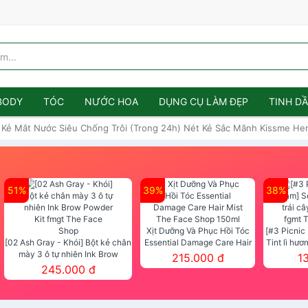
BODY
TÓC
NƯỚC HOA
DỤNG CỤ LÀM ĐẸP
TINH D
 Kẻ Mắt Nước Siêu Chống Trôi (Trong 24h) Nét Kẻ Sắc Mãnh Kissme He
51%
39%
38%
Xịt Dưỡng Và Phục Hồi Tóc
[#3 Picnic
[02 Ash Gray - Khói] Bột kẻ chân
Essential Damage Care Hair
Tint lì hươ
mày 3 ô tự nhiên Ink Brow
Mist The Face Shop 150ml
Tint fg
215.000 đ
1
Powder Kit fmgt The Face Shop
245.000 đ