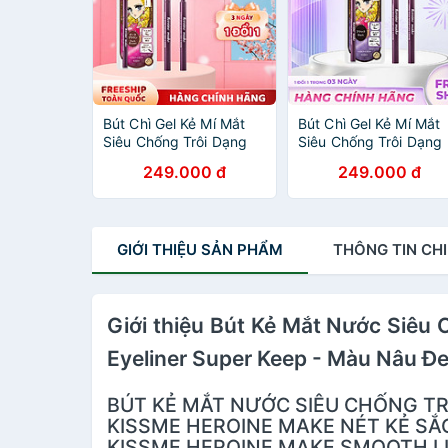
Bút Chì Gel Kẻ Mí Mắt
Bút Chì Gel Kẻ Mí Mắt
Siêu Chống Trôi Dạng
Siêu Chống Trôi Dạng
Xoay Màu Nâu Kissme
Xoay Kissme Heroine
249.000 đ
249.000 đ
Heroine Make Long
Make Long Stay Shar
Stay Sharp Gel Liner N
Gel Liner N - Màu #01
#02 0.08 G
#02
GIỚI THIỆU
SẢN PHẨM
THÔNG TIN
CHI
Giới thiệu Bút Kẻ Mắt Nước Siêu
Eyeliner Super Keep - Màu Nâu Đ
BÚT KẺ MẮT NƯỚC SIÊU CHỐNG TR
KISSME HEROINE MAKE NÉT KẺ SẮ
KISSME HEROINE MAKE SMOOTH LI