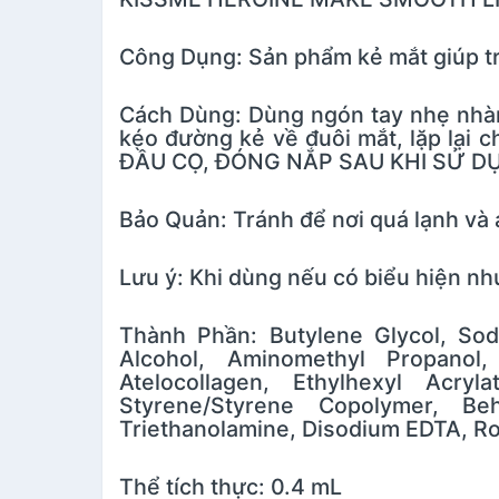
Công Dụng: Sản phẩm kẻ mắt giúp tr
Cách Dùng: Dùng ngón tay nhẹ nhàng
kéo đường kẻ về đuôi mắt, lặp lạ
ĐẦU CỌ, ĐÓNG NẮP SAU KHI SỬ D
Bảo Quản: Tránh để nơi quá lạnh và 
Lưu ý: Khi dùng nếu có biểu hiện n
Thành Phần: Butylene Glycol, Sod
Alcohol, Aminomethyl Propanol
Atelocollagen, Ethylhexyl Acry
Styrene/Styrene Copolymer, Beh
Triethanolamine, Disodium EDTA, Ro
Thể tích thực: 0.4 mL