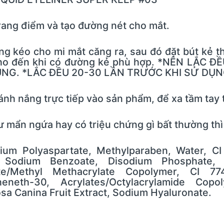
ang điểm và tạo đường nét cho mắt.
 kéo cho mi mắt căng ra, sau đó đặt bút kẻ t
i cho đến khi có đường kẻ phù hợp. *NÊN LẮ
ỤNG. *LẮC ĐỀU 20-30 LẦN TRƯỚC KHI SỬ DỤN
ánh nắng trực tiếp vào sản phẩm, để xa tầm tay
hư mẩn ngứa hay có triệu chứng gì bất thường t
ium Polyaspartate, Methylparaben, Water, CI
, Sodium Benzoate, Disodium Phosphate, 
late/Methyl Methacrylate Copolymer, CI 7
eneth-30, Acrylates/Octylacrylamide Copol
sa Canina Fruit Extract, Sodium Hyaluronate.