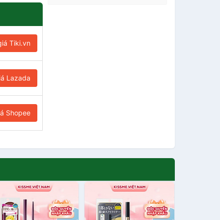
iá Tiki.vn
iá Lazada
iá Shopee