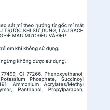
heo sát mí theo hướng từ gốc mí mắt
C ĐỀU TRƯỚC KHI SỬ DỤNG, LAU SẠCH
G ĐỂ MÀU MỰC ĐỀU VÀ ĐẸP.
 trẻ em khi không sử dụng.
hì ngừng không được sử dụng.
 77499, CI 77266, Phenoxyethanol,
Potassium Phosphate, Succinoyl
7491, Ammonium Acrylates/Methyl
ymer, Panthenol, Propylparaben,