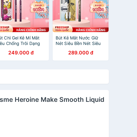
út Chì Gel Kẻ Mí Mắt
Bút Kẻ Mắt Nước Giữ
iêu Chống Trôi Dạng
Nét Siêu Bền Nét Siêu
oay Kissme Heroine
Mãnh Màu Đen Than
249.000 đ
289.000 đ
ake Long Stay Sharp
Kissme Heroine Make
el Liner N 0.08 G (2
Eyeliner Rich Keep 0.4
àu)
mL
issme Heroine Make Smooth Liquid