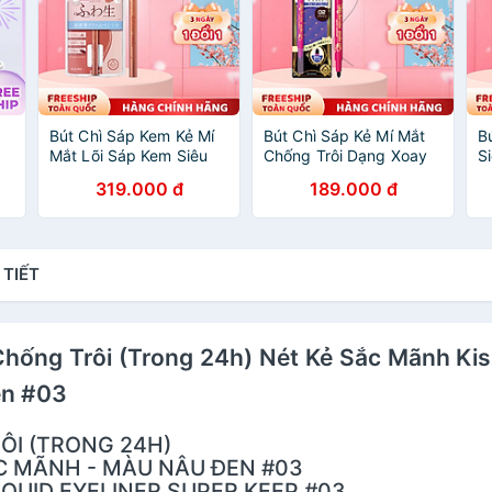
Bút Chì Sáp Kem Kẻ Mí
Bút Chì Sáp Kẻ Mí Mắt
B
Mắt Lõi Sáp Kem Siêu
Chống Trôi Dạng Xoay
S
Mịn Và Chống Nước
Nét Vẽ Tự Nhiên Màu
X
319.000 đ
189.000 đ
p
Kissme Heroine Make
Nâu #02 Kissme
M
Soft Define Cream
Heroine Make Quick
G
Pencil
Eyeliner 0.07 G
M
 TIẾT
 Chống Trôi (Trong 24h) Nét Kẻ Sắc Mãnh K
en #03
ÔI (TRONG 24H)
C MÃNH - MÀU NÂU ĐEN #03
QUID EYELINER SUPER KEEP #03