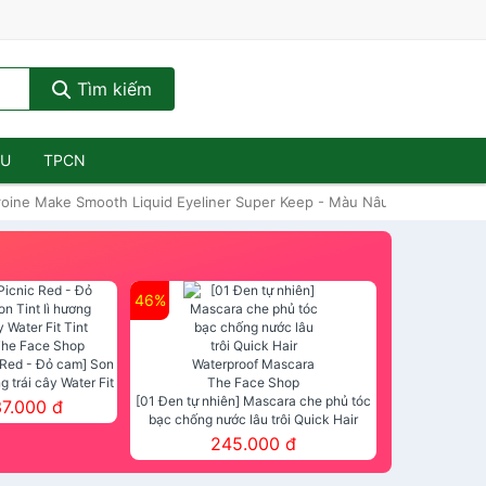
Tìm kiếm
ẦU
TPCN
roine Make Smooth Liquid Eyeliner Super Keep - Màu Nâu Đen #03
46%
 Red - Đỏ cam] Son
ng trái cây Water Fit
mt The Face Shop
[01 Đen tự nhiên] Mascara che phủ tóc
37.000 đ
bạc chống nước lâu trôi Quick Hair
Waterproof Mascara The Face Shop
245.000 đ