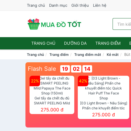
Trang chủ
Danh mục
Giới thiệu
Liên hệ
TRANG CHỦ
DƯỠNG DA
TRANG ĐIỂM
Bút
Trang chủ
Trang điểm
Trang điểm mắt
Kẻ mắt
Flash Sale
19
02
13
22%
42%
Gel tẩy da chết đu đủ
SMART PEELING Mild
[03 Light Brown - Nâu Sáng]
Papaya The Face Shop
Phấn che khuyết điểm tóc
275.000 đ
(150ml)
Quick Hair Puff The Face Shop
275.000 đ