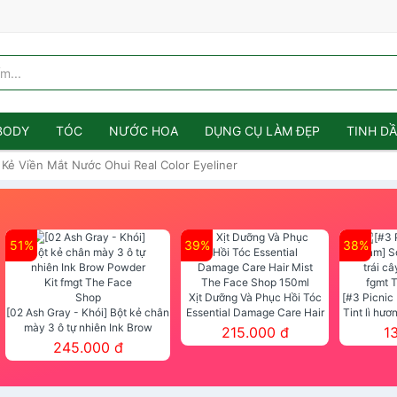
BODY
TÓC
NƯỚC HOA
DỤNG CỤ LÀM ĐẸP
TINH D
 Kẻ Viền Mắt Nước Ohui Real Color Eyeliner
51%
39%
38%
Xịt Dưỡng Và Phục Hồi Tóc
[#3 Picnic
[02 Ash Gray - Khói] Bột kẻ chân
Essential Damage Care Hair
Tint lì hươ
mày 3 ô tự nhiên Ink Brow
Mist The Face Shop 150ml
Tint fg
215.000 đ
1
Powder Kit fmgt The Face Shop
245.000 đ