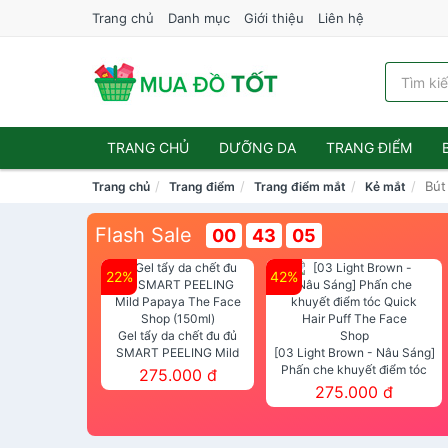
Trang chủ
Danh mục
Giới thiệu
Liên hệ
TRANG CHỦ
DƯỠNG DA
TRANG ĐIỂM
Bút
Trang chủ
Trang điểm
Trang điểm mắt
Kẻ mắt
Flash Sale
00
43
05
22%
42%
Gel tẩy da chết đu đủ
SMART PEELING Mild
[03 Light Brown - Nâu Sáng]
Papaya The Face Shop
Phấn che khuyết điểm tóc
275.000 đ
(150ml)
Quick Hair Puff The Face Shop
275.000 đ