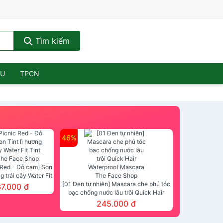
Tìm kiếm
ẦU
TPCN
46%
 Red - Đỏ cam] Son
ng trái cây Water Fit
mt The Face Shop
[01 Đen tự nhiên] Mascara che phủ tóc
37.000 đ
bạc chống nước lâu trôi Quick Hair
Waterproof Mascara The Face Shop
245.000 đ