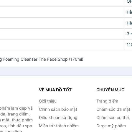
OH
Hà
Hà
3 
11
g Foaming Cleanser The Face Shop (170ml)
VỀ MUA ĐỒ TỐT
CHUYÊN MỤC
Giới thiệu
Trang điểm
 phẩm làm đẹp và
Chính sách bảo mật
Chăm sóc da mặt
da, trang điểm,
Điều khoản sử dụng
Chăm sóc cơ thể
a mặt, thực phẩm
oa, tinh dầu spa.
Miễn trừ trách nhiệm
Dược mỹ phẩm
àn sức sống...