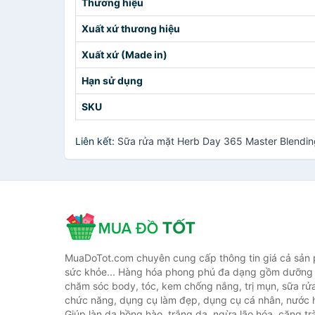
Thương hiệu
Xuất xứ thương hiệu
Xuất xứ (Made in)
Hạn sử dụng
SKU
Liên kết:
Sữa rửa mặt Herb Day 365 Master Blendin
MuaDoTot.com chuyên cung cấp thông tin giá cả sản
sức khỏe... Hàng hóa phong phú đa dạng gồm dưỡng 
chăm sóc body, tóc, kem chống nắng, trị mụn, sữa rử
chức năng, dụng cụ làm đẹp, dụng cụ cá nhân, nước h
Giúp làn da hồng hào, trắng da, ngừa lão hóa, căng tr