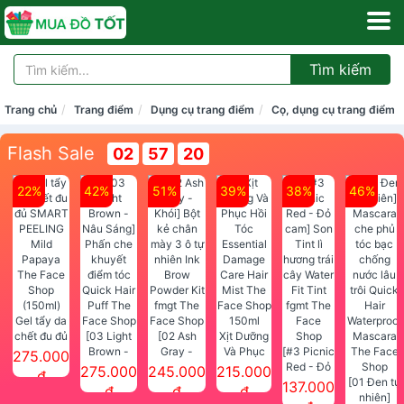
Tìm kiếm
Trang chủ
Trang điểm
Dụng cụ trang điểm
Cọ, dụng cụ trang điểm
Flash Sale
02
57
20
22%
42%
51%
39%
38%
46%
Gel tẩy da
chết đu đủ
[03 Light
[02 Ash
Xịt Dưỡng
SMART
Brown -
Gray -
Và Phục
[#3 Picnic
275.000
PEELING
Nâu Sáng]
Khói] Bột
Hồi Tóc
Red - Đỏ
275.000
245.000
215.000
đ
Mild
Phấn che
kẻ chân
Essential
cam] Son
[01 Đen tự
137.000
đ
đ
đ
Papaya
khuyết
mày 3 ô tự
Damage
Tint lì
nhiên]