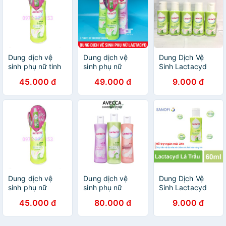
Dung dịch vệ
Dung dịch vệ
Dung Dịch Vệ
sinh phụ nữ tinh
sinh phụ nữ
Sinh Lactacyd
chất lá trầu
Lactacyd lá trầu
60ml Lá Trầu
45.000 đ
49.000 đ
9.000 đ
không Lactacyd
Không& Nước
ngăn mùi 24 giờ
Hoa Hồng
150ml
Dung dịch vệ
Dung dịch vệ
Dung Dịch Vệ
sinh phụ nữ
sinh phụ nữ
Sinh Lactacyd
Lactacyd ngăn
Lactacyd
60ml Lá Trầu
45.000 đ
80.000 đ
9.000 đ
mùi 24 giờ 150ml
Không& Nước
Hoa Hồng