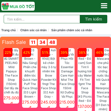
Tìm kiếm
Trang chủ
Chăm sóc cá nhân
Sản phẩm chăm sóc cá nhân
Flash Sale
11
34
48
22%
42%
51%
39%
38%
46%
Gel tẩy da
chết đu đủ
[03 Light
[02 Ash
Xịt Dưỡng
SMART
Brown -
Gray -
Và Phục
[#3 Picnic
275.000
PEELING
Nâu Sáng]
Khói] Bột
Hồi Tóc
Red - Đỏ
275.000
245.000
215.000
đ
Mild
Phấn che
kẻ chân
Essential
cam] Son
[01 Đen tự
137.000
đ
đ
đ
Papaya
khuyết
mày 3 ô tự
Damage
Tint lì
nhiên]