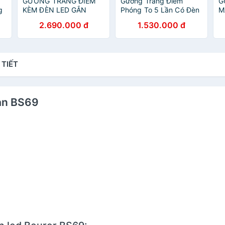
GƯƠNG TRANG ĐIỂM
Gương Trang Điểm
G
g
KÈM ĐÈN LED GẮN
Phóng To 5 Lần Có Đèn
M
TƯỜNG BEURER BS89
Beurer BS 59
B
2.690.000 đ
1.530.000 đ
C
 TIẾT
bàn BS69