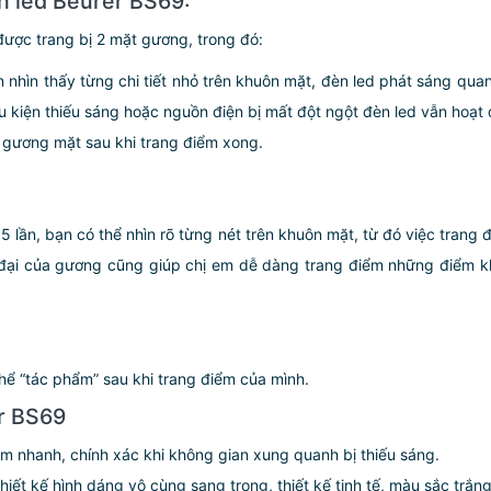
n led Beurer BS69:
ược trang bị 2 mặt gương, trong đó:
n nhìn thấy từng chi tiết nhỏ trên khuôn mặt, đèn led phát sáng qu
ều kiện thiếu sáng hoặc nguồn điện bị mất đột ngột đèn led vẫn hoạt
 gương mặt sau khi trang điểm xong.
lần, bạn có thể nhìn rõ từng nét trên khuôn mặt, từ đó việc trang đ
ại của gương cũng giúp chị em dễ dàng trang điểm những điểm khó
thể “tác phẩm” sau khi trang điểm của mình.
r BS69
ểm nhanh, chính xác khi không gian xung quanh bị thiếu sáng.
t kế hình dáng vô cùng sang trọng, thiết kế tinh tế, màu sắc trắng 