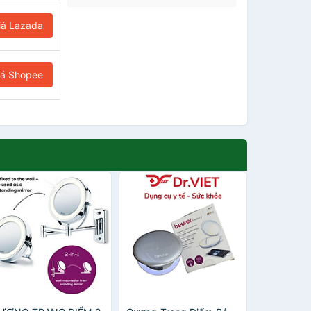
iá Lazada
iá Shopee