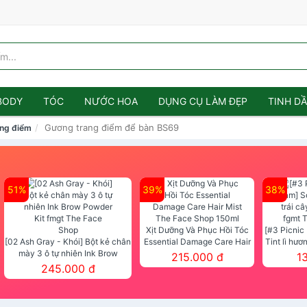
BODY
TÓC
NƯỚC HOA
DỤNG CỤ LÀM ĐẸP
TINH D
Gương trang điểm để bàn BS69
ng điểm
51%
39%
38%
Xịt Dưỡng Và Phục Hồi Tóc
[#3 Picnic
[02 Ash Gray - Khói] Bột kẻ chân
Essential Damage Care Hair
Tint lì hươ
mày 3 ô tự nhiên Ink Brow
Mist The Face Shop 150ml
Tint fg
215.000 đ
1
Powder Kit fmgt The Face Shop
245.000 đ