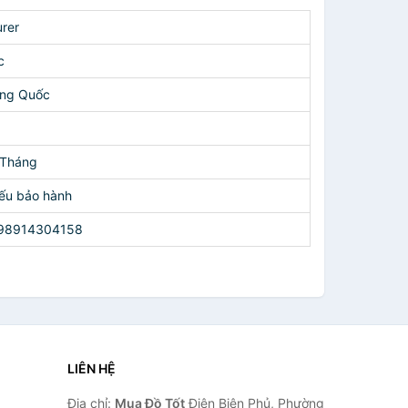
rer
c
ung Quốc
 Tháng
ếu bảo hành
98914304158
LIÊN HỆ
Địa chỉ:
Mua Đồ Tốt
Điện Biên Phủ, Phường