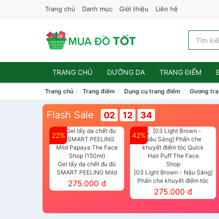
Trang chủ
Danh mục
Giới thiệu
Liên hệ
TRANG CHỦ
DƯỠNG DA
TRANG ĐIỂM
Trang chủ
Trang điểm
Dụng cụ trang điểm
Gương tra
Flash Sale
02
12
33
22%
42%
Gel tẩy da chết đu đủ
SMART PEELING Mild
[03 Light Brown - Nâu Sáng]
Papaya The Face Shop
Phấn che khuyết điểm tóc
275.000 đ
(150ml)
Quick Hair Puff The Face Shop
275.000 đ