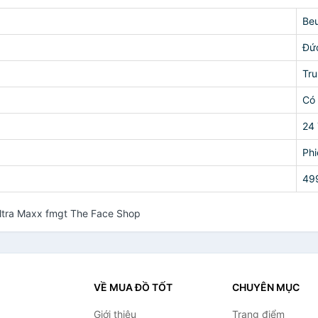
Beu
Đứ
Tr
Có
24
Phi
49
ltra Maxx fmgt The Face Shop
VỀ MUA ĐỒ TỐT
CHUYÊN MỤC
Giới thiệu
Trang điểm