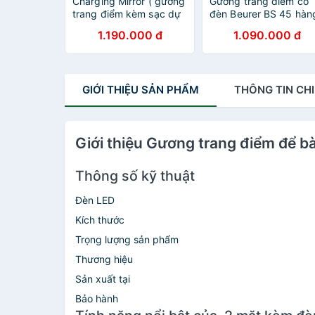
Charging Mirror ( gương
Gương trang điểm có
trang điểm kèm sạc dự
đèn Beurer BS 45 hàn
phòng ) MIR-150CG-EU
chsinh hãng
1.190.000 đ
1.090.000 đ
GIỚI THIỆU
SẢN PHẨM
THÔNG TIN
CHI
Giới thiệu Gương trang điểm để 
Thông số kỹ thuật
Đèn LED
Kích thước
Trọng lượng sản phẩm
Thương hiệu
Sản xuất tại
Bảo hành