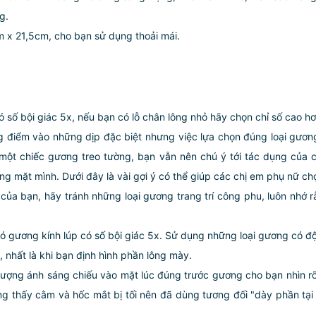
g.
x 21,5cm, cho bạn sử dụng thoải mái.
ó số bội giác 5x, nếu bạn có lỗ chân lông nhỏ hãy chọn chỉ số cao hơ
ng điểm vào những dịp đặc biệt nhưng việc lựa chọn đúng loại gươ
n một chiếc gương treo tường, bạn vẫn nên chú ý tới tác dụng của 
g mặt mình. Dưới đây là vài gợi ý có thể giúp các chị em phụ nữ ch
n của bạn, hãy tránh những loại gương trang trí công phu, luôn nhớ 
 đó gương kính lúp có số bội giác 5x. Sử dụng những loại gương có 
nhất là khi bạn định hình phần lông mày.
 lượng ánh sáng chiếu vào mặt lúc đúng trước gương cho bạn nhìn rõ
ng thấy cằm và hốc mắt bị tối nên đã dùng tương đối "dày phần tại