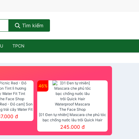
Tìm kiếm
ẦU
TPCN
46%
 Red - Đỏ cam] Son
ng trái cây Water Fit
mt The Face Shop
[01 Đen tự nhiên] Mascara che phủ tóc
37.000 đ
bạc chống nước lâu trôi Quick Hair
Waterproof Mascara The Face Shop
245.000 đ