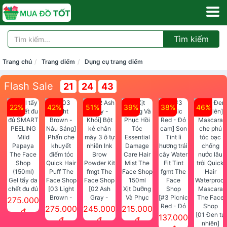
Tìm kiếm
Trang chủ
Trang điểm
Dụng cụ trang điểm
Flash Sale
21
24
42
22%
42%
51%
39%
38%
46%
Gel tẩy da
chết đu đủ
[03 Light
[02 Ash
Xịt Dưỡng
SMART
Brown -
Gray -
Và Phục
[#3 Picnic
275.000
PEELING
Nâu Sáng]
Khói] Bột
Hồi Tóc
Red - Đỏ
275.000
245.000
215.000
đ
Mild
Phấn che
kẻ chân
Essential
cam] Son
[01 Đen tự
137.000
đ
đ
đ
Papaya
khuyết
mày 3 ô tự
Damage
Tint lì
nhiên]