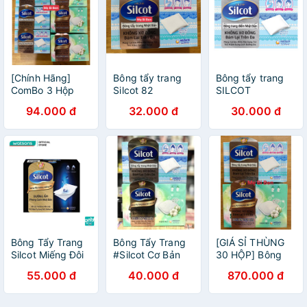
[Chính Hãng]
Bông tẩy trang
Bông tẩy trang
ComBo 3 Hộp
Silcot 82
SILCOT
Bông trang điểm
miếng/hộp
82miếng/
94.000 đ
32.000 đ
30.000 đ
(bông tẩy trang)
66miếng
Silcot 82/66
miếng/hộp
Bông Tẩy Trang
Bông Tẩy Trang
[GIÁ SỈ THÙNG
Silcot Miếng Đôi
#Silcot Cơ Bản
30 HỘP] Bông
(40 miếng)
tẩy trang Silcot
55.000 đ
40.000 đ
870.000 đ
82/66 miếng/hộp