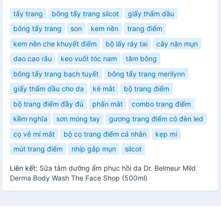
tẩy trang
bông tẩy trang silcot
giấy thấm dầu
bông tẩy trang
son
kem nền
trang điểm
kem nền che khuyết điểm
bộ lấy ráy tai
cây nặn mụn
dao cạo râu
keo vuốt tóc nam
tăm bông
bông tẩy trang bạch tuyết
bông tẩy trang merilynn
giấy thấm dầu cho da
kẻ mắt
bộ trang điểm
bộ trang điểm đầy đủ
phấn mắt
combo trang điểm
kềm nghĩa
sơn móng tay
gương trang điểm có đèn led
cọ vẽ mí mắt
bộ cọ trang điểm cá nhân
kẹp mi
mút trang điểm
nhíp gắp mụn
silcot
Liên kết:
Sữa tắm dưỡng ẩm phục hồi da Dr. Belmeur Mild
Derma Body Wash The Face Shop (500ml)