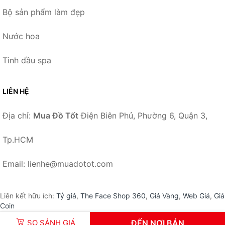
Bộ sản phẩm làm đẹp
Nước hoa
Tinh dầu spa
LIÊN HỆ
Địa chỉ:
Mua Đồ Tốt
Điện Biên Phủ, Phường 6, Quận 3,
Tp.HCM
Email: lienhe@muadotot.com
Liên kết hữu ích:
Tỷ giá
,
The Face Shop 360
,
Giá Vàng
,
Web Giá
,
Giá
Coin
SO SÁNH GIÁ
ĐẾN NƠI BÁN
© 2026 –
MuaDoTot.com
-
Mua Đồ Tốt
.