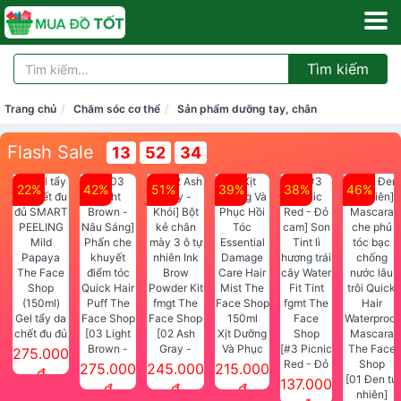
Tìm kiếm
Trang chủ
Chăm sóc cơ thể
Sản phẩm dưỡng tay, chân
Flash Sale
13
52
33
22%
42%
51%
39%
38%
46%
Gel tẩy da
chết đu đủ
[03 Light
[02 Ash
Xịt Dưỡng
SMART
Brown -
Gray -
Và Phục
[#3 Picnic
275.000
PEELING
Nâu Sáng]
Khói] Bột
Hồi Tóc
Red - Đỏ
275.000
245.000
215.000
đ
Mild
Phấn che
kẻ chân
Essential
cam] Son
[01 Đen tự
137.000
đ
đ
đ
Papaya
khuyết
mày 3 ô tự
Damage
Tint lì
nhiên]