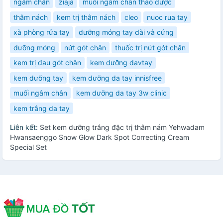
ngâm chân
ziaja
muối ngâm chân thảo dược
thâm nách
kem trị thâm nách
cleo
nuoc rua tay
xà phòng rửa tay
dưỡng móng tay dài và cứng
dưỡng móng
nứt gót chân
thuốc trị nứt gót chân
kem trị đau gót chân
kem dưỡng davtay
kem dưỡng tay
kem dưỡng da tay innisfree
muối ngâm chân
kem dưỡng da tay 3w clinic
kem trắng da tay
Liên kết:
Set kem dưỡng trắng đặc trị thâm nám Yehwadam
Hwansaenggo Snow Glow Dark Spot Correcting Cream
Special Set