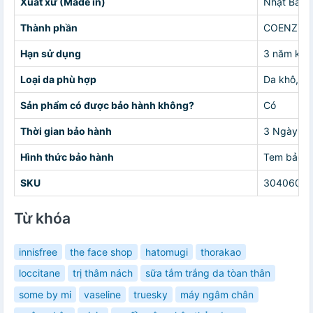
Xuất xứ (Made in)
Nhật Bản
Thành phần
COENZYM 
Hạn sử dụng
3 năm kể t
Loại da phù hợp
Da khô, d
Sản phẩm có được bảo hành không?
Có
Thời gian bảo hành
3 Ngày
Hình thức bảo hành
Tem bảo h
SKU
30406037
Từ khóa
innisfree
the face shop
hatomugi
thorakao
loccitane
trị thâm nách
sữa tắm trắng da tòan thân
some by mi
vaseline
truesky
máy ngâm chân