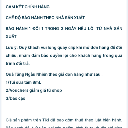
CAM KẾT CHÍNH HÃNG
CHẾ ĐỘ BẢO HÀNH THEO NHÀ SẢN XUẤT
BẢO HÀNH 1 ĐỔI 1 TRONG 3 NGÀY NẾU LỖI TỪ NHÀ SẢN
XUẤT
Lưu ý: Quý khách vui lòng quay clip khi mở đơn hàng để đối
chiếu, nhằm đảm bảo quyền lợi cho khách hàng trong quá
trình đổi trả.
Quà Tặng Ngẫu Nhiên theo giá đơn hàng như sau :
1/Túi sữa tắm 8mL
2/Vouchers giảm giá từ shop
3/Dao cạo
Giá sản phẩm trên Tiki đã bao gồm thuế theo luật hiện hành.
Bên cạnh đó, tuỳ vào loại sản phẩm, hình thức và địa chỉ giao