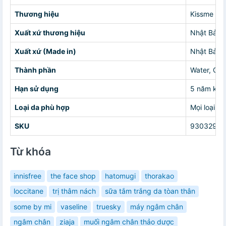
Thương hiệu
Kissme
Xuất xứ thương hiệu
Nhật Bản
Xuất xứ (Made in)
Nhật Bản
Thành phần
Water, Glyc
Hạn sử dụng
5 năm kể 
Loại da phù hợp
Mọi loại da
SKU
93032901
Từ khóa
innisfree
the face shop
hatomugi
thorakao
loccitane
trị thâm nách
sữa tắm trắng da tòan thân
some by mi
vaseline
truesky
máy ngâm chân
ngâm chân
ziaja
muối ngâm chân thảo dược