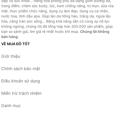
đẹp và sức khỏe... Hàng hóa phong phú đa dạng gồm dưỡng da,
trang điểm, chăm sóc body, tóc, kem chống nắng, trị mụn, sữa rửa
mặt, thực phẩm chức năng, dụng cụ làm đẹp, dụng cụ cá nhân,
nước hoa, tinh dầu spa. Giúp làn da hồng hào, trắng da, ngừa lão
hóa, căng tràn sức sống... Bằng khả năng sẵn có cùng sự nỗ lực
không ngừng, chúng tôi đã tổng hợp hơn 200.000 sản phẩm, giúp
bạn so sánh giá, tìm giá rẻ nhất trước khi mua.
Chúng tôi không
bán hàng.
VỀ MUA ĐỒ TỐT
Giới thiệu
Chính sách bảo mật
Điều khoản sử dụng
Miễn trừ trách nhiệm
Danh mục