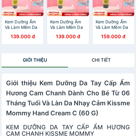
Kem Dưỡng Ẩm
Kem Dưỡng Ẩm
Kem Dưỡng Ẩm
Và Làm Mềm Da
Và Làm Mềm Da
Và Làm Mềm Da
Tay Kissme
Tay Kissme
Tay Kissme D
139.000 đ
139.000 đ
159.000 đ
Moisturizing
Moisturizing
Moisturizing
Hand Cream (2
Hand Cream 30
Hand Cream 65
Size)
G
G
GIỚI THIỆU
CHI TIẾT
Giới thiệu Kem Dưỡng Da Tay Cấp Ẩm
Hương Cam Chanh Dành Cho Bé Từ 06
Tháng Tuổi Và Làn Da Nhạy Cảm Kissme
Mommy Hand Cream C (60 G)
KEM DƯỠNG DA TAY CẤP ẨM HƯƠNG
CAM CHANH KISSME MOMMY