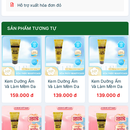
Hỗ trợ xuất hóa đơn đỏ
SẢN PHẨM TƯƠNG TỰ
Kem Dưỡng Ẩm
Kem Dưỡng Ẩm
Kem Dưỡng Ẩm
Và Làm Mềm Da
Và Làm Mềm Da
Và Làm Mềm Da
Tay Kissme
Tay Kissme
Tay Kissme
159.000 đ
139.000 đ
139.000 đ
Moisturizing
Moisturizing
Moisturizing
Hand Cream 65G
Hand Cream (2
Hand Cream 30G
phân loại)