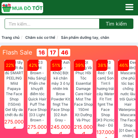
Tìm kiếm
Trang chủ
Chăm sóc cơ thể
Sản phẩm dưỡng tay, chân
Flash Sale
16
17
45
22%
42%
51%
39%
38%
46%
Gel tẩy da
chết đu đủ
[03 Light
[02 Ash
Xịt Dưỡng
SMART
Brown -
Gray -
Và Phục
[#3 Picnic
275.000
PEELING
Nâu Sáng]
Khói] Bột
Hồi Tóc
Red - Đỏ
275.000
245.000
215.000
đ
Mild
Phấn che
kẻ chân
Essential
cam] Son
[01 Đen tự
137.000
đ
đ
đ
Papaya
khuyết
mày 3 ô tự
Damage
Tint lì
nhiên]