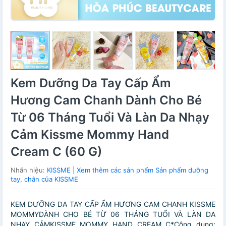
Kem Dưỡng Da Tay Cấp Ẩm
Hương Cam Chanh Dành Cho Bé
Từ 06 Tháng Tuổi Và Làn Da Nhạy
Cảm Kissme Mommy Hand
Cream C (60 G)
Nhãn hiệu:
KISSME
|
Xem thêm các sản phẩm Sản phẩm dưỡng
tay, chân của KISSME
KEM DƯỠNG DA TAY CẤP ẨM HƯƠNG CAM CHANH KISSME
MOMMYDÀNH CHO BÉ TỪ 06 THÁNG TUỔI VÀ LÀN DA
NHẠY CẢMKISSME MOMMY HAND CREAM C*Công dụng: