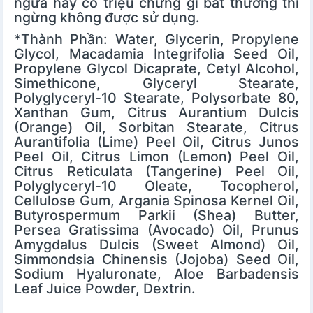
ngứa hay có triệu chứng gì bất thường thì
ngừng không được sử dụng.
*Thành Phần: Water, Glycerin, Propylene
Glycol, Macadamia Integrifolia Seed Oil,
Propylene Glycol Dicaprate, Cetyl Alcohol,
Simethicone, Glyceryl Stearate,
Polyglyceryl-10 Stearate, Polysorbate 80,
Xanthan Gum, Citrus Aurantium Dulcis
(Orange) Oil, Sorbitan Stearate, Citrus
Aurantifolia (Lime) Peel Oil, Citrus Junos
Peel Oil, Citrus Limon (Lemon) Peel Oil,
Citrus Reticulata (Tangerine) Peel Oil,
Polyglyceryl-10 Oleate, Tocopherol,
Cellulose Gum, Argania Spinosa Kernel Oil,
Butyrospermum Parkii (Shea) Butter,
Persea Gratissima (Avocado) Oil, Prunus
Amygdalus Dulcis (Sweet Almond) Oil,
Simmondsia Chinensis (Jojoba) Seed Oil,
Sodium Hyaluronate, Aloe Barbadensis
Leaf Juice Powder, Dextrin.