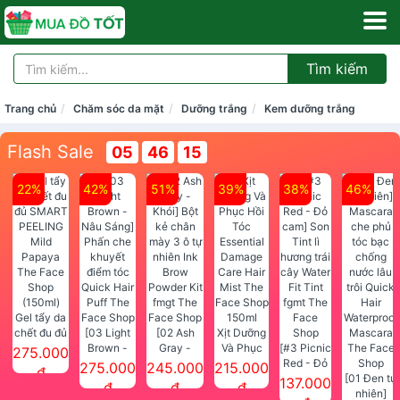
Tìm kiếm
Trang chủ
Chăm sóc da mặt
Dưỡng trắng
Kem dưỡng trắng
Flash Sale
05
46
15
22%
42%
51%
39%
38%
46%
Gel tẩy da
chết đu đủ
[03 Light
[02 Ash
Xịt Dưỡng
SMART
Brown -
Gray -
Và Phục
[#3 Picnic
275.000
PEELING
Nâu Sáng]
Khói] Bột
Hồi Tóc
Red - Đỏ
275.000
245.000
215.000
đ
Mild
Phấn che
kẻ chân
Essential
cam] Son
[01 Đen tự
137.000
đ
đ
đ
Papaya
khuyết
mày 3 ô tự
Damage
Tint lì
nhiên]