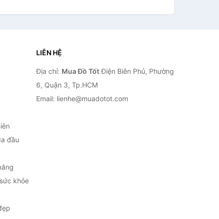
LIÊN HỆ
Địa chỉ:
Mua Đồ Tốt
Điện Biên Phủ, Phường
6, Quận 3, Tp.HCM
Email: lienhe@muadotot.com
iên
da đầu
năng
 sức khỏe
đẹp