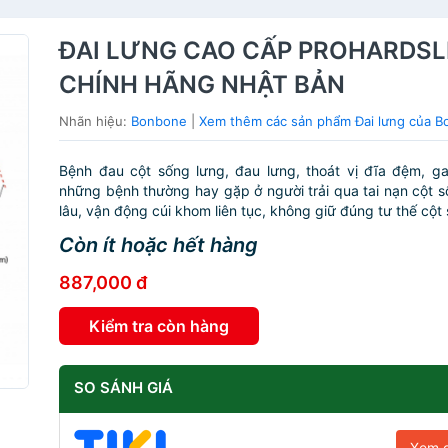
ĐAI LƯNG CAO CẤP PROHARDSL
CHÍNH HÃNG NHẬT BẢN
Nhãn hiệu:
Bonbone
|
Xem thêm các sản phẩm Đai lưng của 
Bệnh đau cột sống lưng, đau lưng, thoát vị đĩa đệm, ga
những bệnh thường hay gặp ở người trải qua tai nạn cột s
lâu, vận động cúi khom liên tục, không giữ đúng tư thế cột 
Còn ít hoặc hết hàng
887,000 đ
Kiểm tra còn hàng
SO SÁNH GIÁ
Xem g