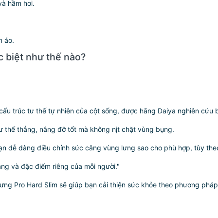
và hầm hơi.
n áo.
c biệt như thế nào?
u trúc tư thế tự nhiên của cột sống, được hãng Daiya nghiên cứu bà
tư thế thẳng, nâng đỡ tốt mà không nịt chặt vùng bụng.
bạn dễ dàng điều chỉnh sức căng vùng lưng sao cho phù hợp, tùy the
ạng và đặc điểm riêng của mỗi người."
 lưng
Pro Hard Slim
sẽ giúp bạn cải thiện sức khỏe theo phương pháp 