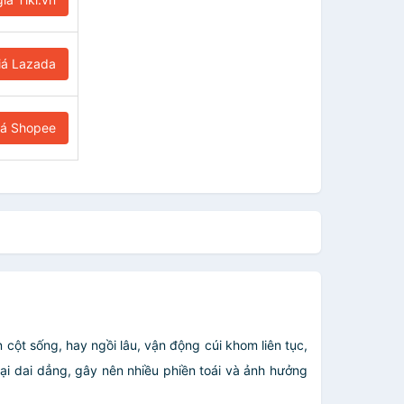
iá Lazada
iá Shopee
 cột sống, hay ngồi lâu, vận động cúi khom liên tục,
ại dai dẳng, gây nên nhiều phiền toái và ảnh hưởng