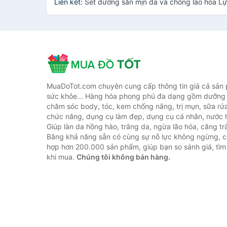
Liên kết:
Set dưỡng săn mịn da và chống lão hóa L
MuaDoTot.com chuyên cung cấp thông tin giá cả sản
sức khỏe... Hàng hóa phong phú đa dạng gồm dưỡng 
chăm sóc body, tóc, kem chống nắng, trị mụn, sữa rử
chức năng, dụng cụ làm đẹp, dụng cụ cá nhân, nước h
Giúp làn da hồng hào, trắng da, ngừa lão hóa, căng tr
Bằng khả năng sẵn có cùng sự nỗ lực không ngừng, c
hợp hơn 200.000 sản phẩm, giúp bạn so sánh giá, tìm 
khi mua.
Chúng tôi không bán hàng.