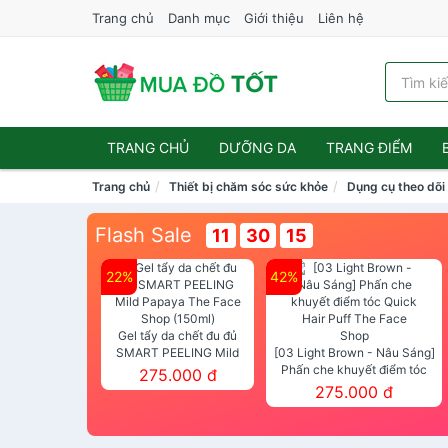
Trang chủ
Danh mục
Giới thiệu
Liên hệ
TRANG CHỦ
DƯỠNG DA
TRANG ĐIỂM
Trang chủ
Thiết bị chăm sóc sức khỏe
Dụng cụ theo dõi
Flash Sale
11
30
15
22%
42%
Gel tẩy da chết đu đủ
SMART PEELING Mild
[03 Light Brown - Nâu Sáng]
Papaya The Face Shop
Phấn che khuyết điểm tóc
275.000 đ
(150ml)
Quick Hair Puff The Face Shop
275.000 đ