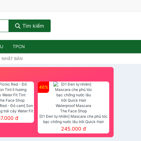
Tìm kiếm
ẦU
TPCN
G NHẬT BẢN
46%
 Red - Đỏ cam] Son
ng trái cây Water Fit
mt The Face Shop
[01 Đen tự nhiên] Mascara che phủ tóc
37.000 đ
bạc chống nước lâu trôi Quick Hair
Waterproof Mascara The Face Shop
245.000 đ