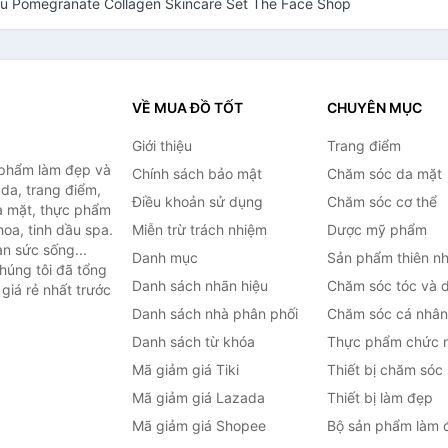
ựu Pomegranate Collagen Skincare Set The Face Shop
VỀ MUA ĐỒ TỐT
CHUYÊN MỤC
Giới thiệu
Trang điểm
 phẩm làm đẹp và
Chính sách bảo mật
Chăm sóc da mặt
da, trang điểm,
Điều khoản sử dụng
Chăm sóc cơ thể
a mặt, thực phẩm
oa, tinh dầu spa.
Miễn trừ trách nhiệm
Dược mỹ phẩm
àn sức sống...
Danh mục
Sản phẩm thiên nh
húng tôi đã tổng
Danh sách nhãn hiệu
Chăm sóc tóc và 
giá rẻ nhất trước
Danh sách nhà phân phối
Chăm sóc cá nhân
Danh sách từ khóa
Thực phẩm chức 
Mã giảm giá Tiki
Thiết bị chăm sóc
Mã giảm giá Lazada
Thiết bị làm đẹp
Mã giảm giá Shopee
Bộ sản phẩm làm 