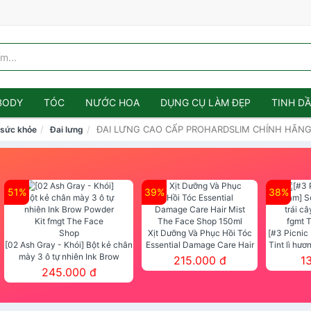
BODY
TÓC
NƯỚC HOA
DỤNG CỤ LÀM ĐẸP
TINH D
ĐAI LƯNG CAO CẤP PROHARDSLIM CHÍNH HÃN
 sức khỏe
Đai lưng
51%
39%
38%
Xịt Dưỡng Và Phục Hồi Tóc
[#3 Picnic
[02 Ash Gray - Khói] Bột kẻ chân
Essential Damage Care Hair
Tint lì hươ
mày 3 ô tự nhiên Ink Brow
Mist The Face Shop 150ml
Tint fg
215.000 đ
1
Powder Kit fmgt The Face Shop
245.000 đ