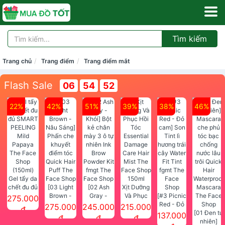
Tìm kiếm
Trang chủ
Trang điểm
Trang điểm mắt
Flash Sale
06
54
52
22%
42%
51%
39%
38%
46%
Gel tẩy da
chết đu đủ
[03 Light
[02 Ash
Xịt Dưỡng
SMART
Brown -
Gray -
Và Phục
[#3 Picnic
275.000
PEELING
Nâu Sáng]
Khói] Bột
Hồi Tóc
Red - Đỏ
275.000
245.000
215.000
đ
Mild
Phấn che
kẻ chân
Essential
cam] Son
[01 Đen tự
137.000
đ
đ
đ
Papaya
khuyết
mày 3 ô tự
Damage
Tint lì
nhiên]