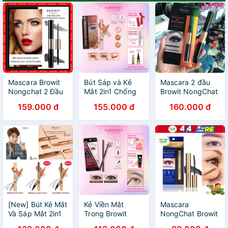
Mascara Browit
Bút Sáp và Kẻ
Mascara 2 đầu
Nongchat 2 Đầu
Mắt 2in1 Chống
Browit NongChat
Professional Duo
Thấm Nước
1 đầu to chuốt mi
159.000 đ
155.000 đ
160.000 đ
Mascara 4 + 4g
Browit
trên 1 đầu siêu
SEXY BLACK
Eyemazing
nhỏ chuốt mi
Shadow and
dưới
Liner 0.85ml +
0.6g
[New] Bút Kẻ Mắt
Kẻ Viền Mắt
Mascara
Và Sáp Mắt 2in1
Trong Browit
NongChat Browit
Browit
Smooth And Slim
Thái Lan làm