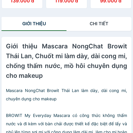
139.000 đ
119.000 đ
99.000 đ
Eyemazing
Inner Eyeliner
dày, dài cong mi,
Shadow and
0.1g
chuyên dụng cho
Liner
makeup
GIỚI THIỆU
CHI TIẾT
Giới thiệu Mascara NongChat Browit
Thái Lan, Chuốt mi làm dày, dài cong mi,
chống thấm nước, mồ hôi chuyên dụng
cho makeup
Mascara NongChat Browit Thái Lan làm dày, dài cong mi,
chuyên dụng cho makeup
BROWIT My Everyday Mascara có công thức không thấm
nước và đi kèm với bàn chải được thiết kế đặc biệt để lấy và
phủ lên từng sợi mi với công dụng làm dài mi, làm cho mi hoàn