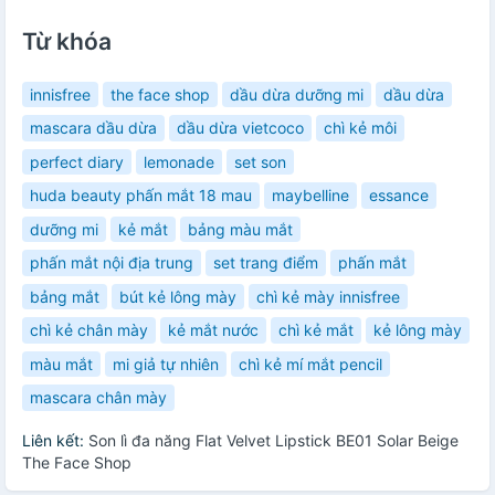
Từ khóa
innisfree
the face shop
dầu dừa dưỡng mi
dầu dừa
mascara dầu dừa
dầu dừa vietcoco
chì kẻ môi
perfect diary
lemonade
set son
huda beauty phấn mắt 18 mau
maybelline
essance
dưỡng mi
kẻ mắt
bảng màu mắt
phấn mắt nội địa trung
set trang điểm
phấn mắt
bảng mắt
bút kẻ lông mày
chì kẻ mày innisfree
chì kẻ chân mày
kẻ mắt nước
chì kẻ mắt
kẻ lông mày
màu mắt
mi giả tự nhiên
chì kẻ mí mắt pencil
mascara chân mày
Liên kết:
Son lì đa năng Flat Velvet Lipstick BE01 Solar Beige
The Face Shop