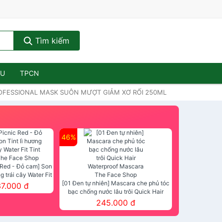
Tìm kiếm
ẦU
TPCN
PROFESSIONAL MASK SUÔN MƯỢT GIẢM XƠ RỐI 250ML
46%
 Red - Đỏ cam] Son
ng trái cây Water Fit
mt The Face Shop
[01 Đen tự nhiên] Mascara che phủ tóc
37.000 đ
bạc chống nước lâu trôi Quick Hair
Waterproof Mascara The Face Shop
245.000 đ