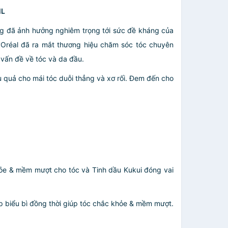
ML
rong đã ảnh hưởng nghiêm trọng tới sức đề kháng của
Oréal đã ra mắt thương hiệu chăm sóc tóc chuyên
 vấn đề về tóc và da đầu.
ệu quả cho mái tóc duỗi thẳng và xơ rối. Đem đến cho
khỏe & mềm mượt cho tóc và Tinh dầu Kukui đóng vai
ớp biểu bì đồng thời giúp tóc chắc khỏe & mềm mượt.