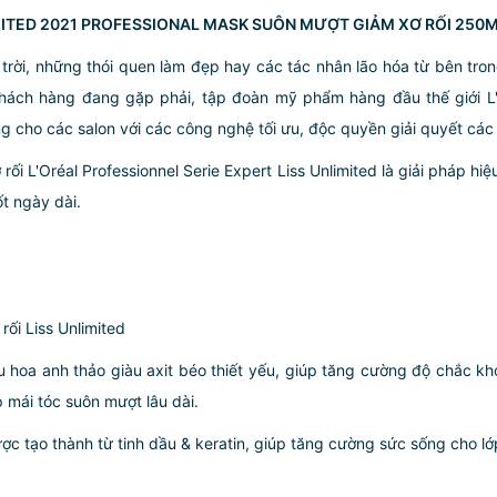
IMITED 2021 PROFESSIONAL MASK SUÔN MƯỢT GIẢM XƠ RỐI 250
t trời, những thói quen làm đẹp hay các tác nhân lão hóa từ bên t
hách hàng đang gặp phải, tập đoàn mỹ phẩm hàng đầu thế giới L'
ng cho các salon với các công nghệ tối ưu, độc quyền giải quyết các
i L'Oréal Professionnel Serie Expert Liss Unlimited là giải pháp hi
t ngày dài.
ối Liss Unlimited
dầu hoa anh thảo giàu axit béo thiết yếu, giúp tăng cường độ chắc 
 mái tóc suôn mượt lâu dài.
ợc tạo thành từ tinh dầu & keratin, giúp tăng cường sức sống cho l