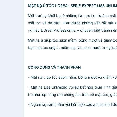
MẶT NẠ Ủ TÓC L'OREAL SERIE EXPERT LISS UNL
Môi trường khói bụi ô nhiễm, tia cực tím từ ánh mặ
mái tóc và da đầu. Hiểu được những vấn đề mà k
nghiệp L'Oréal Professionnel – chuyên biệt dành riê
Mặt nạ ủ giúp tóc suôn mềm, bóng mượt và giảm xơ rố
bạn mái tóc óng ả, mềm mại và suôn mượt trong suố
CÔNG DỤNG VÀ THÀNH PHẦN:
- Mặt nạ giúp tóc suôn mềm, bóng mượt và giảm xơ r
- Mặt nạ Liss Unlimited với sự kết hợp giữa Tinh 
trò như lớp hàng rào chống ẩm trên bề mặt tóc, giúp
- Ngoài ra, sản phẩm với hỗn hợp các amino acid đư