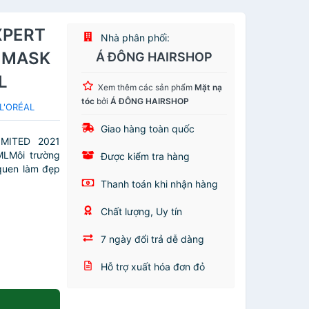
XPERT
Nhà phân phối:
L MASK
Á ĐÔNG HAIRSHOP
L
Xem thêm các sản phẩm
Mặt nạ
tóc
bởi
Á ĐÔNG HAIRSHOP
 L'ORÉAL
Giao hàng toàn quốc
MITED 2021
LMôi trường
Được kiểm tra hàng
 quen làm đẹp
Thanh toán khi nhận hàng
Chất lượng, Uy tín
7 ngày đổi trả dễ dàng
Hỗ trợ xuất hóa đơn đỏ