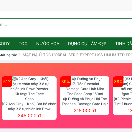
BODY
TÓC
NƯỚC HOA
DỤNG CỤ LÀM ĐẸP
TINH D
MẶT NẠ Ủ TÓC L'OREAL SERIE EXPERT LISS UNLIMITED 
Mặt nạ tóc
51%
39%
38%
Xịt Dưỡng Và Phục Hồi Tóc
[#3 Picnic
[02 Ash Gray - Khói] Bột kẻ chân
Essential Damage Care Hair
Tint lì hươ
mày 3 ô tự nhiên Ink Brow
Mist The Face Shop 150ml
Tint fg
215.000 đ
1
Powder Kit fmgt The Face Shop
245.000 đ