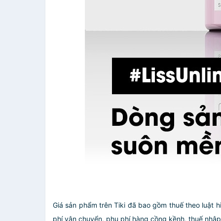
Giá sản phẩm trên Tiki đã bao gồm thuế theo luật h
phí vận chuyển, phụ phí hàng cồng kềnh, thuế nhập kh