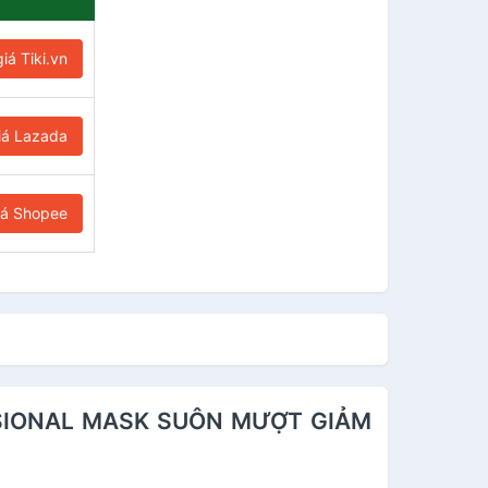
iá Tiki.vn
iá Lazada
iá Shopee
ESSIONAL MASK SUÔN MƯỢT GIẢM