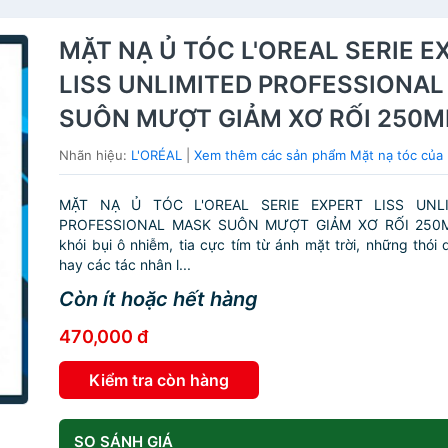
MẶT NẠ Ủ TÓC L'OREAL SERIE E
LISS UNLIMITED PROFESSIONA
SUÔN MƯỢT GIẢM XƠ RỐI 250M
Nhãn hiệu:
L'ORÉAL
|
Xem thêm các sản phẩm Mặt nạ tóc của
MẶT NẠ Ủ TÓC L'OREAL SERIE EXPERT LISS UNLI
PROFESSIONAL MASK SUÔN MƯỢT GIẢM XƠ RỐI 250M
khói bụi ô nhiễm, tia cực tím từ ánh mặt trời, những thói
hay các tác nhân l...
Còn ít hoặc hết hàng
470,000 đ
Kiểm tra còn hàng
SO SÁNH GIÁ