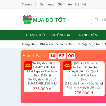
Trang chủ
Danh mục
Giới thiệu
Liên hệ
TRANG CHỦ
DƯỠNG DA
TRANG ĐIỂM
Trang chủ
Chăm sóc tóc và da đầu
Dưỡng tóc, ủ tóc
Flash Sale
14
56
59
22%
42%
Gel tẩy da chết đu đủ
SMART PEELING Mild
[03 Light Brown - Nâu Sáng]
Papaya The Face Shop
Phấn che khuyết điểm tóc
275.000 đ
(150ml)
Quick Hair Puff The Face Shop
275.000 đ