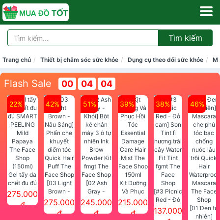
Tìm kiếm
Trang chủ
Thiết bị chăm sóc sức khỏe
Dụng cụ theo dõi sức khỏe
Má
Flash Sale
00
04
04
22%
42%
51%
39%
38%
46%
Gel tẩy da
chết đu đủ
[03 Light
[02 Ash
Xịt Dưỡng
SMART
Brown -
Gray -
Và Phục
[#3 Picnic
275.000
PEELING
Nâu Sáng]
Khói] Bột
Hồi Tóc
Red - Đỏ
275.000
245.000
215.000
đ
Mild
Phấn che
kẻ chân
Essential
cam] Son
[01 Đen tự
137.000
đ
đ
đ
Papaya
khuyết
mày 3 ô tự
Damage
Tint lì
nhiên]