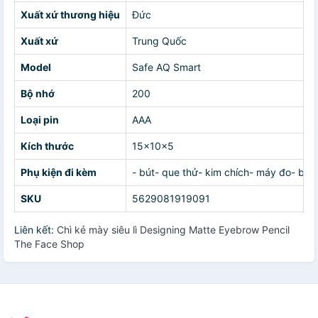
Xuất xứ thương hiệu
Đức
Xuất xứ
Trung Quốc
Model
Safe AQ Smart
Bộ nhớ
200
Loại pin
AAA
Kích thước
15x10x5
Phụ kiện đi kèm
- bút- que thử- kim chích- máy đo- bao
SKU
5629081919091
Liên kết:
Chì kẻ mày siêu lì Designing Matte Eyebrow Pencil
The Face Shop