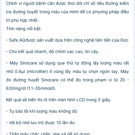
Chính vì người bệnh cần được thoi dõi chỉ số tiểu đường kiểm
tra đường huyết trong máu của mình để có phương pháp điều
trị phù hợp nhất.
Tính năng nổi bật:
- Safe AQđược sản xuất dựa trên công nghệ tiên tiến của Đức
- Cho kết quả nhanh, độ chính xác cao, tin cậy.
- Máy Sinocare sử dụng que thử tự động lấy lượng máu rất
nhỏ 0.6µl (microliter) ở vùng lấy máu tự chọn ngón tay. Máy
đo đường huyết Sinocare có thể đo trong phạm vi từ 20 -
630mg/dl (1.1-35mmol/l).
Kết quả sẽ hiển thị rõ trên màn hình LCD trong 5 giây.
- Tự báo lỗi khi lượng máu không đủ
- Với bộ nhớ lưu trữ được 10 lần đo.
- Thân máy chắc chắn, nhẹ và dễ sử dụng.