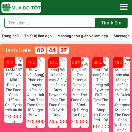
Tìm kiếm
Trang chủ
Thiết bị làm đẹp
Massage thư giãn và làm đẹp
Massage 
Flash Sale
00
44
27
22%
42%
51%
39%
38%
46%
Gel tẩy da
chết đu đủ
[03 Light
[02 Ash
Xịt Dưỡng
SMART
Brown -
Gray -
Và Phục
[#3 Picnic
275.000
PEELING
Nâu Sáng]
Khói] Bột
Hồi Tóc
Red - Đỏ
275.000
245.000
215.000
đ
Mild
Phấn che
kẻ chân
Essential
cam] Son
[01 Đen tự
137.000
đ
đ
đ
Papaya
khuyết
mày 3 ô tự
Damage
Tint lì
nhiên]