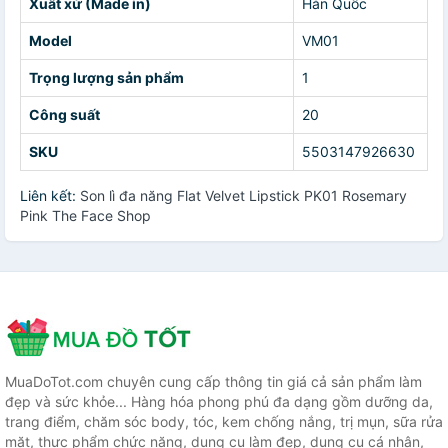
Xuất xứ (Made in)
Hàn Quốc
Model
VM01
Trọng lượng sản phẩm
1
Công suất
20
SKU
5503147926630
Liên kết:
Son lì đa năng Flat Velvet Lipstick PK01 Rosemary
Pink The Face Shop
MuaDoTot.com chuyên cung cấp thông tin giá cả sản phẩm làm
đẹp và sức khỏe... Hàng hóa phong phú đa dạng gồm dưỡng da,
trang điểm, chăm sóc body, tóc, kem chống nắng, trị mụn, sữa rửa
mặt, thực phẩm chức năng, dụng cụ làm đẹp, dụng cụ cá nhân,