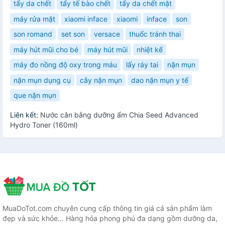
tẩy da chết
tẩy tế bào chết
tẩy da chết mặt
máy rửa mặt
xiaomi inface
xiaomi
inface
son
son romand
set son
versace
thuốc tránh thai
máy hút mũi cho bé
máy hút mũi
nhiệt kế
máy đo nồng độ oxy trong máu
lấy ráy tai
nặn mụn
nặn mụn dụng cụ
cây nặn mụn
dao nặn mụn y tế
que nặn mụn
Liên kết:
Nước cân bằng dưỡng ẩm Chia Seed Advanced
Hydro Toner (160ml)
MuaDoTot.com chuyên cung cấp thông tin giá cả sản phẩm làm
đẹp và sức khỏe... Hàng hóa phong phú đa dạng gồm dưỡng da,