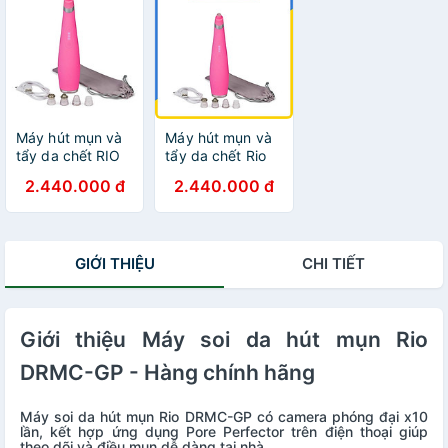
Máy hút mụn và
Máy hút mụn và
tẩy da chết RIO
tẩy da chết Rio
DRMA3
DRMA3 - Hàng
2.440.000 đ
2.440.000 đ
chính hãng
GIỚI THIỆU
CHI TIẾT
Giới thiệu Máy soi da hút mụn Rio
DRMC-GP - Hàng chính hãng
Máy soi da hút mụn Rio DRMC-GP có camera phóng đại x10
lần, kết hợp ứng dụng Pore Perfector trên điện thoại giúp
theo dõi và điều mụn dễ dàng tại nhà