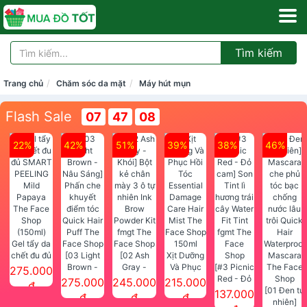
Tìm kiếm
Trang chủ
Chăm sóc da mặt
Máy hút mụn
Flash Sale
07
47
07
22%
42%
51%
39%
38%
46%
Gel tẩy da
chết đu đủ
[03 Light
[02 Ash
Xịt Dưỡng
SMART
Brown -
Gray -
Và Phục
[#3 Picnic
275.000
PEELING
Nâu Sáng]
Khói] Bột
Hồi Tóc
Red - Đỏ
275.000
245.000
215.000
đ
Mild
Phấn che
kẻ chân
Essential
cam] Son
[01 Đen tự
137.000
đ
đ
đ
Papaya
khuyết
mày 3 ô tự
Damage
Tint lì
nhiên]