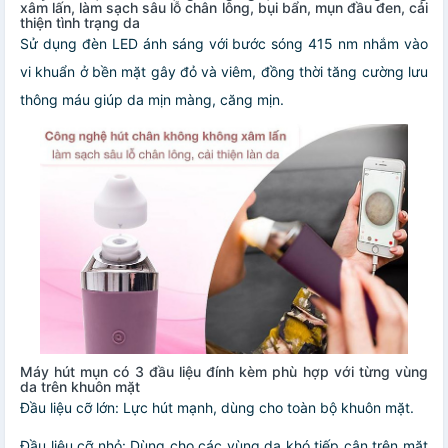
xâm lấn, làm sạch sâu lỗ chân lông, bụi bẩn, mụn đầu đen, cải
thiện tình trạng da
Sử dụng đèn LED ánh sáng với bước sóng 415 nm nhắm vào
vi khuẩn ở bền mặt gây đỏ và viêm, đồng thời tăng cường lưu
thông máu giúp da mịn màng, căng mịn.
Máy hút mụn có 3 đầu liệu đính kèm phù hợp với từng vùng
da trên khuôn mặt
Đầu liệu cỡ lớn: Lực hút mạnh, dùng cho toàn bộ khuôn mặt.
Đầu liệu cỡ nhỏ: Dùng cho các vùng da khó tiếp cận trên mặt