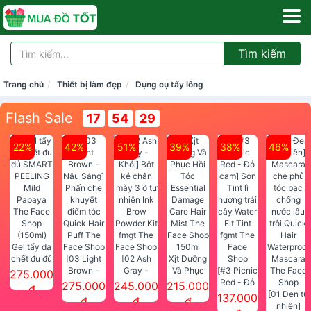
Tìm kiếm
Trang chủ
Thiết bị làm đẹp
Dụng cụ tẩy lông
Flash Sale
17
54
28
22%
42%
51%
39%
38%
46%
Gel tẩy da
chết đu đủ
[03 Light
[02 Ash
Xịt Dưỡng
SMART
Brown -
Gray -
Và Phục
[#3 Picnic
275.000
PEELING
Nâu Sáng]
Khói] Bột
Hồi Tóc
Red - Đỏ
275.000
245.000
215.000
đ
Mild
Phấn che
kẻ chân
Essential
cam] Son
[01 Đen tự
137.000
đ
đ
đ
Papaya
khuyết
mày 3 ô tự
Damage
Tint lì
nhiên]