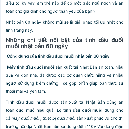
điều tối kỵ.Vậy làm thế nào để có một giấc ngủ ngon và an
toàn cho gia đình,cho người thân yêu của bạn ?
Nhật bản 60 ngày không mùi sẽ là giải pháp tối ưu nhất cho
tình trạng này.
Những chi tiết nổi bật của
tinh dầu đuổi
muỗi nhật bản 60 ngày
Công dụng của
tinh dầu đuổi muỗi nhật bản 60 ngày
Máy
tinh dầu đuổi muỗi
sản xuất tại Nhật Bản an toàn, hiệu
quả và gọn nhẹ, đã được các cơ quan chức năng và nhiều
người sử dụng kiểm chứng, sẽ góp phần giúp bạn thực sự
thoải mái và yên tâm.
Tinh dầu đuổi muỗi
được sản xuất tại Nhật Bản dùng an
toàn đuổi muỗi
hiệu quả.
Lọ tinh dầu đuổi muỗi
dùng cho
cả
máy đuổi muỗi
, thiết bị đuổi muỗi
sản xuất phục vụ cho thị
trường nội địa Nhật Bản nên sử dung điện 110V Với dòng điện