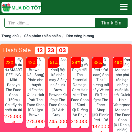
Tìm kiếm
Trang chủ
Sản phẩm thiên nhiên
Đèn xông hương
Flash Sale
12
23
03
22%
42%
51%
39%
38%
46%
Gel tẩy da
chết đu đủ
[03 Light
[02 Ash
Xịt Dưỡng
SMART
Brown -
Gray -
Và Phục
[#3 Picnic
275.000
PEELING
Nâu Sáng]
Khói] Bột
Hồi Tóc
Red - Đỏ
275.000
245.000
215.000
đ
Mild
Phấn che
kẻ chân
Essential
cam] Son
[01 Đen tự
137.000
đ
đ
đ
Papaya
khuyết
mày 3 ô tự
Damage
Tint lì
nhiên]