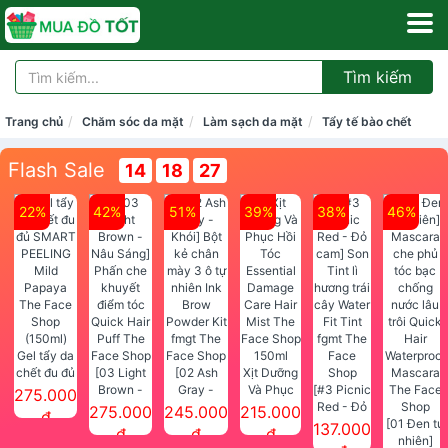
Tìm kiếm
Trang chủ
Chăm sóc da mặt
Làm sạch da mặt
Tẩy tế bào chết
Flash Sale
14
18
26
22%
42%
51%
39%
38%
46%
Gel tẩy da
chết đu đủ
[03 Light
[02 Ash
Xịt Dưỡng
SMART
Brown -
Gray -
Và Phục
[#3 Picnic
275.000
PEELING
Nâu Sáng]
Khói] Bột
Hồi Tóc
Red - Đỏ
275.000
245.000
215.000
đ
Mild
Phấn che
kẻ chân
Essential
cam] Son
[01 Đen tự
137.000
đ
đ
đ
Papaya
khuyết
mày 3 ô tự
Damage
Tint lì
nhiên]