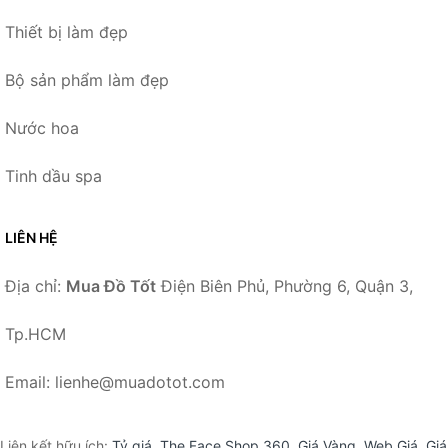
Thiết bị làm đẹp
Bộ sản phẩm làm đẹp
Nước hoa
Tinh dầu spa
LIÊN HỆ
Địa chỉ:
Mua Đồ Tốt
Điện Biên Phủ, Phường 6, Quận 3,
Tp.HCM
Email: lienhe@muadotot.com
Liên kết hữu ích:
Tỷ giá
,
The Face Shop 360
,
Giá Vàng
,
Web Giá
,
Giá