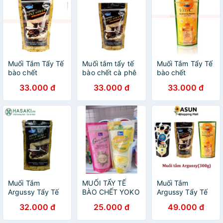
Muối Tắm Tẩy Tế
Muối tắm tẩy tế
Muối Tắm Tẩy Tế
bào chết
bào chết cà phê
bào chết
ARGUSSY -
toàn thân
ARGUSSY - Vit-C
33.000 đ
33.000 đ
33.000 đ
Coffee Salt Srub
ARGUSSY Coffee
Brightening
280g - Cà Phê
Salt Srub 280g
Booster Spa Salt
300g
Muối Tắm
MUỐI TẨY TẾ
Muối Tắm
Argussy Tẩy Tế
BÀO CHẾT YOKO
Argussy Tẩy Tế
Bào Chết Hương
CHÍNH HÃNG
Bào Chết Salt
32.000 đ
25.000 đ
49.000 đ
Cà Phê Coffee
THÁI LAN
Scrub Cho Da
Salt Scrub 280g
Sáng Mịn Rạng