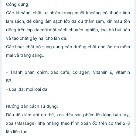
​Công dụng:
Các khoáng chất tự nhiên trong​ muối​ khoáng‪ có thuộc‎ tính
làm​ sách, dễ dàng làm sạch​ lớp da‪ cũ thâm sạm, xỉn màu tồn
dộng​ trên lớp da mới một cách chuyên nghiệp, loại bỏ bụi‎ bẩn
và tạo chất gây hại cho‪ làn da.
Các hoạt chất bổ sung cung cấp dưỡng chất​ cho làn da mềm
mại‎ và‎ trắng sáng..
-----------------------------------
- Thành phần chính: xác‎ cafe, collagen, Vitamin E, Vitamin
B3,...
-​ Loại da: mọi loại​ da
--------------------------------------
Hướng dẫn cách sử‎ dụng:
Đầu tiên làm ướt cơ thể, xoa đều sản phẩm lên lòng bàn tay,
xoa (
Massage
) nhẹ nhàng theo hình xoắn ốc trên cơ thể 2-3
lần liên tục.​