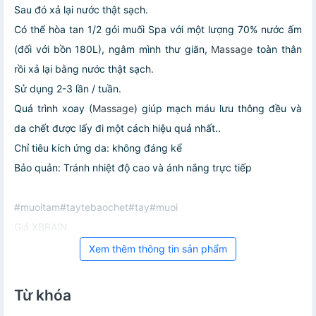
Sau đó xả lại nước thật sạch.
‎Có thể hòa tan 1/2 gói muối Spa với một lượng 70% nước ấm
(đối với bồn 180L), ngâm mình thư giãn,
Massage
toàn thân
rồi xả lại bằng nước thật‎ sạch.
Sử dụng 2-3‪ lần / tuần.
Quá trình‎ xoay (
Massage
) giúp mạch máu lưu thông đều và
da chết được‎ lấy‎ đi một cách hiệu‎ quả nhất..
Chỉ tiêu kích ứng da: không đáng‎ kể
Bảo quản:‎ Tránh nhiệt độ cao và ánh nắng trực tiếp
#muoitam#taytebaochet#tay#muoi
Giá XBRAIN
Xem thêm thông tin sản phẩm
Từ khóa