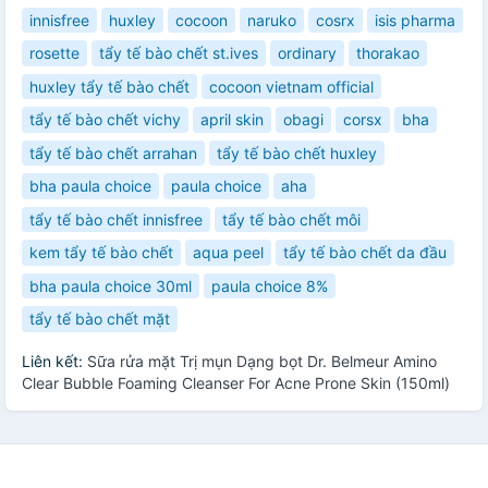
innisfree
huxley
cocoon
naruko
cosrx
isis pharma
rosette
tẩy tế bào chết st.ives
ordinary
thorakao
huxley tẩy tế bào chết
cocoon vietnam official
tẩy tế bào chết vichy
april skin
obagi
corsx
bha
tẩy tế bào chết arrahan
tẩy tế bào chết huxley
bha paula choice
paula choice
aha
tẩy tế bào chết innisfree
tẩy tế bào chết môi
kem tẩy tế bào chết
aqua peel
tẩy tế bào chết da đầu
bha paula choice 30ml
paula choice 8%
tẩy tế bào chết mặt
Liên kết:
Sữa rửa mặt Trị mụn Dạng bọt Dr. Belmeur Amino
Clear Bubble Foaming Cleanser For Acne Prone Skin (150ml)