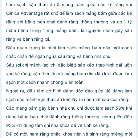
Làm sạch cặn thức ăn & mảng bám giữa các kẽ răng với
Clinica Advantage rất khó để làm sạch mảng bám giữa các kẽ
răng chỉ bằng bàn chải đánh răng thông thường và có 1 tỷ
mầm bệnh trong 1 mg mảng bám, là nguyên nhân gây sâu
răng và bệnh răng lợi.
Điều quan trọng là phải làm sạch mảng bám này một cách
chắc chắn để ngăn ngừa sâu răng và bênh nha chu.
Sáu sợi chỉ mảnh (sợi chỉ đặc biệt) sắp xếp theo hình dải luồn
vào kẽ răng, cặn thức ăn và mảng bám dính lần lượt được làm
sạch một cách nhanh chóng & an toàn.
Ngoài ra, đầu tăm có hình dáng độc đáo giúp dễ dàng làm
sạch các mảnh vụn thức ăn khó lấy ra như mặt sau của răng.
Các mảng bám gây bệnh nha chu chỉ được làm sạch 58% khi
dùng bằng bàn chải đánh răng thông thường, nhưng lên đến
95% khi dùng tăm chỉ nha khoa để vệ sinh kẽ răng.
Để có một hàm răng chắc khỏe nên vệ sinh răng miệng mỗi