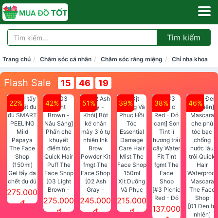
Tìm kiếm
Trang chủ
Chăm sóc cá nhân
Chăm sóc răng miệng
Chỉ nha khoa
Flash Sale
15
46
18
22%
42%
51%
39%
38%
46%
Gel tẩy da
chết đu đủ
[03 Light
[02 Ash
Xịt Dưỡng
SMART
Brown -
Gray -
Và Phục
[#3 Picnic
275.000
PEELING
Nâu Sáng]
Khói] Bột
Hồi Tóc
Red - Đỏ
275.000
245.000
215.000
đ
Mild
Phấn che
kẻ chân
Essential
cam] Son
[01 Đen tự
137.000
đ
đ
đ
Papaya
khuyết
mày 3 ô tự
Damage
Tint lì
nhiên]