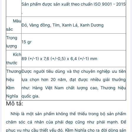
Sản phẩm được sản xuất theo chuẩn ISO 9001 - 2015
.
Màu
Đỏ, Vàng đồng, Tím, Xanh Lá, Xanh Dương
sắc
Trọng
15 gr
lượng
Kích
89 (+/-1) x 7,6 (+/-0,5) x 6,4 (+/-1) mm
thước
Thương
Được người tiêu dùng và thợ chuyên nghiệp ưu tiên
hiệu
lựa chọn hơn 20 năm, đạt được nhiều giải thưởng
Kềm
như: Hàng Việt Nam chất lượng cao, Thương hiệu
Nghĩa
quốc gia.
Mô tả:
Nhíp là một sản phẩm không thể thiếu trong bộ sản phẩm
chăm sóc cá nhân của phái đẹp cũng như phái mạnh. Để
phục vụ nhu cầu thiết yếu đó, Kềm Nghĩa cho ra đời dòng sản