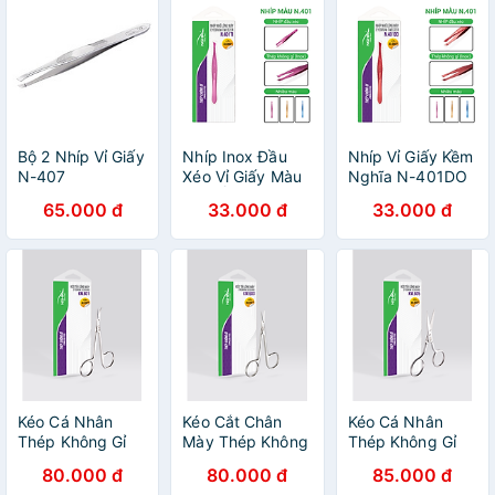
Bộ 2 Nhíp Vỉ Giấy
Nhíp Inox Đầu
Nhíp Vỉ Giấy Kềm
N-407
Xéo Vỉ Giấy Màu
Nghĩa N-401DO
Tím KỀM NGHĨA
65.000 đ
33.000 đ
33.000 đ
N.401TI
Kéo Cá Nhân
Kéo Cắt Chân
Kéo Cá Nhân
Thép Không Gỉ
Mày Thép Không
Thép Không Gỉ
Kềm Nghĩa KM-
Gỉ Inox Kềm
Kềm Nghĩa KM-
80.000 đ
80.000 đ
85.000 đ
601
Nghĩa KM - 603
605