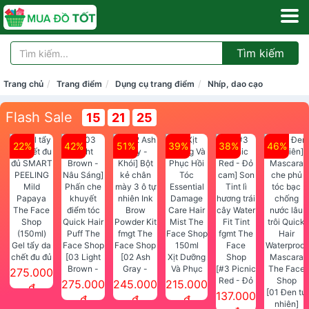
Tìm kiếm
Trang chủ
Trang điểm
Dụng cụ trang điểm
Nhíp, dao cạo
Flash Sale
15
21
24
22%
42%
51%
39%
38%
46%
Gel tẩy da
chết đu đủ
[03 Light
[02 Ash
Xịt Dưỡng
SMART
Brown -
Gray -
Và Phục
[#3 Picnic
275.000
PEELING
Nâu Sáng]
Khói] Bột
Hồi Tóc
Red - Đỏ
275.000
245.000
215.000
đ
Mild
Phấn che
kẻ chân
Essential
cam] Son
[01 Đen tự
137.000
đ
đ
đ
Papaya
khuyết
mày 3 ô tự
Damage
Tint lì
nhiên]