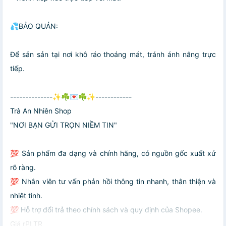
💦BẢO QUẢN:
Để sản sản tại nơi khô ráo thoáng mát, tránh ánh nắng trực
tiếp.
--------------✨☘💌☘✨------------
Trà An Nhiên Shop
"NƠI BẠN GỬI TRỌN NIỀM TIN"
💯 Sản phẩm đa dạng và chính hãng, có nguồn gốc xuất xứ
rõ ràng.
💯 Nhân viên tư vấn phản hồi thông tin nhanh, thân thiện và
nhiệt tình.
💯 Hỗ trợ đổi trả theo chính sách và quy định của Shopee.
Giá rPLTR