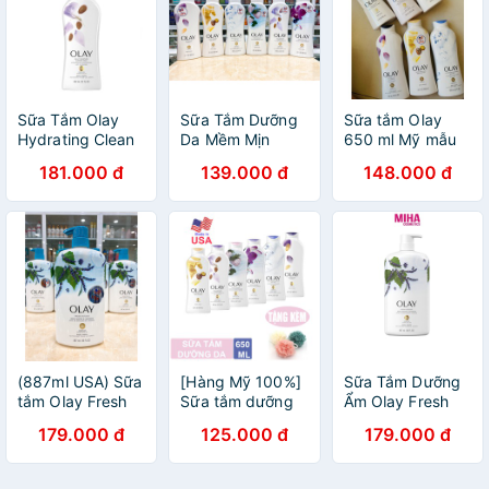
Sữa Tắm Olay
Sữa Tắm Dưỡng
Sữa tắm Olay
Hydrating Clean
Da Mềm Mịn
650 ml Mỹ mẫu
Almond Milk
OLAY MADE IN
mới
181.000 đ
139.000 đ
148.000 đ
650ml
USA 650ml
(887ml USA) Sữa
[Hàng Mỹ 100%]
Sữa Tắm Dưỡng
tắm Olay Fresh
Sữa tắm dưỡng
Ẩm Olay Fresh
Outlast Body
thể Olay 650ml
Outlast Birch
179.000 đ
125.000 đ
179.000 đ
Wash Mẫu Mới
Water &
2021
Lavender Body
Wash 887ml USA