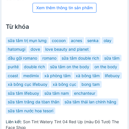
Xem thêm thông tin sản phẩm
Từ khóa
sữa tắm trị mụn lưng
cocoon
acnes
senka
olay
hatomugi
dove
love beauty and planet
dầu gội romano
romano
sữa tắm double rich
sữa tắm
purité
double rich
sữa tắm on the body
on the body
coast
medimix
xà phòng tắm
xà bông tắm
lifebuoy
xà bông cục lifebuoy
xà bông cục
bong tam
sữa tắm lifebuoy
sữa tắm nam
enchanteur
sữa tắm trắng da tòan thân
sữa tắm thái lan chính hãng
sữa tắm nước hoa tesori
Liên kết:
Son Tint Watery Tint 04 Red Up (màu Đỏ Tươi) The
Face Shop