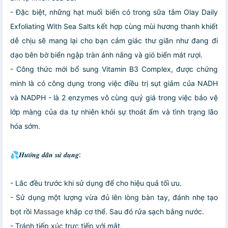
- Đặc biệt, những hạt muối biển có trong sữa tắm Olay Daily
Exfoliating With Sea Salts kết hợp cùng mùi hương thanh khiết
dễ chịu sẽ mang lại cho bạn cảm giác thư giãn như đang đi
dạo bên bờ biển ngập tràn ánh nắng và gió biển mát rượi.
- Công thức mới bổ sung Vitamin B3 Complex, được chứng
minh là có công dụng trong việc điều trị sụt giảm của NADH
và NADPH - là 2 enzymes vô cùng quý giá trong việc bảo vệ
lớp màng của da tự nhiên khỏi sự thoát ẩm và tình trạng lão
hóa sớm.
💦𝑯𝒖̛𝒐̛́𝒏𝒈 𝒅𝒂̂̃𝒏 𝒔𝒖̛̉ 𝒅𝒖̣𝒏𝒈:
- Lắc đều trước khi sử dụng để cho hiệu quả tối ưu.
- Sử dụng một lượng vừa đủ lên lòng bàn tay, đánh nhẹ tạo
bọt rồi
Massage
khắp cơ thể. Sau đó rửa sạch bằng nước.
- Tránh tiếp xúc trực tiếp với mắt.