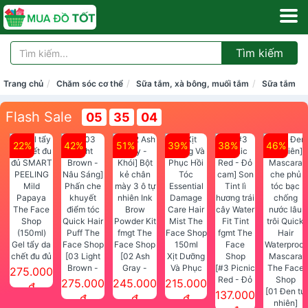
Tìm kiếm
Trang chủ
Chăm sóc cơ thể
Sữa tắm, xà bông, muối tắm
Sữa tắm
Flash Sale
05
35
04
22%
42%
51%
39%
38%
46%
Gel tẩy da
chết đu đủ
[03 Light
[02 Ash
Xịt Dưỡng
SMART
Brown -
Gray -
Và Phục
[#3 Picnic
275.000
PEELING
Nâu Sáng]
Khói] Bột
Hồi Tóc
Red - Đỏ
275.000
245.000
215.000
đ
Mild
Phấn che
kẻ chân
Essential
cam] Son
[01 Đen tự
137.000
đ
đ
đ
Papaya
khuyết
mày 3 ô tự
Damage
Tint lì
nhiên]