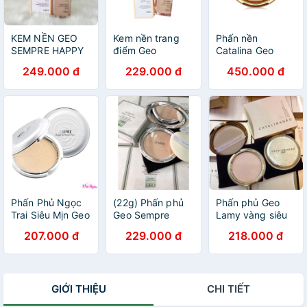
KEM NỀN GEO
Kem nền trang
Phấn nền
SEMPRE HAPPY
điểm Geo
Catalina Geo
& PLEASE LIQUID
Sempre Happy &
Pact Hàn Quốc
249.000 đ
229.000 đ
450.000 đ
FOUNDATION
Please Liquid
SPF20 40ML -
Foundation 40ml
TONE21
- bb cream siêu
mịn
Phấn Phủ Ngọc
(22g) Phấn phủ
Phấn phủ Geo
Trai Siêu Mịn Geo
Geo Sempre
Lamy vàng siêu
Lamy sempre
Happy & Please
mịn Catalina
207.000 đ
229.000 đ
218.000 đ
Happy & Please
Pact chính hãng
Golden Pact –
Pact
Hàn Quốc
Hàn quốc
GIỚI THIỆU
CHI TIẾT