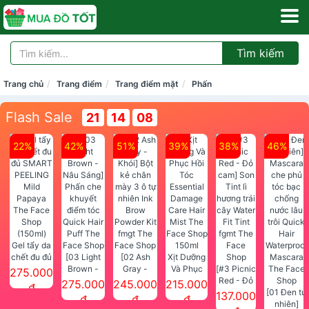
Tìm kiếm
Trang chủ
Trang điểm
Trang điểm mặt
Phấn
Flash Sale
21
14
07
22%
42%
51%
39%
38%
46%
Gel tẩy da
chết đu đủ
[03 Light
[02 Ash
Xịt Dưỡng
SMART
Brown -
Gray -
Và Phục
[#3 Picnic
275.000
PEELING
Nâu Sáng]
Khói] Bột
Hồi Tóc
Red - Đỏ
275.000
245.000
215.000
đ
Mild
Phấn che
kẻ chân
Essential
cam] Son
[01 Đen tự
137.000
đ
đ
đ
Papaya
khuyết
mày 3 ô tự
Damage
Tint lì
nhiên]