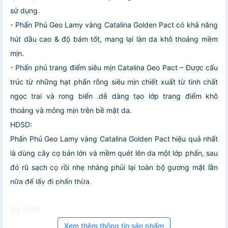
sử dụng.
- Phấn Phủ Geo Lamy vàng Catalina Golden Pact có khả năng
hút dầu cao & độ bám tốt, mang lại làn da khô thoáng mềm
mịn.
- Phấn phủ trang điểm siêu mịn Catalina Geo Pact – Được cấu
trúc từ những hạt phấn rỗng siêu mịn chiết xuất từ tinh chất
ngọc trai và rong biển .dễ dàng tạo lớp trang điểm khô
thoáng và mỏng mịn trên bề mặt da.
HDSD:
Phấn Phủ Geo Lamy vàng Catalina Golden Pact hiệu quả nhất
là dùng cây cọ bản lớn và mềm quét lên da một lớp phấn, sau
đó rũ sạch cọ rồi nhẹ nhàng phủi lại toàn bộ gương mặt lần
nữa để lấy đi phấn thừa.
Giá ELDE
Xem thêm thông tin sản phẩm