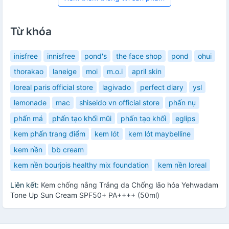
Từ khóa
inisfree
innisfree
pond's
the face shop
pond
ohui
thorakao
laneige
moi
m.o.i
april skin
loreal paris official store
lagivado
perfect diary
ysl
lemonade
mac
shiseido vn official store
phấn nụ
phấn má
phấn tạo khối mũi
phấn tạo khối
eglips
kem phấn trang điểm
kem lót
kem lót maybelline
kem nền
bb cream
kem nền bourjois healthy mix foundation
kem nền loreal
Liên kết:
Kem chống nắng Trắng da Chống lão hóa Yehwadam
Tone Up Sun Cream SPF50+ PA++++ (50ml)