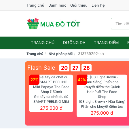
Trang chủ
Danh mục
Giới thiệu
Liên hệ
TRANG CHỦ
DƯỠNG DA
TRANG ĐIỂM
313739292-sh
Trang chủ
Nhà phân phối
Flash Sale
20
27
28
22%
42%
Gel tẩy da chết đu đủ
SMART PEELING Mild
[03 Light Brown - Nâu Sáng]
Papaya The Face Shop
Phấn che khuyết điểm tóc
275.000 đ
(150ml)
Quick Hair Puff The Face Shop
275.000 đ