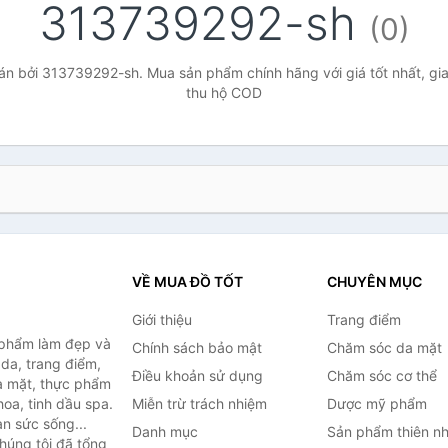
313739292-sh
(0)
n bởi 313739292-sh. Mua sản phẩm chính hãng với giá tốt nhất, gia
thu hộ COD
VỀ MUA ĐỒ TỐT
CHUYÊN MỤC
Giới thiệu
Trang điểm
 phẩm làm đẹp và
Chính sách bảo mật
Chăm sóc da mặt
da, trang điểm,
Điều khoản sử dụng
Chăm sóc cơ thể
a mặt, thực phẩm
oa, tinh dầu spa.
Miễn trừ trách nhiệm
Dược mỹ phẩm
àn sức sống...
Danh mục
Sản phẩm thiên nh
húng tôi đã tổng