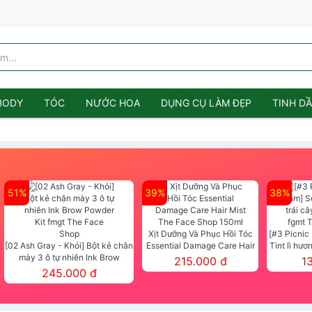
BODY
TÓC
NƯỚC HOA
DỤNG CỤ LÀM ĐẸP
TINH D
51%
39%
38%
Xịt Dưỡng Và Phục Hồi Tóc
[#3 Picnic
[02 Ash Gray - Khói] Bột kẻ chân
Essential Damage Care Hair
Tint lì hươ
mày 3 ô tự nhiên Ink Brow
Mist The Face Shop 150ml
Tint fg
215.000 đ
1
Powder Kit fmgt The Face Shop
245.000 đ