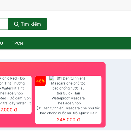
Tìm kiếm
ẦU
TPCN
46%
 Red - Đỏ cam] Son
ng trái cây Water Fit
mt The Face Shop
[01 Đen tự nhiên] Mascara che phủ tóc
37.000 đ
bạc chống nước lâu trôi Quick Hair
Waterproof Mascara The Face Shop
245.000 đ