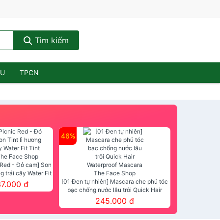
Tìm kiếm
ẦU
TPCN
46%
 Red - Đỏ cam] Son
ng trái cây Water Fit
mt The Face Shop
[01 Đen tự nhiên] Mascara che phủ tóc
37.000 đ
bạc chống nước lâu trôi Quick Hair
Waterproof Mascara The Face Shop
245.000 đ