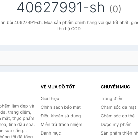
40627991-sh
(0)
án bởi 40627991-sh. Mua sản phẩm chính hãng với giá tốt nhất, giao
thu hộ COD
VỀ MUA ĐỒ TỐT
CHUYÊN MỤC
Giới thiệu
Trang điểm
 phẩm làm đẹp và
Chính sách bảo mật
Chăm sóc da mặt
da, trang điểm,
Điều khoản sử dụng
Chăm sóc cơ thể
a mặt, thực phẩm
oa, tinh dầu spa.
Miễn trừ trách nhiệm
Dược mỹ phẩm
àn sức sống...
Danh mục
Sản phẩm thiên nh
húng tôi đã tổng