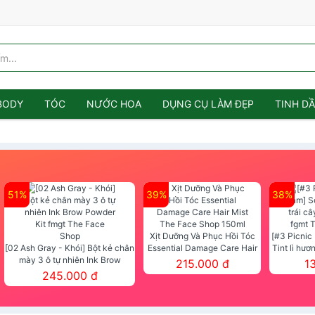
BODY
TÓC
NƯỚC HOA
DỤNG CỤ LÀM ĐẸP
TINH D
51%
39%
38%
Xịt Dưỡng Và Phục Hồi Tóc
[#3 Picnic
[02 Ash Gray - Khói] Bột kẻ chân
Essential Damage Care Hair
Tint lì hươ
mày 3 ô tự nhiên Ink Brow
Mist The Face Shop 150ml
Tint fg
215.000 đ
1
Powder Kit fmgt The Face Shop
245.000 đ