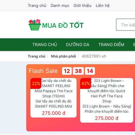
Trang chủ
Danh mục
Giới thiệu
Liên hệ
TRANG CHỦ
DƯỠNG DA
TRANG ĐIỂM
40627991-sh
Trang chủ
Nhà phân phối
Flash Sale
12
38
14
22%
42%
Gel tẩy da chết đu đủ
SMART PEELING Mild
[03 Light Brown - Nâu Sáng]
Papaya The Face Shop
Phấn che khuyết điểm tóc
275.000 đ
(150ml)
Quick Hair Puff The Face Shop
275.000 đ