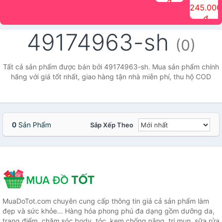
đ
The Face
điểm tóc
nhiên Ink
Care Hair
hương trái
Mascara
245.000
Shop
Quick Hair
Brow
Mist The
cây Water
che phủ
đ
(150ml)
Puff The
Powder Kit
Face Shop
Fit Tint
tóc bạc
Face Shop
fmgt The
150ml
fgmt The
chống
49174963-sh
Face Shop
Face
nước lâu
(0)
Shop
trôi Quick
Hair
Waterproof
Tất cả sản phẩm được bán bởi 49174963-sh. Mua sản phẩm chính
Mascara
hãng với giá tốt nhất, giao hàng tận nhà miễn phí, thu hộ COD
The Face
Shop
0
Sản Phẩm
Sắp Xếp Theo
MuaDoTot.com chuyên cung cấp thông tin giá cả sản phẩm làm
đẹp và sức khỏe... Hàng hóa phong phú đa dạng gồm dưỡng da,
trang điểm, chăm sóc body, tóc, kem chống nắng, trị mụn, sữa rửa