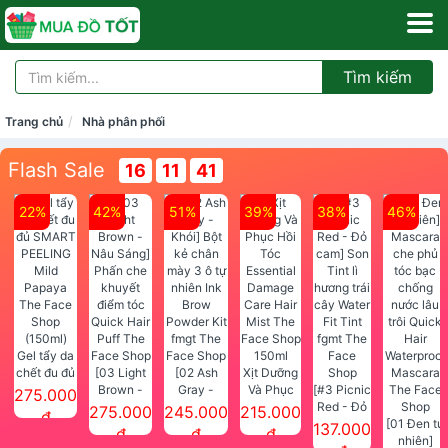
Tìm kiếm
Trang chủ
Nhà phân phối
Flash Sale
16
11
41
22%
42%
51%
39%
38%
46%
Gel tẩy da
chết đu đủ
[03 Light
[02 Ash
Xịt Dưỡng
SMART
Brown -
Gray -
Và Phục
[#3 Picnic
275.000
PEELING
Nâu Sáng]
Khói] Bột
Hồi Tóc
Red - Đỏ
275.000
245.000
215.000
đ
Mild
Phấn che
kẻ chân
Essential
cam] Son
[01 Đen tự
137.000
đ
đ
đ
Papaya
khuyết
mày 3 ô tự
Damage
Tint lì
nhiên]