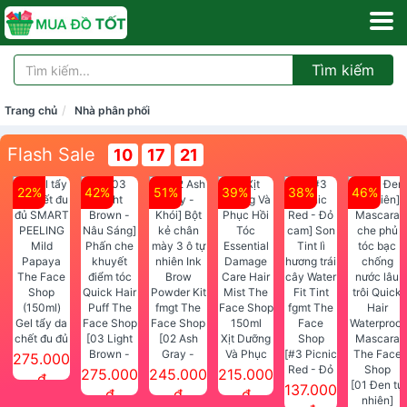
Tìm kiếm
Trang chủ
Nhà phân phối
Flash Sale
10
17
21
22%
42%
51%
39%
38%
46%
Gel tẩy da
chết đu đủ
[03 Light
[02 Ash
Xịt Dưỡng
SMART
Brown -
Gray -
Và Phục
[#3 Picnic
275.000
PEELING
Nâu Sáng]
Khói] Bột
Hồi Tóc
Red - Đỏ
275.000
245.000
215.000
đ
Mild
Phấn che
kẻ chân
Essential
cam] Son
[01 Đen tự
137.000
đ
đ
đ
Papaya
khuyết
mày 3 ô tự
Damage
Tint lì
nhiên]