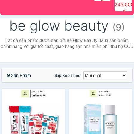
đ
The Face
điểm tóc
nhiên Ink
Care Hair
hương trái
Mascara
245.000
Shop
Quick Hair
Brow
Mist The
cây Water
che phủ
đ
(150ml)
Puff The
Powder Kit
Face Shop
Fit Tint
tóc bạc
Face Shop
fmgt The
150ml
fgmt The
chống
be glow beauty
Face Shop
Face
nước lâu
(9)
Shop
trôi Quick
Hair
Waterproof
Tất cả sản phẩm được bán bởi Be Glow Beauty. Mua sản phẩm
Mascara
chính hãng với giá tốt nhất, giao hàng tận nhà miễn phí, thu hộ COD
The Face
Shop
9
Sản Phẩm
Sắp Xếp Theo