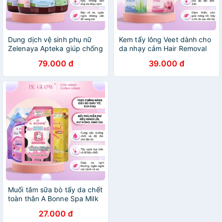
Dung dịch vệ sinh phụ nữ
Kem tẩy lông Veet dành cho
Zelenaya Apteka giúp chống
da nhạy cảm Hair Removal
viêm, làm dịu da và cân
Cream 25g/50g - Be Glow
79.000 đ
39.000 đ
bằng độ pH Anteka 370ml -
Beauty
Be Glow Beauty
Muối tắm sữa bò tẩy da chết
toàn thân A Bonne Spa Milk
Salt 350gr (có vòi) – Be
27.000 đ
Glow Beauty