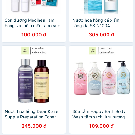
Son dưỡng Mediheal làm
Nước hoa hồng cấp ẩm,
hồng và mềm môi Labocare
sáng da SKIN1004
Panteno Lips Healssence -
Madagascar Centella Hyalu-
100.000 đ
305.000 đ
Be Glow Beauty
cica Brightening Toner
210ml - Be Glow Beauty
Nước hoa hồng Dear Klairs
Sữa tắm Happy Bath Body
Supple Preparation Toner
Wash tắm sạch, lưu hương
Klairs 180ml - Be Glow
thơm Hàn Quốc 900ml - Be
245.000 đ
109.000 đ
Beauty
Glow Beauty