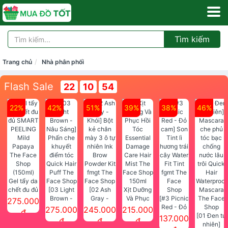
Tìm kiếm
Trang chủ
Nhà phân phối
Flash Sale
22
10
54
22%
42%
51%
39%
38%
46%
Gel tẩy da
chết đu đủ
[03 Light
[02 Ash
Xịt Dưỡng
SMART
Brown -
Gray -
Và Phục
[#3 Picnic
275.000
PEELING
Nâu Sáng]
Khói] Bột
Hồi Tóc
Red - Đỏ
275.000
245.000
215.000
đ
Mild
Phấn che
kẻ chân
Essential
cam] Son
[01 Đen tự
137.000
đ
đ
đ
Papaya
khuyết
mày 3 ô tự
Damage
Tint lì
nhiên]