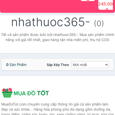
đ
The Face
điểm tóc
nhiên Ink
Care Hair
hương trái
Mascara
245.000
Shop
Quick Hair
Brow
Mist The
cây Water
che phủ
đ
(150ml)
Puff The
Powder Kit
Face Shop
Fit Tint
tóc bạc
Face Shop
fmgt The
150ml
fgmt The
chống
nhathuoc365-
Face Shop
Face
nước lâu
(0)
Shop
trôi Quick
Hair
Waterproof
Tất cả sản phẩm được bán bởi nhathuoc365-. Mua sản phẩm chính
Mascara
hãng với giá tốt nhất, giao hàng tận nhà miễn phí, thu hộ COD
The Face
Shop
0
Sản Phẩm
Sắp Xếp Theo
MuaDoTot.com chuyên cung cấp thông tin giá cả sản phẩm làm
đẹp và sức khỏe... Hàng hóa phong phú đa dạng gồm dưỡng da,
trang điểm, chăm sóc body, tóc, kem chống nắng, trị mụn, sữa rửa