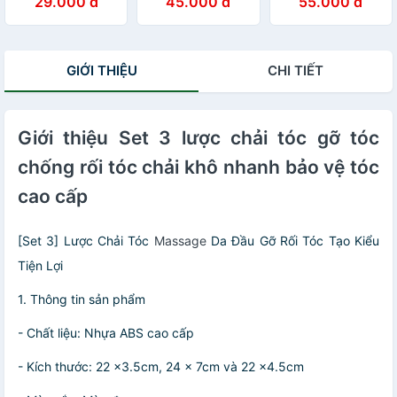
29.000 đ
45.000 đ
55.000 đ
đầu - Giảm rụng
Gáy
Kinh Tuyến, Da
tóc - Kích thích
Đầu
mọc tóc
GIỚI THIỆU
CHI TIẾT
Giới thiệu Set 3 lược chải tóc gỡ tóc
chống rối tóc chải khô nhanh bảo vệ tóc
cao cấp
[Set 3] Lược Chải Tóc
Massage
Da Đầu Gỡ Rối Tóc Tạo Kiểu
Tiện Lợi
1. Thông tin sản phẩm
- Chất liệu: Nhựa ABS cao cấp
- Kích thước: 22 x3.5cm, 24 x 7cm và 22 x4.5cm