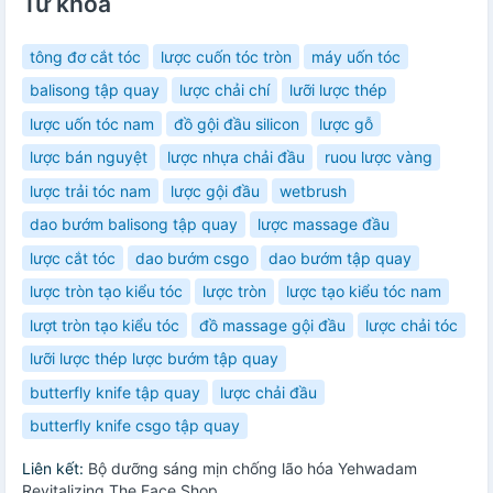
Từ khóa
tông đơ cắt tóc
lược cuốn tóc tròn
máy uốn tóc
balisong tập quay
lược chải chí
lưỡi lược thép
lược uốn tóc nam
đồ gội đầu silicon
lược gỗ
lược bán nguyệt
lược nhựa chải đầu
ruou lược vàng
lược trải tóc nam
lược gội đầu
wetbrush
dao bướm balisong tập quay
lược massage đầu
lược cắt tóc
dao bướm csgo
dao bướm tập quay
lược tròn tạo kiểu tóc
lược tròn
lược tạo kiểu tóc nam
lượt tròn tạo kiểu tóc
đồ massage gội đầu
lược chải tóc
lưỡi lược thép lược bướm tập quay
butterfly knife tập quay
lược chải đầu
butterfly knife csgo tập quay
Liên kết:
Bộ dưỡng sáng mịn chống lão hóa Yehwadam
Revitalizing The Face Shop