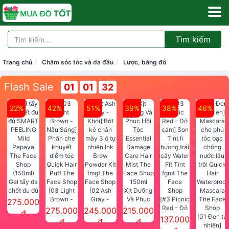
Tìm kiếm
Trang chủ
Chăm sóc tóc và da đầu
Lược, băng đô
Flash Sale
01
01
31
22%
42%
51%
39%
38%
46%
Gel tẩy da
chết đu đủ
[03 Light
[02 Ash
Xịt Dưỡng
SMART
Brown -
Gray -
Và Phục
[#3 Picnic
275.000
PEELING
Nâu Sáng]
Khói] Bột
Hồi Tóc
Red - Đỏ
275.000
245.000
215.000
đ
Mild
Phấn che
kẻ chân
Essential
cam] Son
[01 Đen tự
137.000
đ
đ
đ
Papaya
khuyết
mày 3 ô tự
Damage
Tint lì
nhiên]