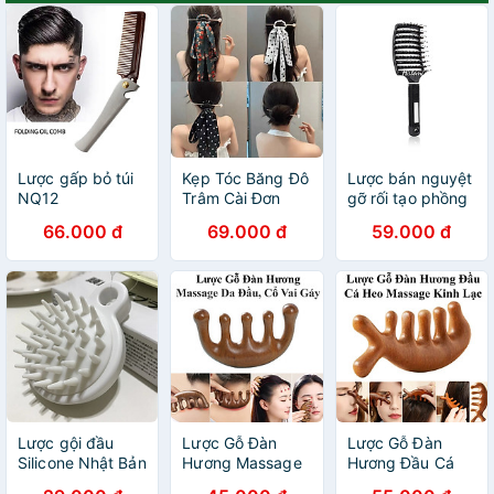
Lược gấp bỏ túi
Kẹp Tóc Băng Đô
Lược bán nguyệt
NQ12
Trâm Cài Đơn
gỡ rối tạo phồng
Giản Kiểu Cổ Nữ
tóc, lược sấy tạo
66.000 đ
69.000 đ
59.000 đ
Thắt Nơ Trang Trí
kiểu tóc cỡ lớn
Tóc Trang Trí Kẹp
chuyên dùng làm
Tóc Hiện Đại
tóc
Lược gội đầu
Lược Gỗ Đàn
Lược Gỗ Đàn
Silicone Nhật Bản
Hương Massage
Hương Đầu Cá
- Massage xa da
Da Đầu, Cổ Vai
Heo Massage