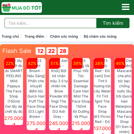
Tìm kiếm
Trang chủ
Trang điểm
Chăm sóc móng
Bộ chăm sóc móng
Flash Sale
12
22
27
22%
42%
51%
39%
38%
46%
Gel tẩy da
chết đu đủ
[03 Light
[02 Ash
Xịt Dưỡng
SMART
Brown -
Gray -
Và Phục
[#3 Picnic
275.000
PEELING
Nâu Sáng]
Khói] Bột
Hồi Tóc
Red - Đỏ
275.000
245.000
215.000
đ
Mild
Phấn che
kẻ chân
Essential
cam] Son
[01 Đen tự
137.000
đ
đ
đ
Papaya
khuyết
mày 3 ô tự
Damage
Tint lì
nhiên]