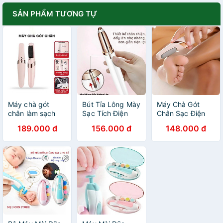
SẢN PHẨM TƯƠNG TỰ
Máy chà gót
Bút Tỉa Lông Mày
Máy Chà Gót
chân làm sạch
Sạc Tích Điện
Chân Sạc Điện
chân với 2 đầu
Cao Cấp, Máy tỉa
Tốt Nhất Hiện
189.000 đ
156.000 đ
148.000 đ
chà mịn chà
Cạo Lông Mày
Nay - An Toàn,
nhám
lông mũi, Tiện
Không Đau Rát
Dụng Cho Nữ