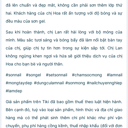
đã lên chuẩn và đẹp mắt, không cần phải sơn thêm lớp thứ
hai. Khách hàng của chị Hoa rất ấn tượng với độ bóng và sự
đều màu của sơn gel.
Sau khi hoàn thành, chị Lan rất hài lòng với bộ móng của
mình. Màu sắc tươi sáng và bóng bẩy đã làm nổi bật bàn tay
của chị, giúp chị tự tin hơn trong sự kiện sắp tới. Chị Lan
không ngừng khen ngợi và hứa sẽ giới thiệu dịch vụ của chị
Hoa cho bạn bè và người thân.
#sonnail #songel #setsonnail #chamsocmong #lamnail
#mongtaydep #dungculamnail #sonmong #nailchuyennghiep
#lamdep
Giá sản phẩm trên Tiki đã bao gồm thuế theo luật hiện hành.
Bên cạnh đó, tuỳ vào loại sản phẩm, hình thức và địa chỉ giao
hàng mà có thể phát sinh thêm chi phí khác như phí vận
chuyển, phụ phí hàng cồng kềnh, thuế nhập khẩu (đối với đơn