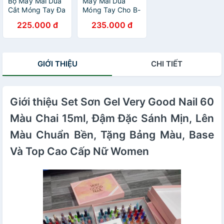
Bộ Máy Mài Dũa
Máy Mài Dũa
Cắt Móng Tay Đa
Móng Tay Cho B-
Năng - An Toàn
e & Me – 7 Món,
225.000 đ
235.000 đ
Cho Mẹ Và Bé,
6 Chức Năng,
Thông Minh Tiện
Êm Dịu Không
Dụng
Gây Rung Giật ,
phòng ngủ
GIỚI THIỆU
CHI TIẾT
Giới thiệu Set Sơn Gel Very Good Nail 60
Màu Chai 15ml, Đậm Đặc Sánh Mịn, Lên
Màu Chuẩn Bền, Tặng Bảng Màu, Base
Và Top Cao Cấp Nữ Women