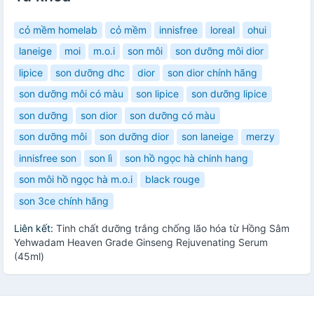
cỏ mềm homelab
cỏ mềm
innisfree
loreal
ohui
laneige
moi
m.o.i
son môi
son dưỡng môi dior
lipice
son dưỡng dhc
dior
son dior chính hãng
son dưỡng môi có màu
son lipice
son dưỡng lipice
son dưỡng
son dior
son dưỡng có màu
son dưỡng môi
son dưỡng dior
son laneige
merzy
innisfree son
son lì
son hồ ngọc hà chinh hang
son môi hồ ngọc hà m.o.i
black rouge
son 3ce chính hãng
Liên kết:
Tinh chất dưỡng trắng chống lão hóa từ Hồng Sâm
Yehwadam Heaven Grade Ginseng Rejuvenating Serum
(45ml)