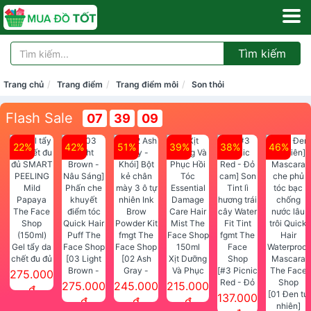
Tìm kiếm
Trang chủ
Trang điểm
Trang điểm môi
Son thỏi
Flash Sale
07
39
09
22%
42%
51%
39%
38%
46%
Gel tẩy da
chết đu đủ
[03 Light
[02 Ash
Xịt Dưỡng
SMART
Brown -
Gray -
Và Phục
[#3 Picnic
275.000
PEELING
Nâu Sáng]
Khói] Bột
Hồi Tóc
Red - Đỏ
275.000
245.000
215.000
đ
Mild
Phấn che
kẻ chân
Essential
cam] Son
[01 Đen tự
137.000
đ
đ
đ
Papaya
khuyết
mày 3 ô tự
Damage
Tint lì
nhiên]