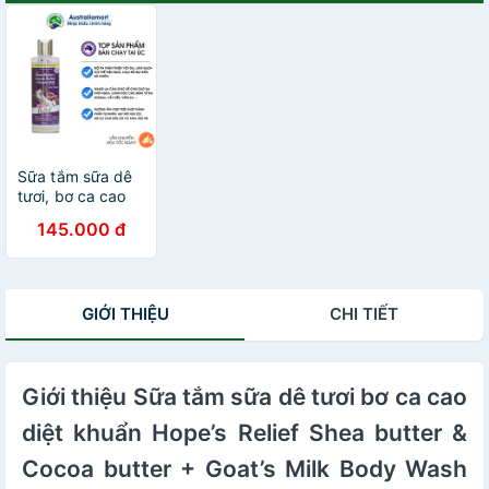
Sữa tắm sữa dê
tươi, bơ ca cao
chăm sóc da khô
145.000 đ
ngứa, eczema,
vảy nến Hope's
Relife 250ml
GIỚI THIỆU
CHI TIẾT
Giới thiệu Sữa tắm sữa dê tươi bơ ca cao
diệt khuẩn Hope’s Relief Shea butter &
Cocoa butter + Goat’s Milk Body Wash