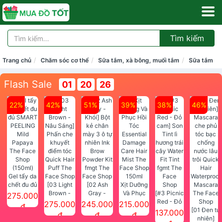
Tìm kiếm
Trang chủ
Chăm sóc cơ thể
Sữa tắm, xà bông, muối tắm
Sữa tắm
Flash Sale
01
20
25
22%
42%
51%
39%
38%
46%
Gel tẩy da
chết đu đủ
[03 Light
[02 Ash
Xịt Dưỡng
SMART
Brown -
Gray -
Và Phục
[#3 Picnic
275.000
PEELING
Nâu Sáng]
Khói] Bột
Hồi Tóc
Red - Đỏ
275.000
245.000
215.000
đ
Mild
Phấn che
kẻ chân
Essential
cam] Son
[01 Đen tự
137.000
đ
đ
đ
Papaya
khuyết
mày 3 ô tự
Damage
Tint lì
nhiên]