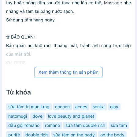
tay hoặc bông tắm sau đó thoa nhẹ lên cơ thể,
Massage
nhẹ
nhàng và tắm lại bằng nước sạch.
Sử dụng tắm hàng ngày
✿ BẢO QUẢN:
Bảo quản nơi khô ráo, thoáng mát, tránh ánh nắng trực tiếp
của mặt trời.
Giá ORDS
Xem thêm thông tin sản phẩm
Từ khóa
sữa tắm trị mụn lưng
cocoon
acnes
senka
olay
hatomugi
dove
love beauty and planet
dầu gội romano
romano
sữa tắm double rich
sữa tắm
purité
double rich
sữa tắm on the body
on the body