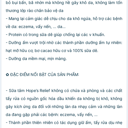
bỏ bụi bẩn, bã nhờn mà không hề gây khô da, không làm tổn
thương lớp rào chắn bảo vệ da
- Mang lại cảm giác dễ chịu cho da khô ngứa, hỗ trợ các bệnh
về da: eczema, vẩy nến, ... da…
- Protein có trong sữa dê giúp chống lại các v khuẩn.
- Dưỡng ẩm vượt trội nhờ các thành phần dưỡng ẩm tự nhiên:
hạt mỡ hữu cơ, bơ cacao hữu cơ và 100% sữa dê.
- Dưỡng da mềm mại, mịn màng.
✿ ĐẶC ĐIỂM NỔI BẬT CỦA SẢN PHẨM:
- Sữa tắm Hope’s Relief không có chứa xà phòng và các chất
tẩy rửa có nguồn gốc hóa dầu khiến da không bị khô, không
gây kích ứng da đối với những làn da nhạy cảm và những làn
da đang gặp phải các bệnh: eczema, vẩy nến, …
- Thành phần thiên nhiên có tác dụng giữ ẩm, tẩy rửa dịu nhẹ