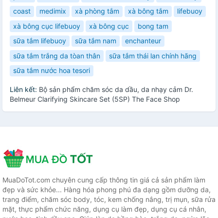
coast
medimix
xà phòng tắm
xà bông tắm
lifebuoy
xà bông cục lifebuoy
xà bông cục
bong tam
sữa tắm lifebuoy
sữa tắm nam
enchanteur
sữa tắm trắng da tòan thân
sữa tắm thái lan chính hãng
sữa tắm nước hoa tesori
Liên kết:
Bộ sản phẩm chăm sóc da dầu, da nhạy cảm Dr.
Belmeur Clarifying Skincare Set (5SP) The Face Shop
MuaDoTot.com chuyên cung cấp thông tin giá cả sản phẩm làm
đẹp và sức khỏe... Hàng hóa phong phú đa dạng gồm dưỡng da,
trang điểm, chăm sóc body, tóc, kem chống nắng, trị mụn, sữa rửa
mặt, thực phẩm chức năng, dụng cụ làm đẹp, dụng cụ cá nhân,