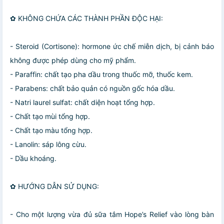
✿ KHÔNG CHỨA CÁC THÀNH PHẦN ĐỘC HẠI:
- Steroid (Cortisone): hormone ức chế miễn dịch, bị cảnh báo
không được phép dùng cho mỹ phẩm.
- Paraffin: chất tạo pha dầu trong thuốc mỡ, thuốc kem.
- Parabens: chất bảo quản có nguồn gốc hóa dầu.
- Natri laurel sulfat: chất diện hoạt tổng hợp.
- Chất tạo mùi tổng hợp.
- Chất tạo màu tổng hợp.
- Lanolin: sáp lông cừu.
- Dầu khoáng.
✿ HƯỚNG DẪN SỬ DỤNG:
- Cho một lượng vừa đủ sữa tắm Hope’s Relief vào lòng bàn