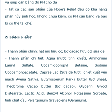
và giúp cân bằng độ PH cho da
- Tất cả các sản phẩm của Hope’s Relief đều có khả năng
phân hủy sinh học, không chứa kiềm, có PH cân bằng và bao
bì có thể tái chế.
✿THÀNH PHẦN:
- Thành phần chính: hạt mỡ hữu cơ, bơ cacao hữu cơ, sữa dê
- Thành phần chi tiết: Aqua (nước tinh khiết), Ammonium
Lauryl Sulfate, Cocamidopropyl Betaine, Sodium
Cocoamphoacetate, Caprae Lac (Sữa dê tươi), chiết xuất yến
mạch Avena Sativa, Butyrosperum Parkii butter (Bơ Shea),
Theobroma Cacao butter (bơ cacao), Glycerin, Glycol
Distearate, Lactic Acid, Benzyl Alcohol, Potassium Sorbate,
tinh chất dầu Pelargonium Graveolens (Geranium).