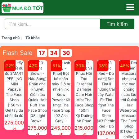
Tìm kiếm
Trang chủ
Từ khóa
Flash Sale
17
34
30
22%
42%
51%
39%
38%
46%
Gel tẩy da
chết đu đủ
[03 Light
[02 Ash
Xịt Dưỡng
SMART
Brown -
Gray -
Và Phục
[#3 Picnic
275.000
PEELING
Nâu Sáng]
Khói] Bột
Hồi Tóc
Red - Đỏ
275.000
245.000
215.000
đ
Mild
Phấn che
kẻ chân
Essential
cam] Son
[01 Đen tự
137.000
đ
đ
đ
Papaya
khuyết
mày 3 ô tự
Damage
Tint lì
nhiên]