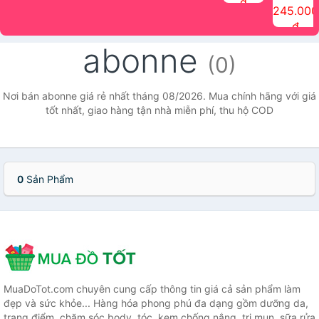
đ
The Face
điểm tóc
nhiên Ink
Care Hair
hương trái
Mascara
245.000
Shop
Quick Hair
Brow
Mist The
cây Water
che phủ
đ
(150ml)
Puff The
Powder Kit
Face Shop
Fit Tint
tóc bạc
Face Shop
fmgt The
150ml
fgmt The
chống
abonne
Face Shop
Face
nước lâu
(0)
Shop
trôi Quick
Hair
Waterproof
Nơi bán abonne giá rẻ nhất tháng 08/2026. Mua chính hãng với giá
Mascara
tốt nhất, giao hàng tận nhà miễn phí, thu hộ COD
The Face
Shop
0
Sản Phẩm
MuaDoTot.com chuyên cung cấp thông tin giá cả sản phẩm làm
đẹp và sức khỏe... Hàng hóa phong phú đa dạng gồm dưỡng da,
trang điểm, chăm sóc body, tóc, kem chống nắng, trị mụn, sữa rửa