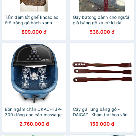
Tấm đệm lót ghế khoác áo
Gậy batong dành cho người
ôtô bằng gỗ bách xanh
già bằng gỗ xà cừ kt dài
thơm nức kt 45×110cm
91cm đk thân 3.5cm
899.000 đ
536.000 đ
Bồn ngâm chân OKACHI JP-
Cây gãi lưng bằng gỗ -
300 dòng cao cấp massage
DAICAT -Khảm trai hoa văn
chân 7 bi lăn
mầu nâu- kích thước
2.760.000 đ
156.000 đ
48,5cm - danh cho mọi
người