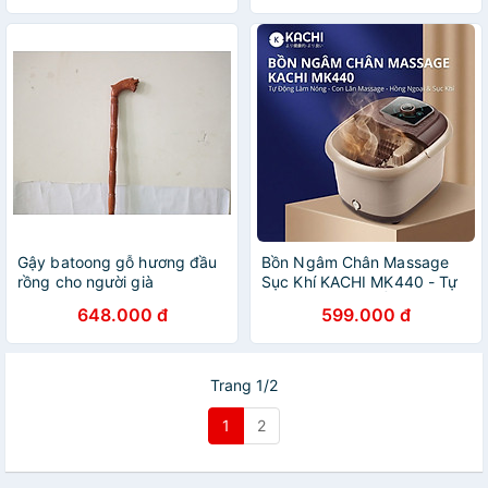
Gậy batoong gỗ hương đầu
Bồn Ngâm Chân Massage
rồng cho người già
Sục Khí KACHI MK440 - Tự
Động Giữ Nước Ấm, Có Khay
648.000 đ
599.000 đ
Thảo Dược - hàng chính
hãng
Trang 1/2
1
2