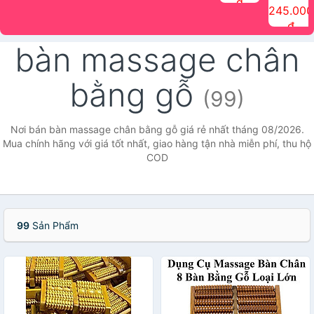
đ
The Face
điểm tóc
nhiên Ink
Care Hair
hương trái
Mascara
245.000
Shop
Quick Hair
Brow
Mist The
cây Water
che phủ
đ
(150ml)
Puff The
Powder Kit
Face Shop
Fit Tint
tóc bạc
Face Shop
fmgt The
150ml
fgmt The
chống
bàn massage chân
Face Shop
Face
nước lâu
Shop
trôi Quick
Hair
bằng gỗ
Waterproof
(99)
Mascara
The Face
Shop
Nơi bán bàn massage chân bằng gỗ giá rẻ nhất tháng 08/2026.
Mua chính hãng với giá tốt nhất, giao hàng tận nhà miễn phí, thu hộ
COD
99
Sản Phẩm