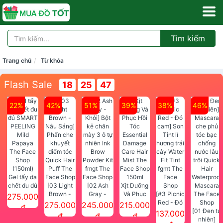
Tìm kiếm
Trang chủ
Từ khóa
Flash Sale
18
25
46
22%
42%
51%
39%
38%
46%
Gel tẩy da
chết đu đủ
[03 Light
[02 Ash
Xịt Dưỡng
SMART
Brown -
Gray -
Và Phục
[#3 Picnic
275.000
PEELING
Nâu Sáng]
Khói] Bột
Hồi Tóc
Red - Đỏ
275.000
245.000
215.000
đ
Mild
Phấn che
kẻ chân
Essential
cam] Son
[01 Đen tự
137.000
đ
đ
đ
Papaya
khuyết
mày 3 ô tự
Damage
Tint lì
nhiên]