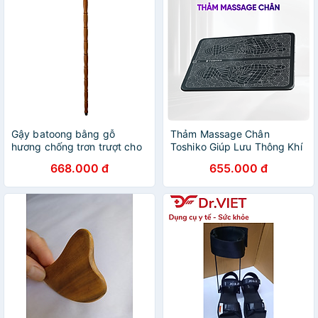
Gậy batoong bằng gỗ
Thảm Massage Chân
hương chống trơn trượt cho
Toshiko Giúp Lưu Thông Khí
người già
Huyết, Giảm Đau Mỏi Chân,
668.000 đ
655.000 đ
Máy Massage Chân Xung
Điện