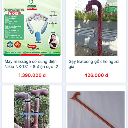
Máy massage cổ xung điện
Gậy Batoong gỗ cho người
Nikio NK-131 - 8 điện cực, 2
già
miếng dán, HDSD bằng
1.390.000 đ
426.000 đ
giọng nói