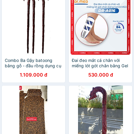
Combo Ba Gậy batoong
Đai đeo mắt cá chân với
bằng gỗ - đầu rồng dụng cụ
miếng lót gót chân bằng Gel
hỗ trợ cho người già
Dr.MED DR-A016
1.109.000 đ
530.000 đ