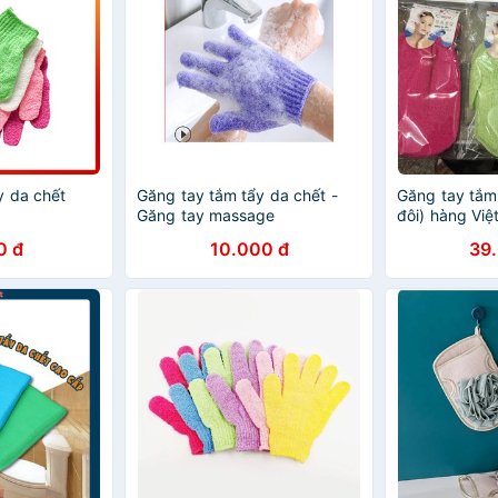
y da chết
Găng tay tắm tẩy da chết -
Găng tay tắm 
Găng tay massage
đôi) hàng Việ
tẩy da chết
0 đ
10.000 đ
39