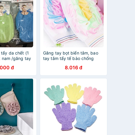
tẩy da chết (1
Găng tay bọt biển tắm, bao
t nam /găng tay
tay tắm tẩy tế bào chống
trượt mềm mại cho da
.000 đ
8.016 đ