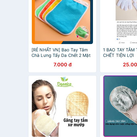
[RẺ NHẤT VN] Bao Tay Tắm
1 BAO TAY TẮM 
Chà Lưng Tẩy Da Chết 2 Mặt
CHẾT TIỆN LỢI
7.000 đ
25.00