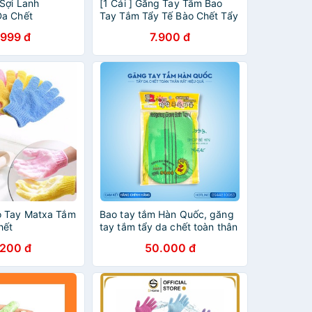
Sợi Lanh
[1 Cái ] Găng Tay Tắm Bao
Da Chết
Tay Tắm Tẩy Tế Bào Chết Tẩy
Da Chết Tiện Lợi
.999 đ
7.900 đ
o Tay Matxa Tắm
Bao tay tắm Hàn Quốc, găng
hết
tay tắm tẩy da chết toàn thân
rất hiệu quả
.200 đ
50.000 đ