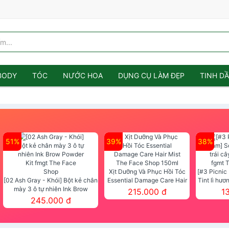
BODY
TÓC
NƯỚC HOA
DỤNG CỤ LÀM ĐẸP
TINH D
51%
39%
38%
Xịt Dưỡng Và Phục Hồi Tóc
[#3 Picnic
[02 Ash Gray - Khói] Bột kẻ chân
Essential Damage Care Hair
Tint lì hươ
mày 3 ô tự nhiên Ink Brow
Mist The Face Shop 150ml
Tint fg
215.000 đ
1
Powder Kit fmgt The Face Shop
245.000 đ