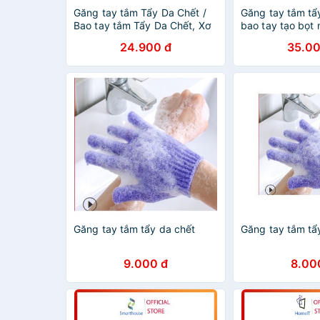
Găng tay tắm Tẩy Da Chết /
Găng tay tắm tẩy
Bao tay tắm Tẩy Da Chết, Xơ
bao tay tạo bọt
Mướp Tự Nhiên, Hàng VNXK,
tế bào chết 9 S
24.900 đ
35.00
Nhật, Mỹ, Hàn, Ba Lan
OGANICO 5
Găng tay tắm tẩy da chết
Găng tay tắm tẩ
9.000 đ
8.00