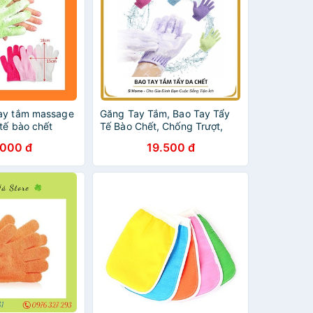
ay tắm massage
Găng Tay Tắm, Bao Tay Tẩy
 tế bào chết
Tế Bào Chết, Chống Trượt,
Dưỡng Ẩm Cho Da Khi Tắm -
.000 đ
19.500 đ
SH25