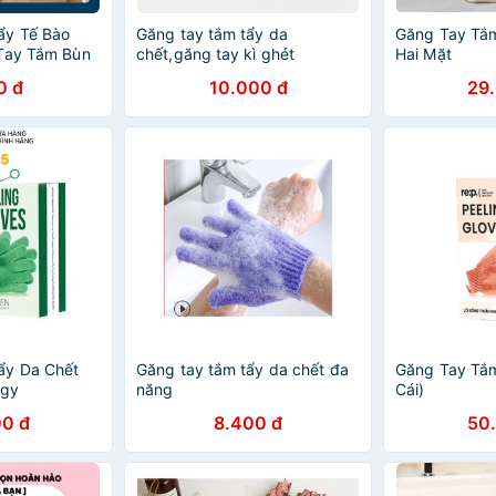
ẩy Tế Bào
Găng tay tắm tẩy da
Găng Tay Tắ
 Tay Tắm Bùn
chết,găng tay kì ghét
Hai Mặt
 [HÀNG CAO
0 đ
10.000 đ
29
ẩy Da Chết
Găng tay tắm tẩy da chết đa
Găng Tay Tắm
ogy
năng
Cái)
0 đ
8.400 đ
50