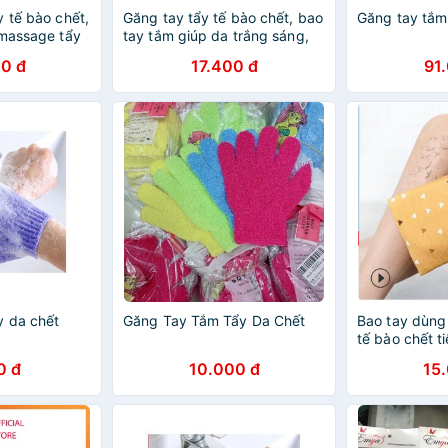
 tế bào chết,
Găng tay tẩy tế bào chết, bao
Găng tay tắm
 massage tẩy
tay tắm giúp da trắng sáng,
TORE
mềm mại 22x16cm SP005332
0 đ
17.400 đ
91
y da chết
Găng Tay Tắm Tẩy Da Chết
Bao tay dùng 
tế bào chết ti
0 đ
10.000 đ
15