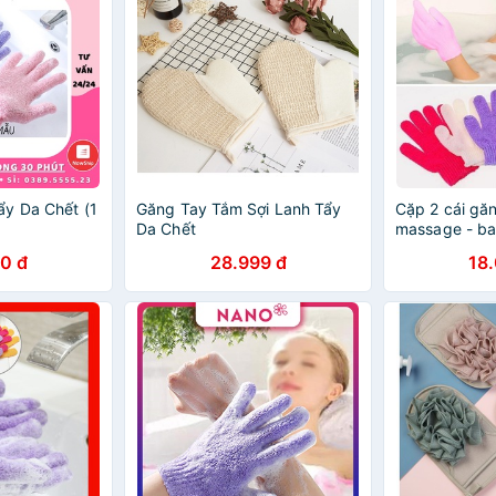
y Da Chết (1
Găng Tay Tắm Sợi Lanh Tẩy
Cặp 2 cái gă
Da Chết
massage - ba
lưng kì cọ tẩ
0 đ
28.999 đ
18