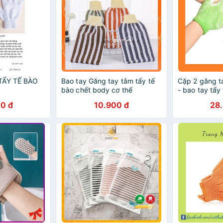
TẨY TẾ BÀO
Bao tay Găng tay tắm tẩy tế
Cặp 2 găng t
bào chết body cơ thể
- bao tay tẩy
0 đ
10.900 đ
28