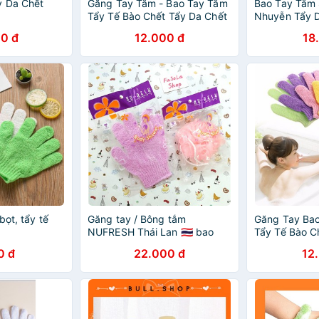
y Da Chết
Găng Tay Tắm - Bao Tay Tắm
Bao Tay Tắm 
Tẩy Tế Bào Chết Tẩy Da Chết
Nhuyễn Tẩy 
Tiện Lợi
0 đ
12.000 đ
18
bọt, tẩy tế
Găng tay / Bông tắm
Găng Tay Ba
NUFRESH Thái Lan 🇹🇭 bao
Tẩy Tế Bào C
tay tẩy da chết
0 đ
22.000 đ
12