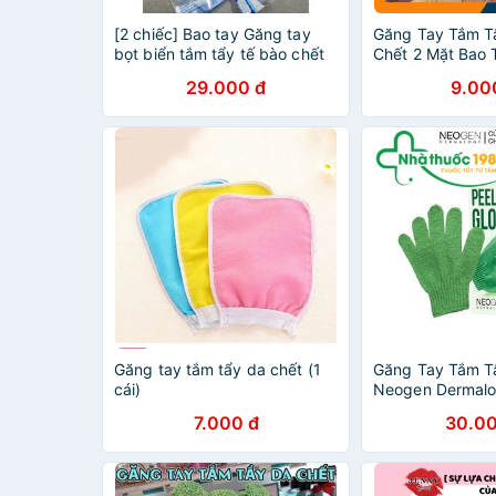
[2 chiếc] Bao tay Găng tay
Găng Tay Tắm T
bọt biển tắm tẩy tế bào chết
Chết 2 Mặt Bao
AquaStar [hàng loại tốt]
Tiện Lợi 4 Màu
29.000 đ
9.00
CẤP]
Găng tay tắm tẩy da chết (1
Găng Tay Tắm T
cái)
Neogen Dermal
7.000 đ
30.00