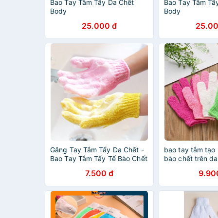
Bao Tay Tắm Tẩy Da Chết
Bao Tay Tắm Tẩ
Body
Body
25.000 đ
25.00
Găng Tay Tắm Tẩy Da Chết -
bao tay tắm tạo 
Bao Tay Tắm Tẩy Tế Bào Chết
bào chết trên da
Massage Cơ Thể (1 Cái)
7.500 đ
9.90