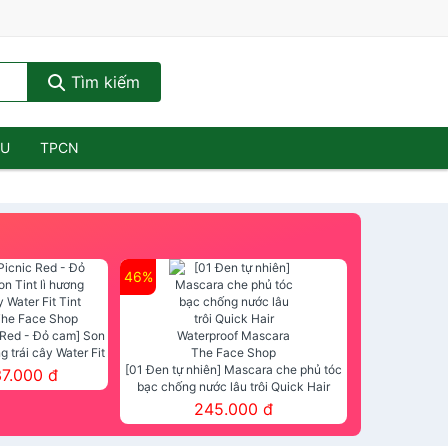
Tìm kiếm
ẦU
TPCN
46%
 Red - Đỏ cam] Son
ng trái cây Water Fit
mt The Face Shop
[01 Đen tự nhiên] Mascara che phủ tóc
37.000 đ
bạc chống nước lâu trôi Quick Hair
Waterproof Mascara The Face Shop
245.000 đ