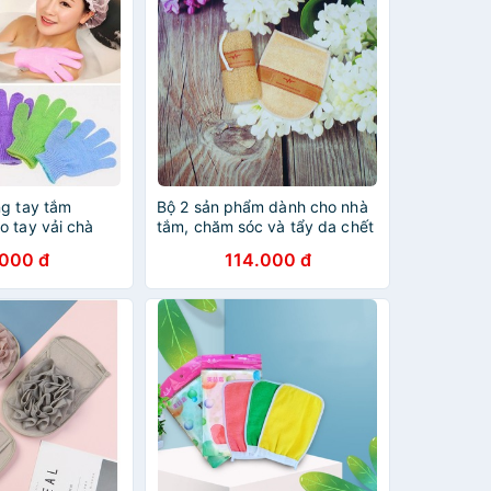
ng tay tắm
Bộ 2 sản phẩm dành cho nhà
o tay vải chà
tắm, chăm sóc và tẩy da chết
y tế bào chết
bông tắm và bao tay tắm xơ
.000 đ
114.000 đ
mướp tự nhiên