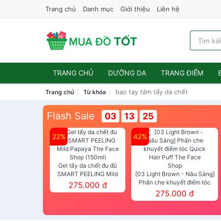
Trang chủ
Danh mục
Giới thiệu
Liên hệ
TRANG CHỦ
DƯỠNG DA
TRANG ĐIỂM
bao tay tắm tẩy da chết
Trang chủ
Từ khóa
Flash Sale
03
13
23
22%
42%
Gel tẩy da chết đu đủ
SMART PEELING Mild
[03 Light Brown - Nâu Sáng]
Papaya The Face Shop
Phấn che khuyết điểm tóc
275.000 đ
(150ml)
Quick Hair Puff The Face Shop
275.000 đ