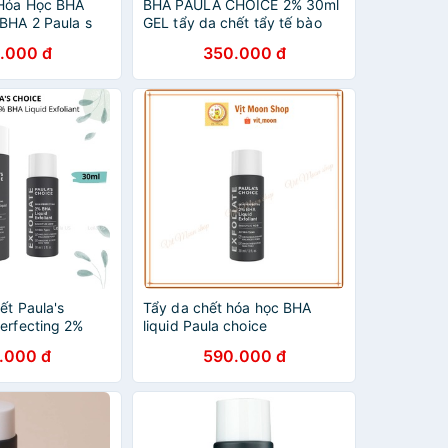
 Hóa Học BHA
BHA PAULA CHOICE 2% 30ml
 BHA 2 Paula s
GEL tẩy da chết tẩy tế bào
erfecting Liquid
chết PAULA CHOICE CHÍNH
.000 đ
350.000 đ
l Và 118ml -
HÃNG
ết Paula's
Tẩy da chết hóa học BHA
erfecting 2%
liquid Paula choice
foliant - BHA
.000 đ
590.000 đ