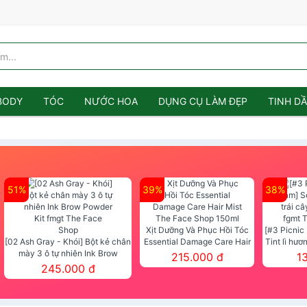
BODY
TÓC
NƯỚC HOA
DỤNG CỤ LÀM ĐẸP
TINH D
51%
39%
38%
Xịt Dưỡng Và Phục Hồi Tóc
[#3 Picnic
[02 Ash Gray - Khói] Bột kẻ chân
Essential Damage Care Hair
Tint lì hươ
mày 3 ô tự nhiên Ink Brow
Mist The Face Shop 150ml
Tint fg
215.000 đ
1
Powder Kit fmgt The Face Shop
245.000 đ