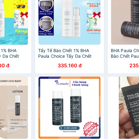
t 1% BHA
Tẩy Tế Bào Chết 1% BHA
BHA Paula Ch
y Da Chết
Paula Choice Tẩy Da Chết
Bào Chết Paul
1% BHA Calm
Paula's Choice 1% BHA Calm
Perfecting 2
00 đ
335.160 đ
235
otion
Redness Relief Lotion
 Lão Hóa
Exfoliant Chống Lão Hóa