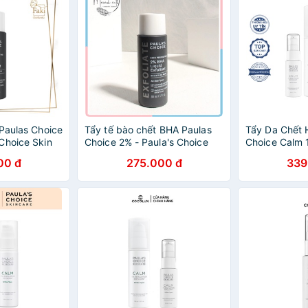
 Paulas Choice
Tẩy tế bào chết BHA Paulas
Tẩy Da Chết 
Choice Skin
Choice 2% - Paula's Choice
Choice Calm 
A Liquid
Skin Perfecting 2%BHA Liquid
Exfoliant
00 đ
275.000 đ
339