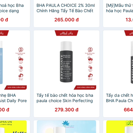
 hoá học Bha
BHA PAULA CHOICE 2% 30ml
[Mỹ]Mẫu thử 
oice dạng
Chính Hãng Tẩy Tế Bào Chết
hóa học Paul
on
Hóa Học
3ml
0 đ
265.000 đ
13
 nhẹ BHA
Tẩy tế bào chết hóa học bha
Tẩy da chết 
ist Daily Pore
paula choice Skin Perfecting
BHA Paula Ch
tment 2% BHA
2% BHA Liquid Exfoliant 30ml
Perfecting 2
00 đ
279.300 đ
664
27
/ 118ml - 2016 2010
Exfoliant 10