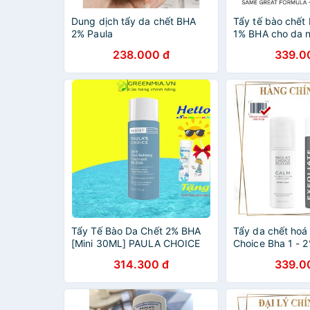
Dung dịch tẩy da chết BHA
Tẩy tế bào chết
2% Paula
1% BHA cho da 
Paula's Choice 
238.000 đ
339.0
Redness Relief L
Exfoliant 100ml
Tẩy Tế Bào Da Chết 2% BHA
Tẩy da chết hoá 
[Mini 30ML] PAULA CHOICE
Choice Bha 1 - 2
RESIST DAILY PORE-
314.300 đ
339.0
REFINING TREATMENT Thu
Nhỏ Lỗ Chân Lông