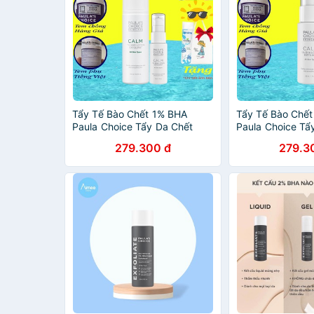
Tẩy Tế Bào Chết 1% BHA
Tẩy Tế Bào Chế
Paula Choice Tẩy Da Chết
Paula Choice Tẩ
Paula's Choice 1% BHA Calm
Paula's Choice 
279.300 đ
279.3
Redness Relief Lotion
Redness Relief L
Exfoliant Chống Lão Hóa
Exfoliant Chống