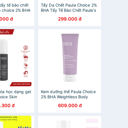
tẩy tế bào chết
Tẩy Da Chết Paula Choice 2%
a choice 2% BHA
BHA Tẩy Tế Bào Chết Paula's
Choice Skin Perfecting 2%
.000 đ
299.000 đ
BHA Liquid Exfoliant Se Lỗ
Chân Lông
hóa học dạng gel
Kem dưỡng thể Paula Choice
oice Skin
2% BHA Weightless Body
% BHA Gel
Treatment / 10% AHA Skin
.300 đ
609.000 đ
0ml - Mã 2040
Revealing Body Lotion