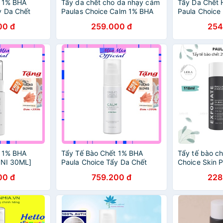
t 1% BHA
Tẩy da chết cho da nhạy cảm
Tẩy Da Chết
y Da Chết
Paulas Choice Calm 1% BHA
Paula Choice
1% BHA Calm
Lotion Exfoliant - Paula choice
Choice Skin P
00 đ
259.000 đ
254
otion
Bha 30/100ml
Exfoliant 30m
Khongcoson
t 1% BHA
Tẩy Tế Bào Chết 1% BHA
Tẩy tế bào ch
INI 30ML]
Paula Choice Tẩy Da Chết
Choice Skin P
la's Choice
Paula's Choice 1% BHA Calm
BHA Liquid Ex
00 đ
759.200 đ
228
ness Relief
Redness Relief Lotion
Paula choice
Exfoliant Full 110ml