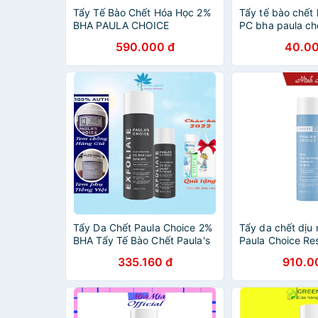
Tẩy Tế Bào Chết Hóa Học 2%
Tẩy tế bào chết
BHA PAULA CHOICE
PC bha paula ch
30ml118ml [Aimee1992]
liquid gel và loti
590.000 đ
40.00
Tẩy Da Chết Paula Choice 2%
Tẩy da chết dịu
BHA Tẩy Tế Bào Chết Paula's
Paula Choice Res
Choice Skin Perfecting 2%
- Refining Trea
335.160 đ
910.0
BHA Liquid Exfoliant Se Lỗ
30ml - 7820, 78
Chân Lông