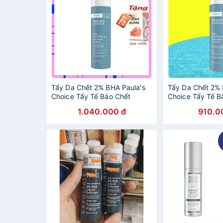
Tẩy Da Chết 2% BHA Paula's
Tẩy Da Chết 2% 
Choice Tẩy Tế Bào Chết
Choice Tẩy Tế B
PAULA CHOICE RESIST DAILY
PAULA CHOICE 
1.040.000 đ
910.0
PORE-REFINING TREATMENT
PORE-REFININ
Full Size 88ml
Full Size 88ml