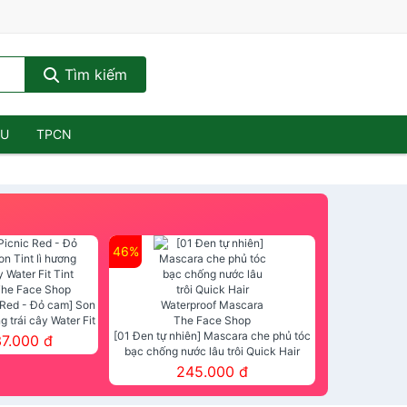
Tìm kiếm
ẦU
TPCN
46%
 Red - Đỏ cam] Son
ng trái cây Water Fit
mt The Face Shop
[01 Đen tự nhiên] Mascara che phủ tóc
37.000 đ
bạc chống nước lâu trôi Quick Hair
Waterproof Mascara The Face Shop
245.000 đ