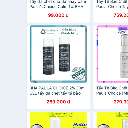
Tẩy da chết cho da nhạy cảm
Tẩy Tế Bào Chế
Paula’s Choice Calm 1% BHA
Paula Choice Tẩ
Lotion Exfoliant - Paula choice
Paula's Choice 
99.000 đ
759.2
Bha
Redness Relief L
Exfoliant 100ml
BHA PAULA CHOICE 2% 30ml
Tẩy Tế Bào Chế
GEL tẩy da chết tẩy tế bào
Paula Choice [M
chết PAULA CHOICE CHÍNH
Tẩy Da Chết Pau
289.000 đ
279.3
HÃNG
1% BHA Calm Red
Lotion Exfoliant