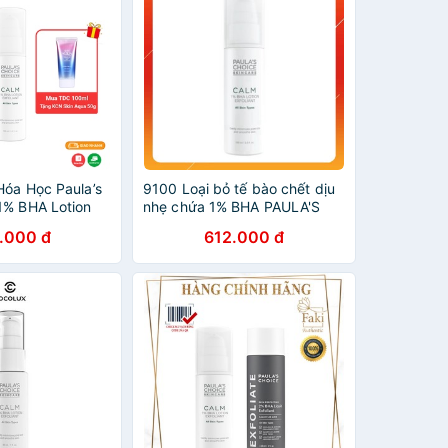
Hóa Học Paula’s
9100 Loại bỏ tế bào chết dịu
1% BHA Lotion
nhẹ chứa 1% BHA PAULA'S
CHOICE CALM REDNESS
.000 đ
612.000 đ
RELIEF 1% BHA LOTION
EXFOLIANT 100ml