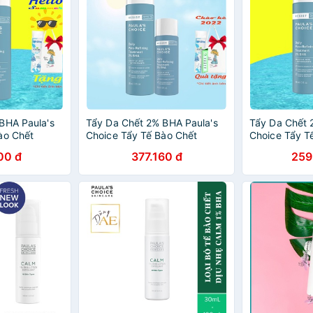
BHA Paula's
Tẩy Da Chết 2% BHA Paula's
Tẩy Da Chết 
ào Chết
Choice Tẩy Tế Bào Chết
Choice Tẩy T
RESIST DAILY
PAULA CHOICE RESIST DAILY
PAULA CHOIC
00 đ
377.160 đ
259
G TREATMENT
PORE-REFINING TREATMENT
PORE-REFIN
Thu Nhỏ Lỗ Chân Lông
Thu Nhỏ Lỗ 