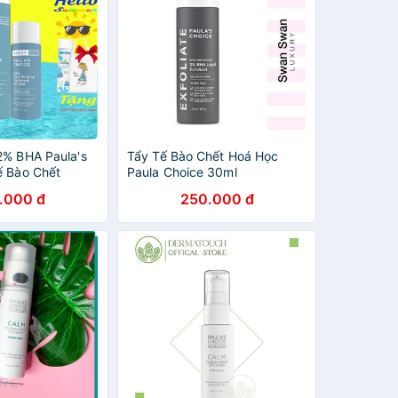
2% BHA Paula's
Tẩy Tế Bào Chết Hoá Học
ế Bào Chết
Paula Choice 30ml
E RESIST DAILY
.000 đ
250.000 đ
ING TREATMENT
Chân Lông