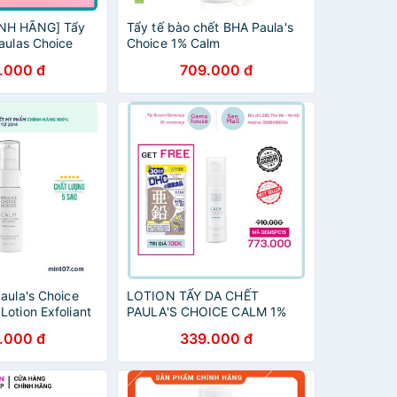
NH HÃNG] Tẩy
Tẩy tế bào chết BHA Paula's
aulas Choice
Choice 1% Calm
da nhạy cảm-
.000 đ
709.000 đ
ce 1% BHA Calm
aula's Choice
LOTION TẨY DA CHẾT
otion Exfoliant
PAULA'S CHOICE CALM 1%
BHA LOTION EXFOLIANT
.000 đ
339.000 đ