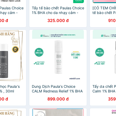
 Paulas Choice
Tẩy tế bào chết Paulas Choice
[CÓ TEM CHÍ
nhạy cảm -
1% BHA cho da nhạy cảm -
tế bào chết P
1% BHA Calm
Paula's Choice 1% BHA Calm
BHA 1% cho 
00 đ
325.000 đ
910
otion
Redness Relief Lotion
Paula's Choi
Exfoliant 100ml
Redness
học Paula's
Dung Dịch Paula’s Choice
Tẩy da chết P
% , 30ml
CALM Redness Relief 1% BHA
Calm 1% BHA L
Lotion 100ml
30ml
00 đ
899.000 đ
359