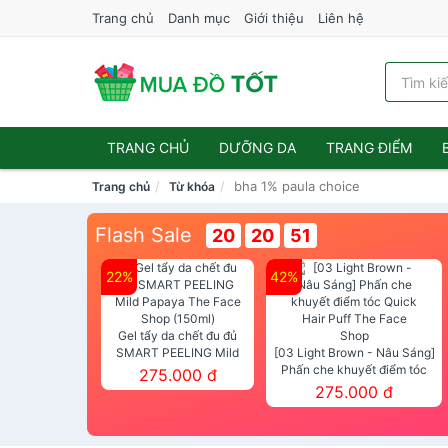
Trang chủ
Danh mục
Giới thiệu
Liên hệ
TRANG CHỦ
DƯỠNG DA
TRANG ĐIỂM
bha 1% paula choice
Trang chủ
Từ khóa
Flash Sale
20
20
49
22%
42%
Gel tẩy da chết đu đủ
SMART PEELING Mild
[03 Light Brown - Nâu Sáng]
Papaya The Face Shop
Phấn che khuyết điểm tóc
275.000 đ
(150ml)
Quick Hair Puff The Face Shop
275.000 đ