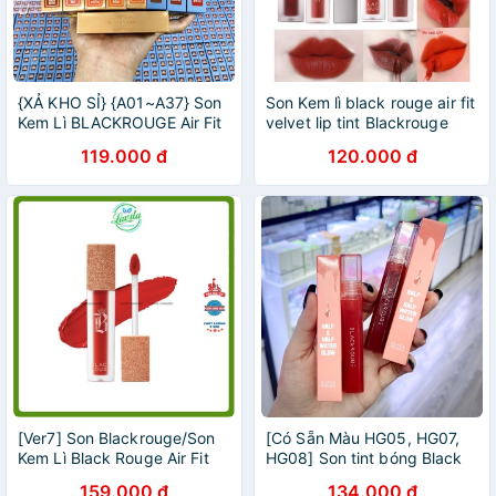
{XẢ KHO SỈ} {A01~A37} Son
Son Kem lì black rouge air fit
Kem Lì BLACKROUGE Air Fit
velvet lip tint Blackrouge
Velvet Lip Tint 3.5g
A06 A12 ver8 [Sẵn A01 -
119.000 đ
120.000 đ
A45 ]
[Ver7] Son Blackrouge/Son
[Có Sẵn Màu HG05, HG07,
Kem Lì Black Rouge Air Fit
HG08] Son tint bóng Black
Velvet Tint Ver7 Velvet
Rouge (Blackrouge) Half N
159.000 đ
134.000 đ