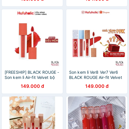
Crown (A33 - A37)
Half Water Glow
[FREESHIP] BLACK ROUGE -
Son kem lì Ver8 Ver7 Ver6
Son kem lì Air-fit Velvet bộ
BLACK ROUGE Air-fit Velvet
sưu tập đỏ ver3 ver4 black
Tint Blackrouge ver 5 mềm
149.000 đ
149.000 đ
rouge A13 A22 Blackrouge
môi The Crystal A44
BLRO01