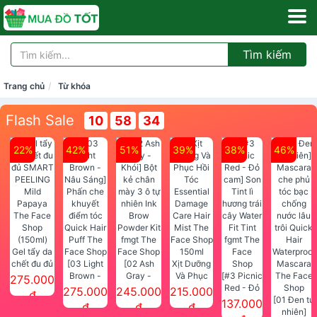
Tìm kiếm
Trang chủ
Từ khóa
Flash Sale
10
58
33
22%
42%
51%
39%
38%
46%
Gel tẩy da
chết đu đủ
[03 Light
[02 Ash
Xịt Dưỡng
SMART
Brown -
Gray -
Và Phục
[#3 Picnic
275.000
PEELING
Nâu Sáng]
Khói] Bột
Hồi Tóc
Red - Đỏ
275.000
245.000
215.000
đ
Mild
Phấn che
kẻ chân
Essential
cam] Son
[01 Đen tự
137.000
đ
đ
đ
Papaya
khuyết
mày 3 ô tự
Damage
Tint lì
nhiên]