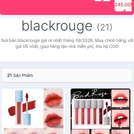
đ
The Face
điểm tóc
nhiên Ink
Care Hair
hương trái
Mascara
245.000
Shop
Quick Hair
Brow
Mist The
cây Water
che phủ
đ
(150ml)
Puff The
Powder Kit
Face Shop
Fit Tint
tóc bạc
Face Shop
fmgt The
150ml
fgmt The
chống
blackrouge
Face Shop
Face
nước lâu
(21)
Shop
trôi Quick
Hair
Waterproof
Nơi bán blackrouge giá rẻ nhất tháng 08/2026. Mua chính hãng với
Mascara
giá tốt nhất, giao hàng tận nhà miễn phí, thu hộ COD
The Face
Shop
21
Sản Phẩm