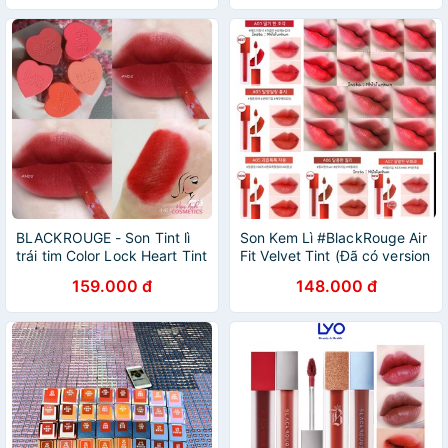
BLACKROUGE - Son Tint lì
Son Kem Lì #BlackRouge Air
trái tim Color Lock Heart Tint
Fit Velvet Tint (Đã có version
mới)
159.000 đ
148.000 đ