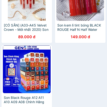
[CÓ SẴN] (A33-A45 Velvet
Son kem lì tint bóng BLACK
Crown - Mới nhất 2020) Son
ROUGE Half N Half Water
Kem Lì Black Rouge Air Fit
Velvet/Glow Blackrouge
89.000 đ
149.000 đ
Velvet Tint Ver 8 -
HG08 mềm mướt căng
Blackrouge ver8
mọng mịn môi BLRO09
BLRO10
Son Black Rouge A12 A11
A10 A09 A08 Chính Hãng
Ver 2 Tint Set Son Môi Kem