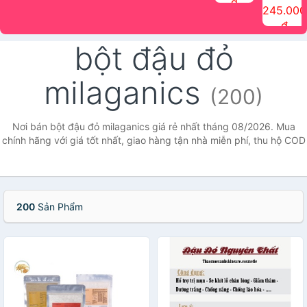
đ
The Face
điểm tóc
nhiên Ink
Care Hair
hương trái
Mascara
245.000
Shop
Quick Hair
Brow
Mist The
cây Water
che phủ
đ
(150ml)
Puff The
Powder Kit
Face Shop
Fit Tint
tóc bạc
Face Shop
fmgt The
150ml
fgmt The
chống
bột đậu đỏ
Face Shop
Face
nước lâu
Shop
trôi Quick
Hair
milaganics
Waterproof
(200)
Mascara
The Face
Shop
Nơi bán bột đậu đỏ milaganics giá rẻ nhất tháng 08/2026. Mua
chính hãng với giá tốt nhất, giao hàng tận nhà miễn phí, thu hộ COD
200
Sản Phẩm