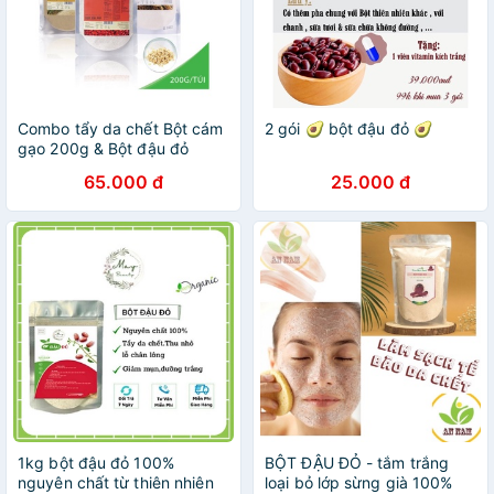
Combo tẩy da chết Bột cám
2 gói 🥑 bột đậu đỏ 🥑
gạo 200g & Bột đậu đỏ
200g & Bột yến mạch
65.000 đ
25.000 đ
Milaganics 200g
1kg bột đậu đỏ 100%
BỘT ĐẬU ĐỎ - tắm trắng
nguyên chất từ thiên nhiên
loại bỏ lớp sừng già 100%