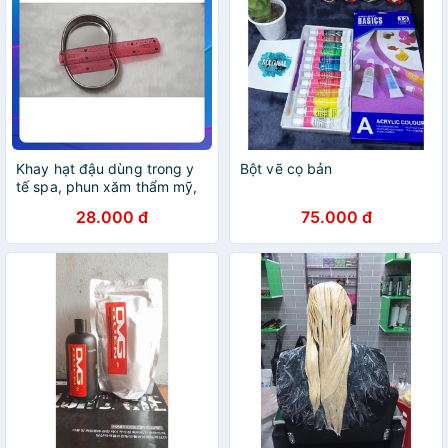
Khay hạt đậu dùng trong y
Bột vẽ cọ bản
tế spa, phun xăm thẩm mỹ,
khay inox
28.000 đ
75.000 đ