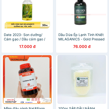
Date 2023- Son dưỡng/
Dầu Dừa Ép Lạnh Tinh Khiết
Cám gạo / Dầu cám gạo /
MILAGANICS - Gold Pressed
Dầu Olive Nguyên Chất
Extra Virgin Coconut Oil
17.000 đ
76.000 đ
Milaganics
150ml
Mầm đậu nành Nat&Form
100gr SÁP ĐẬU NÀNH _