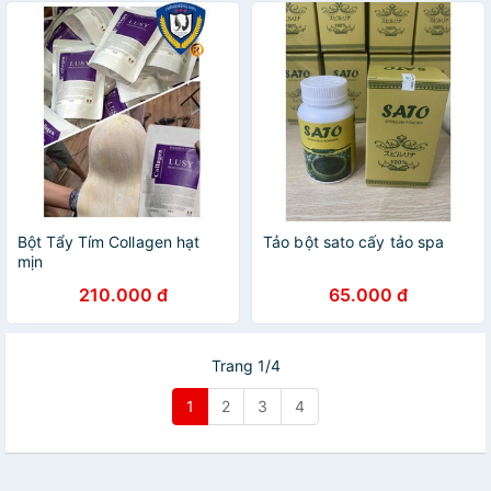
Bột Tẩy Tím Collagen hạt
Tảo bột sato cấy tảo spa
mịn
210.000 đ
65.000 đ
Trang 1/4
1
2
3
4