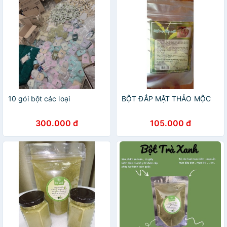
10 gói bột các loại
BỘT ĐẮP MẶT THẢO MỘC
300.000 đ
105.000 đ