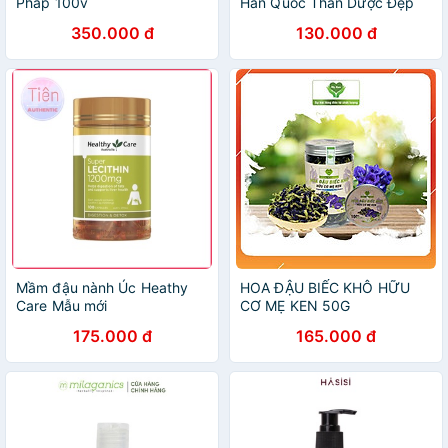
Pháp 100v
Hàn Quốc Thần Dược Đẹp
Da , Thải Độc Tố Mờ Nám
350.000 đ
130.000 đ
Mầm đậu nành Úc Heathy
HOA ĐẬU BIẾC KHÔ HỮU
Care Mẫu mới
CƠ MẸ KEN 50G
175.000 đ
165.000 đ