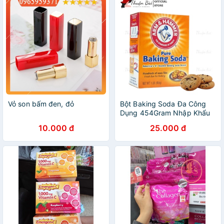
Vỏ son bấm đen, đỏ
Bột Baking Soda Đa Công
Dụng 454Gram Nhập Khẩu
Mỹ Bột nở đa năng khử mùi,
10.000 đ
25.000 đ
diệt khuẩn, tẩy rửa, chăm
sóc da, bột làm bánh