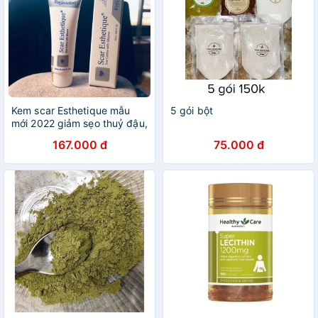
Kem scar Esthetique mẫu
5 gói bột
mới 2022 giảm sẹo thuỷ đậu,
sẹo lõm
167.000 đ
75.000 đ