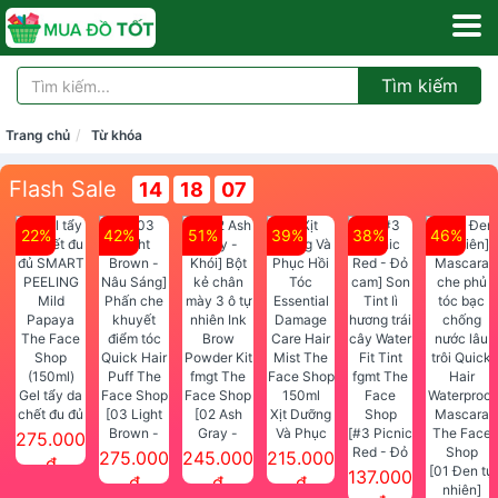
Tìm kiếm
Trang chủ
Từ khóa
Flash Sale
14
18
05
22%
42%
51%
39%
38%
46%
Gel tẩy da
chết đu đủ
[03 Light
[02 Ash
Xịt Dưỡng
SMART
Brown -
Gray -
Và Phục
[#3 Picnic
275.000
PEELING
Nâu Sáng]
Khói] Bột
Hồi Tóc
Red - Đỏ
275.000
245.000
215.000
đ
Mild
Phấn che
kẻ chân
Essential
cam] Son
[01 Đen tự
137.000
đ
đ
đ
Papaya
khuyết
mày 3 ô tự
Damage
Tint lì
nhiên]