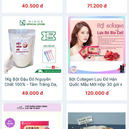
handmade
nguyên chất
40.500 đ
71.200 đ
1Kg Bột Đậu Đỏ Nguyên
Bột Collagen Lựu Đỏ Hàn
Chất 100% - Tắm Trắng Da,
Quốc Mẫu Mới Hộp 30 gói x
Tẩy Tế Bào Chết
2g
49.000 đ
120.000 đ