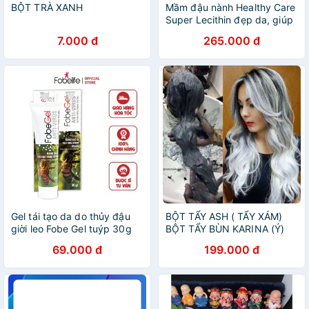
BỘT TRÀ XANH
Mầm đậu nành Healthy Care
Super Lecithin đẹp da, giúp
tăng vòng 1
7.000 đ
265.000 đ
Gel tái tạo da do thủy đậu
BỘT TẨY ASH ( TẨY XÁM)
giời leo Fobe Gel tuýp 30g
BỘT TẨY BÙN KARINA (Ý)
500g
69.000 đ
199.000 đ