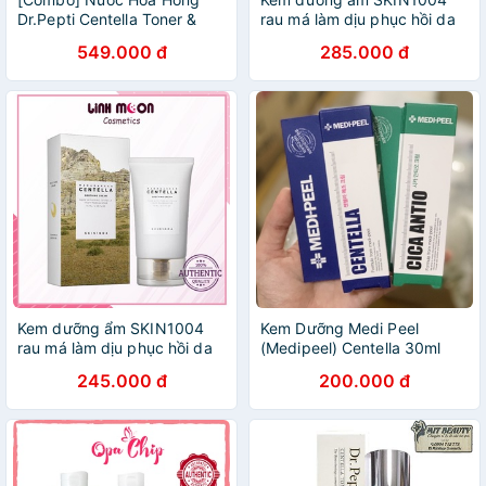
Dr.Pepti Centella Toner &
rau má làm dịu phục hồi da
Tinh chất dưỡng trắng Dr
Madagascar Centella
549.000 đ
285.000 đ
Pepti Centella Dark Spot
Soothing Cream
Solution Ampoule
Madagascar Centella Cream
Kem dưỡng ẩm SKIN1004
Kem Dưỡng Medi Peel
rau má làm dịu phục hồi da
(Medipeel) Centella 30ml
Madagascar Centella
245.000 đ
200.000 đ
Soothing Cream
Madagascar Centella Cream