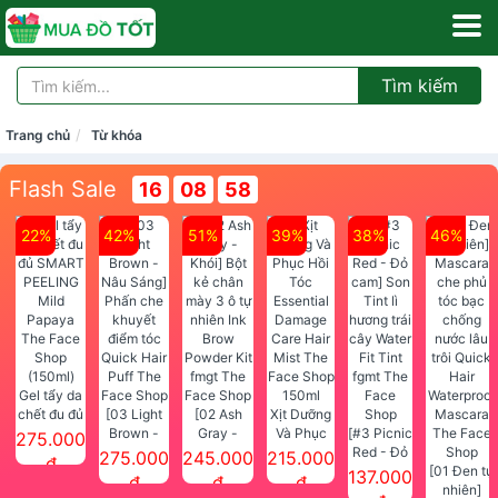
Tìm kiếm
Trang chủ
Từ khóa
Flash Sale
16
08
57
22%
42%
51%
39%
38%
46%
Gel tẩy da
chết đu đủ
[03 Light
[02 Ash
Xịt Dưỡng
SMART
Brown -
Gray -
Và Phục
[#3 Picnic
275.000
PEELING
Nâu Sáng]
Khói] Bột
Hồi Tóc
Red - Đỏ
275.000
245.000
215.000
đ
Mild
Phấn che
kẻ chân
Essential
cam] Son
[01 Đen tự
137.000
đ
đ
đ
Papaya
khuyết
mày 3 ô tự
Damage
Tint lì
nhiên]