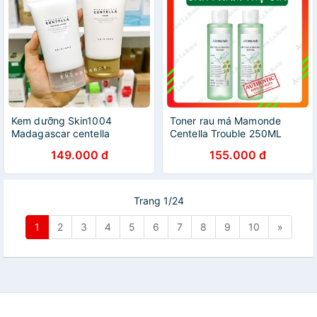
Kem dưỡng Skin1004
Toner rau má Mamonde
Madagascar centella
Centella Trouble 250ML
soothing cream
149.000 đ
155.000 đ
Trang 1/24
1
2
3
4
5
6
7
8
9
10
»