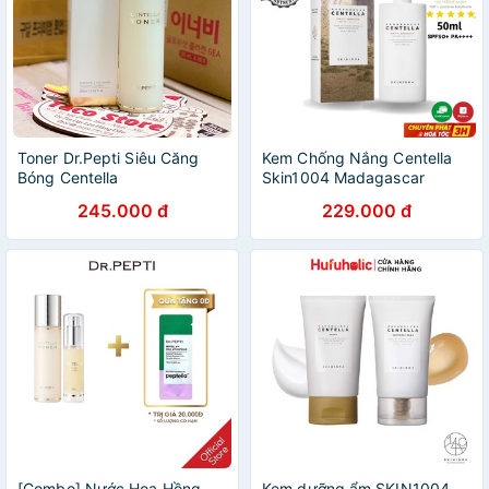
Toner Dr.Pepti Siêu Căng
Kem Chống Nắng Centella
Bóng Centella
Skin1004 Madagascar
Centella Air-Fit SunCream
245.000 đ
229.000 đ
Plus SPF50+PA++++ Chiết
Xuất Rau Má
[Combo] Nước Hoa Hồng
Kem dưỡng ẩm SKIN1004