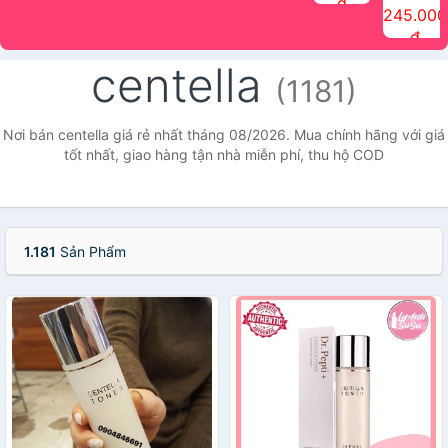
đ
The Face
điểm tóc
nhiên Ink
Care Hair
hương trái
Mascara
245.000
Shop
Quick Hair
Brow
Mist The
cây Water
che phủ
đ
(150ml)
Puff The
Powder Kit
Face Shop
Fit Tint
tóc bạc
Face Shop
fmgt The
150ml
fgmt The
chống
centella
Face Shop
Face
nước lâu
(1181)
Shop
trôi Quick
Hair
Waterproof
Nơi bán centella giá rẻ nhất tháng 08/2026. Mua chính hãng với giá
Mascara
tốt nhất, giao hàng tận nhà miễn phí, thu hộ COD
The Face
Shop
1.181
Sản Phẩm