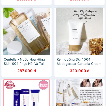
Mezzo Toner 180ml
Centella - Nước Hoa Hồng
Kem dưỡng Skin1004
Skin1004 Phục Hồi Và Tái
Madagascar Centella Cream
Tạo Da 210ml Madagascar
287.000 đ
320.000 đ
Centella Toning Toner