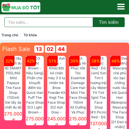
Tìm kiếm
Trang chủ
Từ khóa
Flash Sale
13
02
44
22%
42%
51%
39%
38%
46%
Gel tẩy da
chết đu đủ
[03 Light
[02 Ash
Xịt Dưỡng
SMART
Brown -
Gray -
Và Phục
[#3 Picnic
275.000
PEELING
Nâu Sáng]
Khói] Bột
Hồi Tóc
Red - Đỏ
275.000
245.000
215.000
đ
Mild
Phấn che
kẻ chân
Essential
cam] Son
[01 Đen tự
137.000
đ
đ
đ
Papaya
khuyết
mày 3 ô tự
Damage
Tint lì
nhiên]