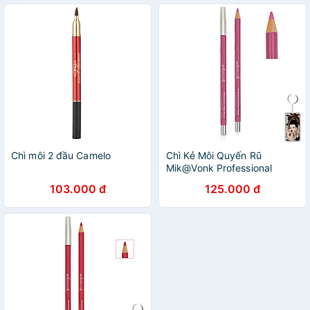
Chì môi 2 đầu Camelo
Chì Kẻ Môi Quyến Rũ
Mik@Vonk Professional
Lipliner Pencil Hàn Quốc
103.000 đ
125.000 đ
#05 Màu hồng tặng kèm
móc khoá - 1 cây