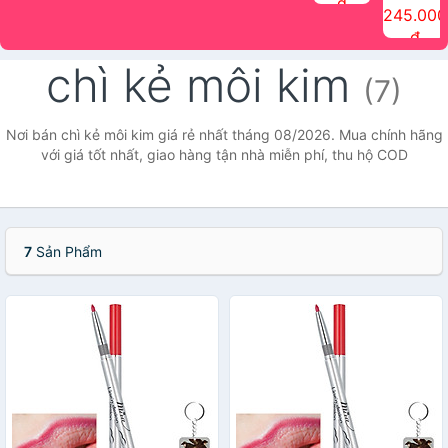
đ
The Face
điểm tóc
nhiên Ink
Care Hair
hương trái
Mascara
245.000
Shop
Quick Hair
Brow
Mist The
cây Water
che phủ
đ
(150ml)
Puff The
Powder Kit
Face Shop
Fit Tint
tóc bạc
Face Shop
fmgt The
150ml
fgmt The
chống
chì kẻ môi kim
Face Shop
Face
nước lâu
(7)
Shop
trôi Quick
Hair
Waterproof
Nơi bán chì kẻ môi kim giá rẻ nhất tháng 08/2026. Mua chính hãng
Mascara
với giá tốt nhất, giao hàng tận nhà miễn phí, thu hộ COD
The Face
Shop
7
Sản Phẩm