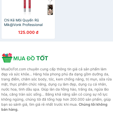
Chì Kẻ Môi Quyến Rũ
Mik@Vonk Professional
Lipliner Pencil Hàn Quốc
125.000 đ
#09 Màu đỏ tặng kèm móc
khoá - 1 cây
MuaDoTot.com chuyên cung cấp thông tin giá cả sản phẩm làm
đẹp và sức khỏe... Hàng hóa phong phú đa dạng gồm dưỡng da,
trang điểm, chăm sóc body, tóc, kem chống nắng, trị mụn, sữa rửa
mặt, thực phẩm chức năng, dụng cụ làm đẹp, dụng cụ cá nhân,
nước hoa, tinh dầu spa. Giúp làn da hồng hào, trắng da, ngừa lão
hóa, căng tràn sức sống... Bằng khả năng sẵn có cùng sự nỗ lực
không ngừng, chúng tôi đã tổng hợp hơn 200.000 sản phẩm, giúp
bạn so sánh giá, tìm giá rẻ nhất trước khi mua.
Chúng tôi không
bán hàng.