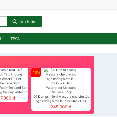
Tìm kiếm
ẦU
TPCN
46%
 Red - Đỏ cam] Son
ng trái cây Water Fit
mt The Face Shop
[01 Đen tự nhiên] Mascara che phủ tóc
37.000 đ
bạc chống nước lâu trôi Quick Hair
Waterproof Mascara The Face Shop
245.000 đ