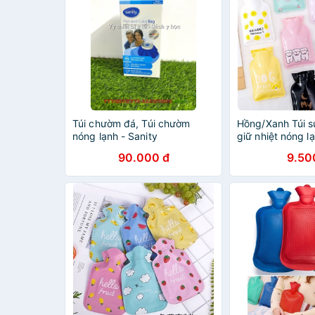
Túi chườm đá, Túi chườm
Hồng/Xanh Túi 
nóng lạnh - Sanity
giữ nhiệt nóng l
chườm nóng
90.000 đ
9.50