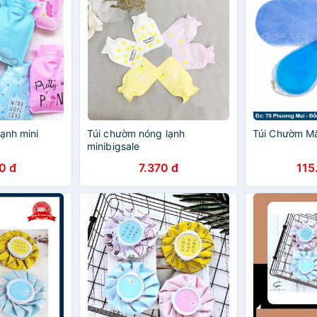
ạnh mini
Túi chườm nóng lạnh
Túi Chườm M
minibigsale
0 đ
7.370 đ
115