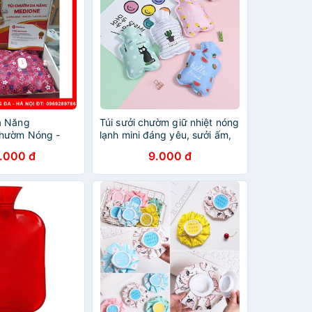
a Năng
Túi sưởi chườm giữ nhiệt nóng
hườm Nóng -
lạnh mini đáng yêu, sưởi ấm,
hườm Lạnh
chườm nóng
.000 đ
9.000 đ