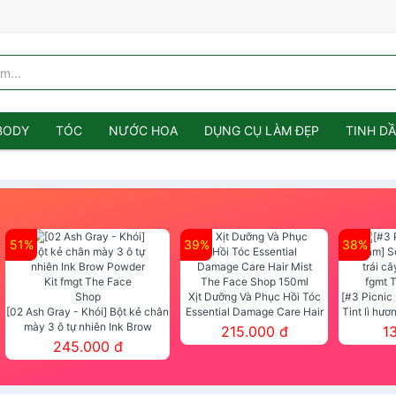
BODY
TÓC
NƯỚC HOA
DỤNG CỤ LÀM ĐẸP
TINH D
51%
39%
38%
Xịt Dưỡng Và Phục Hồi Tóc
[#3 Picnic
[02 Ash Gray - Khói] Bột kẻ chân
Essential Damage Care Hair
Tint lì hươ
mày 3 ô tự nhiên Ink Brow
Mist The Face Shop 150ml
Tint fg
215.000 đ
1
Powder Kit fmgt The Face Shop
245.000 đ