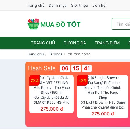
Trang chủ
Danh mục
Giới thiệu
Liên hệ
TRANG CHỦ
DƯỠNG DA
TRANG ĐIỂM
chườm nóng
Trang chủ
Từ khóa
Flash Sale
06
15
39
22%
42%
Gel tẩy da chết đu đủ
SMART PEELING Mild
[03 Light Brown - Nâu Sáng]
Papaya The Face Shop
Phấn che khuyết điểm tóc
275.000 đ
(150ml)
Quick Hair Puff The Face Shop
275.000 đ