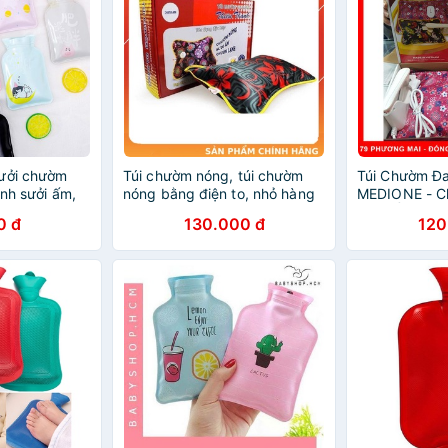
sưởi chườm
Túi chườm nóng, túi chườm
Túi Chườm Đ
ạnh sưởi ấm,
nóng bằng điện to, nhỏ hàng
MEDIONE - C
thiên thanh
Sưởi Ấm - C
0 đ
130.000 đ
120