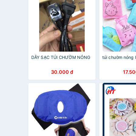
DÂY SẠC TÚI CHƯỜM NÓNG
túi chườm nóng l
30.000 đ
17.50