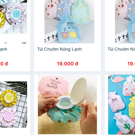
lạnh
Túi Chườm Nóng Lạnh
Túi Chườm N
0 đ
19.000 đ
19