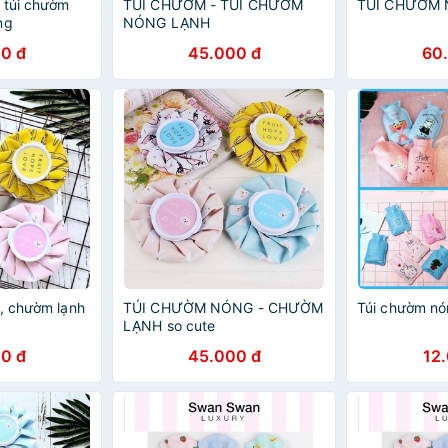
 túi chườm
TÚI CHƯỜM - TÚI CHƯỜM
TÚI CHƯỜM
ng
NÓNG LẠNH
0 đ
45.000 đ
60
, chườm lạnh
TÚI CHƯỜM NÓNG - CHƯỜM
Túi chườm nó
LẠNH so cute
0 đ
45.000 đ
12