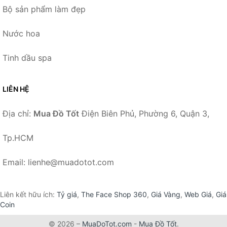
Bộ sản phẩm làm đẹp
Nước hoa
Tinh dầu spa
LIÊN HỆ
Địa chỉ:
Mua Đồ Tốt
Điện Biên Phủ, Phường 6, Quận 3,
Tp.HCM
Email: lienhe@muadotot.com
Liên kết hữu ích:
Tỷ giá
,
The Face Shop 360
,
Giá Vàng
,
Web Giá
,
Giá
Coin
© 2026 –
MuaDoTot.com
-
Mua Đồ Tốt
.