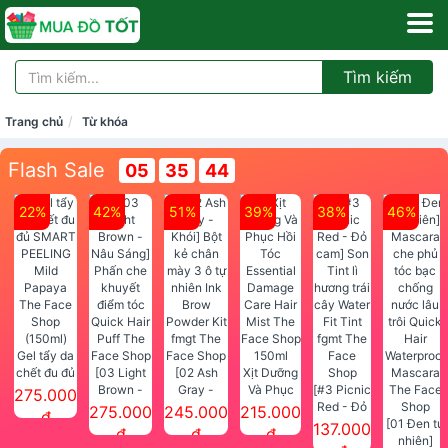
Tìm kiếm
Trang chủ
Từ khóa
Flash Sale
05
35
44
22%
42%
51%
39%
38%
46%
Gel tẩy da
chết đu đủ
[03 Light
[02 Ash
Xịt Dưỡng
SMART
Brown -
Gray -
Và Phục
[#3 Picnic
275.000
PEELING
Nâu Sáng]
Khói] Bột
Hồi Tóc
Red - Đỏ
275.000
245.000
215.000
đ
Mild
Phấn che
kẻ chân
Essential
cam] Son
[01 Đen tự
137.000
đ
đ
đ
Papaya
khuyết
mày 3 ô tự
Damage
Tint lì
nhiên]