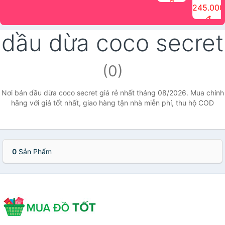
đ
The Face
điểm tóc
nhiên Ink
Care Hair
hương trái
Mascara
245.000
Shop
Quick Hair
Brow
Mist The
cây Water
che phủ
đ
(150ml)
Puff The
Powder Kit
Face Shop
Fit Tint
tóc bạc
Face Shop
fmgt The
150ml
fgmt The
chống
dầu dừa coco secret
Face Shop
Face
nước lâu
Shop
trôi Quick
Hair
Waterproof
(0)
Mascara
The Face
Shop
Nơi bán dầu dừa coco secret giá rẻ nhất tháng 08/2026. Mua chính
hãng với giá tốt nhất, giao hàng tận nhà miễn phí, thu hộ COD
0
Sản Phẩm